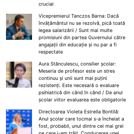
crucial
Vicepremierul Tanczos Barna: Dacă
învățământul nu se rezolvă, pică toată
legea salarizării / Sunt mai multe
promisiuni din partea Guvernului către
angajații din educație și nu par a fi
respectate
Aura Stănculescu, consilier școlar:
Meseria de profesor este un stres
continuu și unii sunt mai puțini
rezistenți. Este necesară o evaluare
psihiatrică din când în când / De anul
școlar viitor evaluarea este obligatorie
Directoarea Violeta Estrella Bontilă:
Anul școlar care tocmai s-a încheiat a
fost, probabil, unul dintre cei mai grei
pe care i-am trăit. Conducerea unei