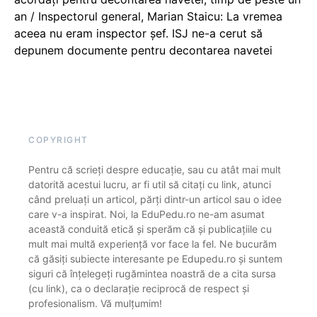
an / Inspectorul general, Marian Staicu: La vremea
aceea nu eram inspector șef. ISJ ne-a cerut să
depunem documente pentru decontarea navetei
COPYRIGHT
Pentru că scrieți despre educație, sau cu atât mai mult
datorită acestui lucru, ar fi util să citați cu link, atunci
când preluați un articol, părți dintr-un articol sau o idee
care v-a inspirat. Noi, la EduPedu.ro ne-am asumat
această conduită etică și sperăm că și publicațiile cu
mult mai multă experiență vor face la fel. Ne bucurăm
că găsiți subiecte interesante pe Edupedu.ro și suntem
siguri că înțelegeți rugămintea noastră de a cita sursa
(cu link), ca o declarație reciprocă de respect și
profesionalism. Vă mulțumim!