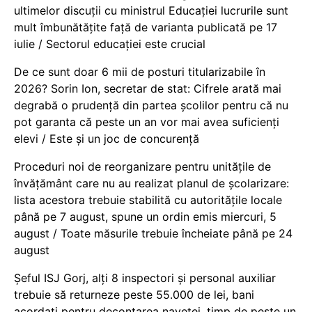
ultimelor discuții cu ministrul Educației lucrurile sunt
mult îmbunătățite față de varianta publicată pe 17
iulie / Sectorul educației este crucial
De ce sunt doar 6 mii de posturi titularizabile în
2026? Sorin Ion, secretar de stat: Cifrele arată mai
degrabă o prudență din partea școlilor pentru că nu
pot garanta că peste un an vor mai avea suficienți
elevi / Este și un joc de concurență
Proceduri noi de reorganizare pentru unitățile de
învățământ care nu au realizat planul de școlarizare:
lista acestora trebuie stabilită cu autoritățile locale
până pe 7 august, spune un ordin emis miercuri, 5
august / Toate măsurile trebuie încheiate până pe 24
august
Șeful ISJ Gorj, alți 8 inspectori și personal auxiliar
trebuie să returneze peste 55.000 de lei, bani
acordați pentru decontarea navetei, timp de peste un