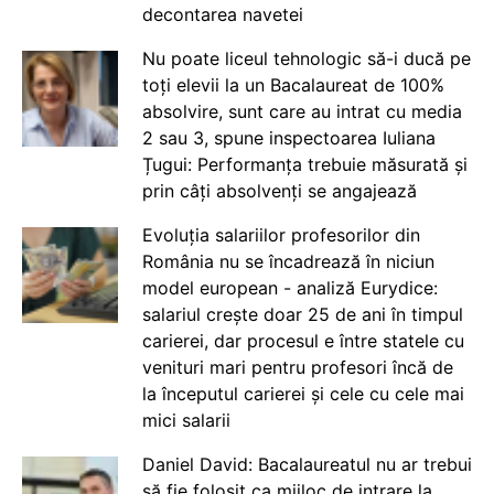
decontarea navetei
Nu poate liceul tehnologic să-i ducă pe
toți elevii la un Bacalaureat de 100%
absolvire, sunt care au intrat cu media
2 sau 3, spune inspectoarea Iuliana
Țugui: Performanța trebuie măsurată și
prin câți absolvenți se angajează
Evoluția salariilor profesorilor din
România nu se încadrează în niciun
model european - analiză Eurydice:
salariul crește doar 25 de ani în timpul
carierei, dar procesul e între statele cu
venituri mari pentru profesori încă de
la începutul carierei și cele cu cele mai
mici salarii
Daniel David: Bacalaureatul nu ar trebui
să fie folosit ca mijloc de intrare la