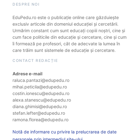
DESPRE NOI
EduPedu.ro este o publicație online care găzduiește
exclusiv articole din domeniul educației și cercetării.
Urmărim constant cum sunt educați copiii noștri, cine și
cum face politicile din educație și cercetare, cine și cum
îi formează pe profesori, cât de adecvate la lumea în
care trăim sunt sistemele de educație și cercetare.
CONTACT REDACȚIE
Adrese e-mail
raluca.pantazi@edupedu.ro
mihai.peticila@edupedu.ro
costin.ionescu@edupedu.ro
alexa.stanescu@edupedu.ro
diana.ghimisi@edupedu.ro
stefan.lefter@edupedu.ro
ramona.florea@edupedu.ro
Notă de informare cu privire la prelucrarea de date
personale prin intermediul site-ului