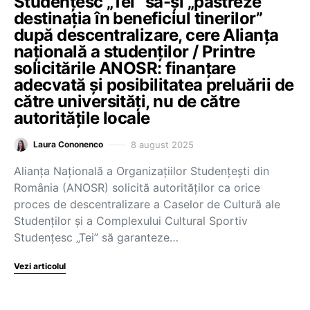
Studențesc „Tei” să-și „păstreze
destinația în beneficiul tinerilor”
după descentralizare, cere Alianța
națională a studenților / Printre
solicitările ANOSR: finanțare
adecvată și posibilitatea preluării de
către universități, nu de către
autoritățile locale
8 august 2025
Laura Cononenco
Alianța Națională a Organizațiilor Studențești din
România (ANOSR) solicită autorităților ca orice
proces de descentralizare a Caselor de Cultură ale
Studenților și a Complexului Cultural Sportiv
Studențesc „Tei” să garanteze…
Vezi articolul