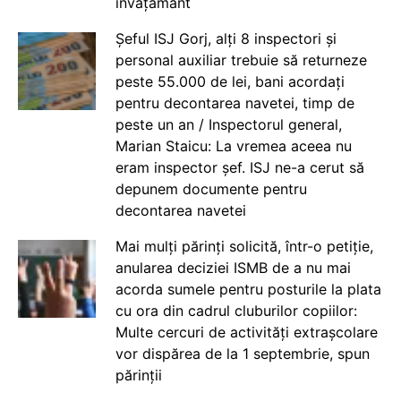
învățământ
Șeful ISJ Gorj, alți 8 inspectori și
personal auxiliar trebuie să returneze
peste 55.000 de lei, bani acordați
pentru decontarea navetei, timp de
peste un an / Inspectorul general,
Marian Staicu: La vremea aceea nu
eram inspector șef. ISJ ne-a cerut să
depunem documente pentru
decontarea navetei
Mai mulți părinți solicită, într-o petiție,
anularea deciziei ISMB de a nu mai
acorda sumele pentru posturile la plata
cu ora din cadrul cluburilor copiilor:
Multe cercuri de activități extrașcolare
vor dispărea de la 1 septembrie, spun
părinții