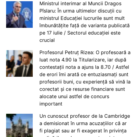
Ministrul interimar al Muncii Dragos
Pîslaru: În urma ultimelor discuții cu
ministrul Educației lucrurile sunt mult
îmbunătățite față de varianta publicată
pe 17 iulie / Sectorul educației este
crucial
Profesorul Petruț Rizea: O profesoară a
luat nota 4.90 la Titularizare, iar după
contestații nota a ajuns la 8.70 / Astfel
de erori îmi arată ce entuziasmați sunt
profesorii buni, cu experiență să vină la
corectat și ce resurse financiare sunt
alocate unui astfel de concurs
important
Un cunoscut profesor de la Cambridge
a demisionat în urma acuzațiilor că ar
fi plagiat sau ar fi exagerat în privința