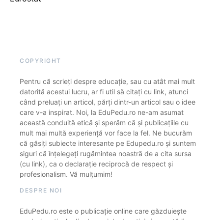
COPYRIGHT
Pentru că scrieți despre educație, sau cu atât mai mult
datorită acestui lucru, ar fi util să citați cu link, atunci
când preluați un articol, părți dintr-un articol sau o idee
care v-a inspirat. Noi, la EduPedu.ro ne-am asumat
această conduită etică și sperăm că și publicațiile cu
mult mai multă experiență vor face la fel. Ne bucurăm
că găsiți subiecte interesante pe Edupedu.ro și suntem
siguri că înțelegeți rugămintea noastră de a cita sursa
(cu link), ca o declarație reciprocă de respect și
profesionalism. Vă mulțumim!
DESPRE NOI
EduPedu.ro este o publicație online care găzduiește