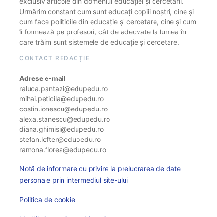
exclusiv articole din domeniul educației și cercetării.
Urmărim constant cum sunt educați copiii noștri, cine și
cum face politicile din educație și cercetare, cine și cum
îi formează pe profesori, cât de adecvate la lumea în
care trăim sunt sistemele de educație și cercetare.
CONTACT REDACȚIE
Adrese e-mail
raluca.pantazi@edupedu.ro
mihai.peticila@edupedu.ro
costin.ionescu@edupedu.ro
alexa.stanescu@edupedu.ro
diana.ghimisi@edupedu.ro
stefan.lefter@edupedu.ro
ramona.florea@edupedu.ro
Notă de informare cu privire la prelucrarea de date
personale prin intermediul site-ului
Politica de cookie