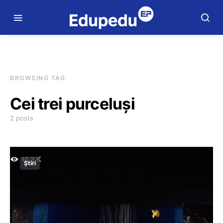
BROWSING TAG
Cei trei purceluși
2 posts
Știri