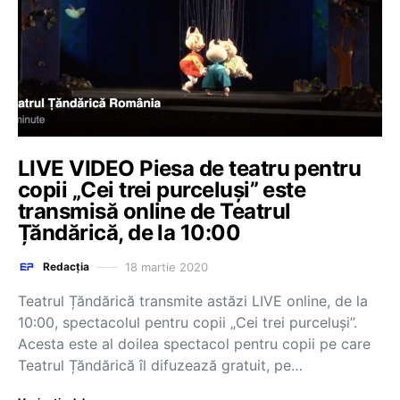
LIVE VIDEO Piesa de teatru pentru
copii „Cei trei purceluși” este
transmisă online de Teatrul
Țăndărică, de la 10:00
18 martie 2020
Redacția
Teatrul Țăndărică transmite astăzi LIVE online, de la
10:00, spectacolul pentru copii „Cei trei purceluși”.
Acesta este al doilea spectacol pentru copii pe care
Teatrul Țăndărică îl difuzează gratuit, pe…