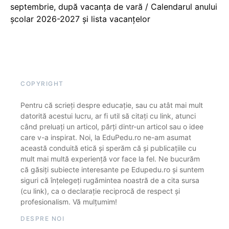
septembrie, după vacanța de vară / Calendarul anului
școlar 2026-2027 și lista vacanțelor
COPYRIGHT
Pentru că scrieți despre educație, sau cu atât mai mult
datorită acestui lucru, ar fi util să citați cu link, atunci
când preluați un articol, părți dintr-un articol sau o idee
care v-a inspirat. Noi, la EduPedu.ro ne-am asumat
această conduită etică și sperăm că și publicațiile cu
mult mai multă experiență vor face la fel. Ne bucurăm
că găsiți subiecte interesante pe Edupedu.ro și suntem
siguri că înțelegeți rugămintea noastră de a cita sursa
(cu link), ca o declarație reciprocă de respect și
profesionalism. Vă mulțumim!
DESPRE NOI