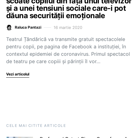
scoate copilul din fața unui televizor
și a unei tensiuni sociale care-i pot
dăuna securității emoționale
16 martie 2020
Raluca Pantazi
Teatrul Țăndărică va transmite gratuit spectacolele
pentru copii, pe pagina de Facebook a instituției, în
contextul epidemiei de coronavirus. Primul spectacol
de teatru pe care copiii și părinții îl vor…
Vezi articolul
CELE MAI CITITE ARTICOLE