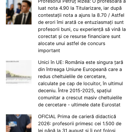
Profesorul Petruț Rizea: O profesoară a
luat nota 4.90 la Titularizare, iar după
contestații nota a ajuns la 8.70 / Astfel
de erori îmi arată ce entuziasmați sunt
profesorii buni, cu experiență să vină la
corectat și ce resurse financiare sunt
alocate unui astfel de concurs
important
Unici în UE: România este singura țară
din întreaga Uniune Europeană care a
redus cheltuielile de cercetare,
calculate pe cap de locuitor, în ultimul
deceniu. Între 2015-2025, spațiul
comunitar a crescut masiv cheltuielile
de cercetare - ultimele date Eurostat
OFICIAL Prima de carieră didactică
2026: profesorii primesc cei 1.500 de
lei până la 31 august și îi pot folosi