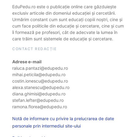
EduPedu.ro este o publicație online care găzduiește
exclusiv articole din domeniul educației și cercetării.
Urmărim constant cum sunt educați copiii noștri, cine și
cum face politicile din educație și cercetare, cine și cum
îi formează pe profesori, cât de adecvate la lumea în
care trăim sunt sistemele de educație și cercetare.
CONTACT REDACȚIE
Adrese e-mail
raluca.pantazi@edupedu.ro
mihai.peticila@edupedu.ro
costin.ionescu@edupedu.ro
alexa.stanescu@edupedu.ro
diana.ghimisi@edupedu.ro
stefan.lefter@edupedu.ro
ramona.florea@edupedu.ro
Notă de informare cu privire la prelucrarea de date
personale prin intermediul site-ului