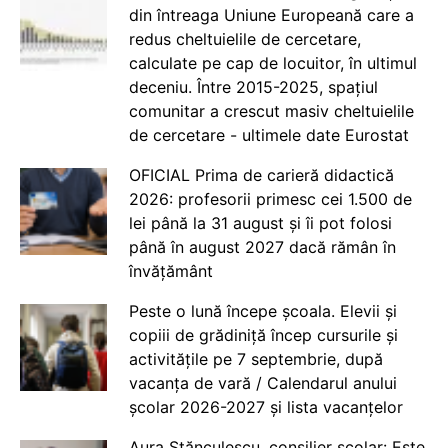
din întreaga Uniune Europeană care a
redus cheltuielile de cercetare,
calculate pe cap de locuitor, în ultimul
deceniu. Între 2015-2025, spațiul
comunitar a crescut masiv cheltuielile
de cercetare - ultimele date Eurostat
OFICIAL Prima de carieră didactică
2026: profesorii primesc cei 1.500 de
lei până la 31 august și îi pot folosi
până în august 2027 dacă rămân în
învățământ
Peste o lună începe școala. Elevii și
copiii de grădiniță încep cursurile și
activitățile pe 7 septembrie, după
vacanța de vară / Calendarul anului
școlar 2026-2027 și lista vacanțelor
Aura Stănculescu, consilier școlar: Este