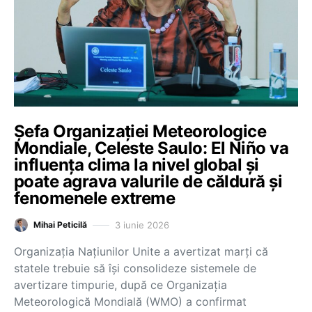
Șefa Organizației Meteorologice
Mondiale, Celeste Saulo: El Niño va
influența clima la nivel global și
poate agrava valurile de căldură și
fenomenele extreme
3 iunie 2026
Mihai Peticilă
Organizația Națiunilor Unite a avertizat marți că
statele trebuie să își consolideze sistemele de
avertizare timpurie, după ce Organizația
Meteorologică Mondială (WMO) a confirmat