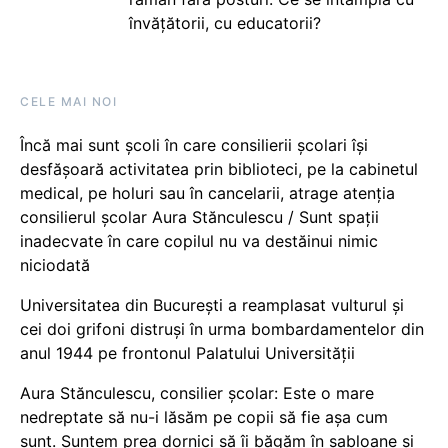
învățătorii, cu educatorii?
CELE MAI NOI
Încă mai sunt școli în care consilierii școlari își
desfășoară activitatea prin biblioteci, pe la cabinetul
medical, pe holuri sau în cancelarii, atrage atenția
consilierul școlar Aura Stănculescu / Sunt spații
inadecvate în care copilul nu va destăinui nimic
niciodată
Universitatea din București a reamplasat vulturul și
cei doi grifoni distruși în urma bombardamentelor din
anul 1944 pe frontonul Palatului Universității
Aura Stănculescu, consilier școlar: Este o mare
nedreptate să nu-i lăsăm pe copii să fie așa cum
sunt. Suntem prea dornici să îi băgăm în șabloane și