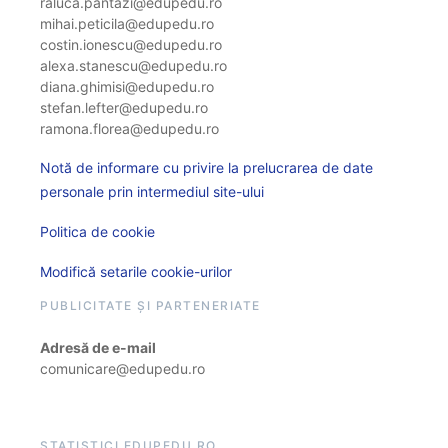
raluca.pantazi@edupedu.ro
mihai.peticila@edupedu.ro
costin.ionescu@edupedu.ro
alexa.stanescu@edupedu.ro
diana.ghimisi@edupedu.ro
stefan.lefter@edupedu.ro
ramona.florea@edupedu.ro
Notă de informare cu privire la prelucrarea de date
personale prin intermediul site-ului
Politica de cookie
Modifică setarile cookie-urilor
PUBLICITATE ȘI PARTENERIATE
Adresă de e-mail
comunicare@edupedu.ro
STATISTICI EDUPEDU.RO