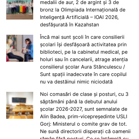
medalii de aur, 2 de argint și 3 de
bronz la Olimpiada Internațională de
Inteligență Artificială – IOAI 2026,
desfășurată în Kazahstan
Încă mai sunt școli în care consilierii
școlari își desfășoară activitatea prin
biblioteci, pe la cabinetul medical, pe
holuri sau în cancelarii, atrage atenția
consilierul școlar Aura Stănculescu /
Sunt spații inadecvate în care copilul
nu va destăinui nimic niciodată
Noi comasări de clase și posturi, cu 3
săptămâni până la debutul anului
școlar 2026-2027, sunt semnalate de
Alin Badea, prim-vicepreședinte USLI
Gorj: Ministerul o comite grav de tot.
Ne sună directorii disperați că oamenii
rămân fără posturi. Ce se întâmplă cu