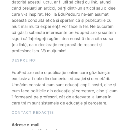
datorită acestui lucru, ar fi util să citați cu link, atunci
când preluați un articol, părți dintr-un articol sau o idee
care v-a inspirat. Noi, la EduPedu.ro ne-am asumat
această conduită etică și sperăm că și publicațiile cu
mult mai multă experiență vor face la fel. Ne bucurăm
că găsiți subiecte interesante pe Edupedu.ro și suntem
siguri că înțelegeți rugămintea noastră de a cita sursa
(cu link), ca o declarație reciprocă de respect și
profesionalism. Vă mulțumim!
DESPRE NOI
EduPedu.ro este o publicație online care găzduiește
exclusiv articole din domeniul educației și cercetării.
Urmărim constant cum sunt educați copiii noștri, cine și
cum face politicile din educație și cercetare, cine și cum
îi formează pe profesori, cât de adecvate la lumea în
care trăim sunt sistemele de educație și cercetare.
CONTACT REDACȚIE
Adrese e-mail