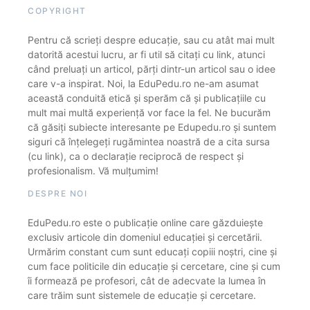
COPYRIGHT
Pentru că scrieți despre educație, sau cu atât mai mult
datorită acestui lucru, ar fi util să citați cu link, atunci
când preluați un articol, părți dintr-un articol sau o idee
care v-a inspirat. Noi, la EduPedu.ro ne-am asumat
această conduită etică și sperăm că și publicațiile cu
mult mai multă experiență vor face la fel. Ne bucurăm
că găsiți subiecte interesante pe Edupedu.ro și suntem
siguri că înțelegeți rugămintea noastră de a cita sursa
(cu link), ca o declarație reciprocă de respect și
profesionalism. Vă mulțumim!
DESPRE NOI
EduPedu.ro este o publicație online care găzduiește
exclusiv articole din domeniul educației și cercetării.
Urmărim constant cum sunt educați copiii noștri, cine și
cum face politicile din educație și cercetare, cine și cum
îi formează pe profesori, cât de adecvate la lumea în
care trăim sunt sistemele de educație și cercetare.