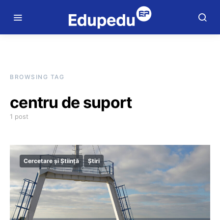
BROWSING TAG
centru de suport
1 post
Cercetare și Știință
Știri