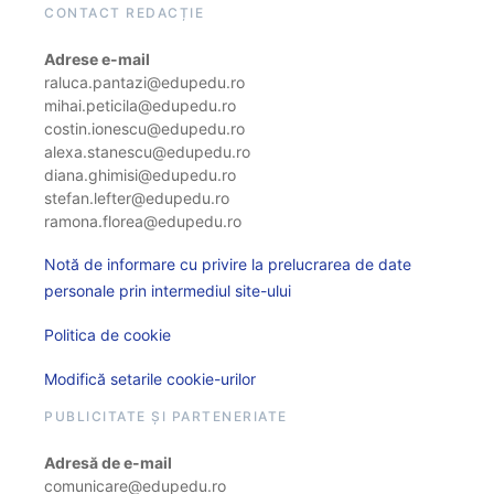
CONTACT REDACȚIE
Adrese e-mail
raluca.pantazi@edupedu.ro
mihai.peticila@edupedu.ro
costin.ionescu@edupedu.ro
alexa.stanescu@edupedu.ro
diana.ghimisi@edupedu.ro
stefan.lefter@edupedu.ro
ramona.florea@edupedu.ro
Notă de informare cu privire la prelucrarea de date
personale prin intermediul site-ului
Politica de cookie
Modifică setarile cookie-urilor
PUBLICITATE ȘI PARTENERIATE
Adresă de e-mail
comunicare@edupedu.ro