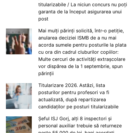
titularizabile / La niciun concurs nu poți
garanta de la început asigurarea unui
post
Mai mulți părinți solicită, într-o petiție,
anularea deciziei ISMB de a nu mai
acorda sumele pentru posturile la plata
cu ora din cadrul cluburilor copiilor:
Multe cercuri de activități extrașcolare
vor dispărea de la 1 septembrie, spun
părinții
Titularizare 2026. Astăzi, lista
posturilor pentru profesori va fi
actualizată, după repartizarea
candidaților pe posturi titularizabile
Șeful ISJ Gorj, alți 8 inspectori și
personal auxiliar trebuie să returneze
peste 55.000 de lei, bani acordați