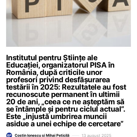
Institutul pentru Științe ale
Educației, organizatorul PISA în
România, după criticile unor
profesori privind desfășurarea
testării în 2025: Rezultatele au fost
recunoscute permanent în ultimii
20 de ani, „ceea ce ne așteptăm să
se întâmple și pentru ciclul actual”.
Este „injustă umbrirea muncii
asidue a unei echipe de cercetare”
13 august 2025
Costin Ionescu și Mihai Peticilă