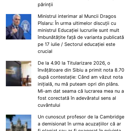
părinții
Ministrul interimar al Muncii Dragos
Pîslaru: În urma ultimelor discuții cu
ministrul Educației lucrurile sunt mult
îmbunătățite față de varianta publicată
pe 17 iulie / Sectorul educației este
crucial
De la 4.90 la Titularizare 2026, o
învățătoare din Sibiu a primit nota 8.70
după contestație: Când am văzut nota
inițială, nu mă puteam opri din plâns.
Mi-am dat seama că lucrarea mea nu a
fost corectată în adevăratul sens al
cuvântului
Un cunoscut profesor de la Cambridge
a demisionat în urma acuzațiilor că ar
fi plagiat sau ar fi exagerat în privința