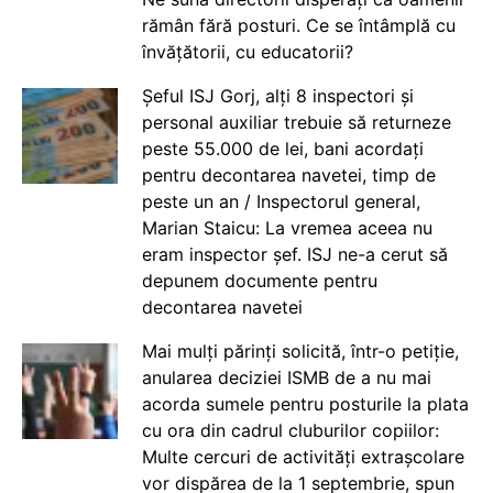
rămân fără posturi. Ce se întâmplă cu
învățătorii, cu educatorii?
Șeful ISJ Gorj, alți 8 inspectori și
personal auxiliar trebuie să returneze
peste 55.000 de lei, bani acordați
pentru decontarea navetei, timp de
peste un an / Inspectorul general,
Marian Staicu: La vremea aceea nu
eram inspector șef. ISJ ne-a cerut să
depunem documente pentru
decontarea navetei
Mai mulți părinți solicită, într-o petiție,
anularea deciziei ISMB de a nu mai
acorda sumele pentru posturile la plata
cu ora din cadrul cluburilor copiilor:
Multe cercuri de activități extrașcolare
vor dispărea de la 1 septembrie, spun