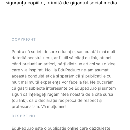
siguranța copiilor, primită de gigantul social media
COPYRIGHT
Pentru că scrieți despre educație, sau cu atât mai mult
datorită acestui lucru, ar fi util să citați cu link, atunci
când preluați un articol, părți dintr-un articol sau o idee
care v-a inspirat. Noi, la EduPedu.ro ne-am asumat
această conduită etică și sperăm că și publicațiile cu
mult mai multă experiență vor face la fel. Ne bucurăm
că găsiți subiecte interesante pe Edupedu.ro și suntem
siguri că înțelegeți rugămintea noastră de a cita sursa
(cu link), ca o declarație reciprocă de respect și
profesionalism. Vă mulțumim!
DESPRE NOI
EduPedu.ro este o publicație online care găzduiește