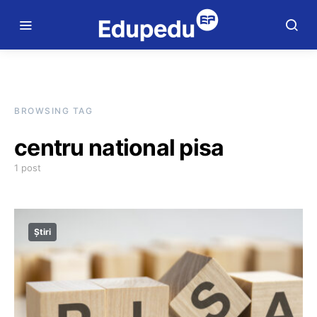
BROWSING TAG
centru national pisa
1 post
Știri