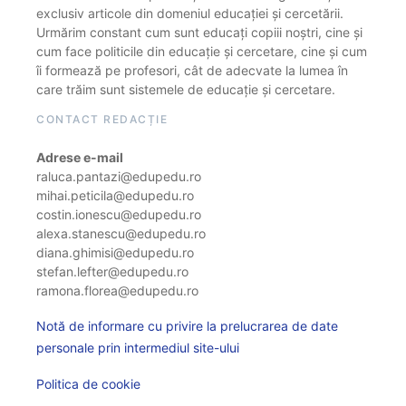
exclusiv articole din domeniul educației și cercetării.
Urmărim constant cum sunt educați copiii noștri, cine și
cum face politicile din educație și cercetare, cine și cum
îi formează pe profesori, cât de adecvate la lumea în
care trăim sunt sistemele de educație și cercetare.
CONTACT REDACȚIE
Adrese e-mail
raluca.pantazi@edupedu.ro
mihai.peticila@edupedu.ro
costin.ionescu@edupedu.ro
alexa.stanescu@edupedu.ro
diana.ghimisi@edupedu.ro
stefan.lefter@edupedu.ro
ramona.florea@edupedu.ro
Notă de informare cu privire la prelucrarea de date
personale prin intermediul site-ului
Politica de cookie