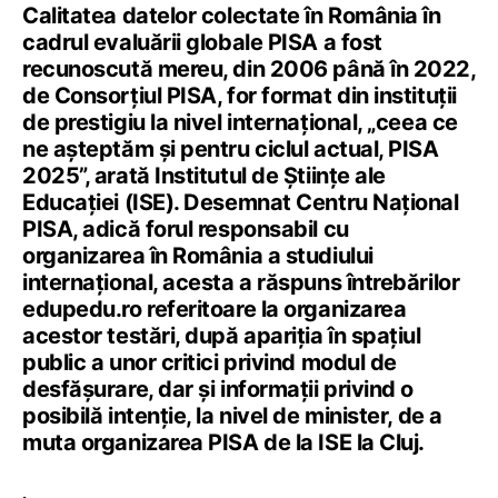
Calitatea datelor colectate în România în
cadrul evaluării globale PISA a fost
recunoscută mereu, din 2006 până în 2022,
de Consorțiul PISA, for format din instituții
de prestigiu la nivel internațional, „ceea ce
ne așteptăm și pentru ciclul actual, PISA
2025”, arată Institutul de Științe ale
Educației (ISE). Desemnat Centru Național
PISA, adică forul responsabil cu
organizarea în România a studiului
internațional, acesta a răspuns întrebărilor
edupedu.ro referitoare la organizarea
acestor testări, după apariția în spațiul
public a unor critici privind modul de
desfășurare, dar și informații privind o
posibilă intenție, la nivel de minister, de a
muta organizarea PISA de la ISE la Cluj.