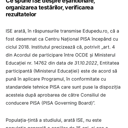
Ce spune ISE despre eșantionare,
organizarea testărilor, verificarea
rezultatelor
ISE arată, în răspunsurile transmise Edupedu.ro, că a
fost desemnat ca Centru Național PISA începând cu
ciclul 2018. Institutul precizează că, potrivit „art. 4
din Acordul de participare între OCDE și Ministerul
Educației nr. 14762 din data
de 31.10.2022
, Entitatea
participantă (Ministerul Educației) este de acord să
pună în aplicare Programul, în conformitate cu
standardele tehnice PISA care sunt puse la dispoziția
acesteia după aprobarea de către Consiliul de
conducere PISA (PISA Governing Board)”.
Populația-țintă a studiului, arată ISE, nu este
populația generală a copiilor de 15 ani, ci cea a