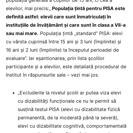
elevilor, mai precis:„
Populația țintă pentru PISA este
definită astfel: elevii care sunt înmatriculați în
instituțiile de învățământ și care sunt în clasa a VII-a
sau mai mare.
Populația țintă „standard” PISA: elevi
cu vârsta cuprinsă între 15 ani și 3 luni (împlinite) și
16 ani și 2 luni (împlinite) la începutul perioadei de
evaluare”. Iar eșantionarea, prin lista școlilor
participante și a elevilor, este detaliată procedural de
Institut în răspunsurile sale – vezi mai jos.
„Excluderile la nivelul școlii ar putea viza elevi
cu dizabilități funcționale ce nu le permit să
susțină testul PISA (elevi cu dizabilitate fizică
permanentă, de la moderată până la severă),
elevi cu dizabilitate cognitivă, comportamentală