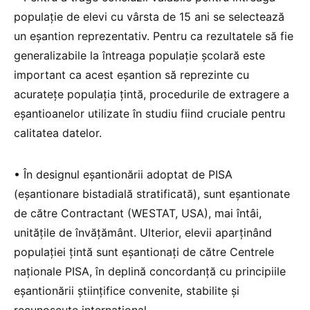
populație de elevi cu vârsta de 15 ani se selectează
un eșantion reprezentativ. Pentru ca rezultatele să fie
generalizabile la întreaga populație școlară este
important ca acest eșantion să reprezinte cu
acuratețe populația țintă, procedurile de extragere a
eșantioanelor utilizate în studiu fiind cruciale pentru
calitatea datelor.
• În designul eșantionării adoptat de PISA
(eșantionare bistadială stratificată), sunt eșantionate
de către Contractant (WESTAT, USA), mai întâi,
unitățile de învățământ. Ulterior, elevii aparținând
populației țintă sunt eșantionați de către Centrele
naționale PISA, în deplină concordanță cu principiile
eșantionării științifice convenite, stabilite și
recunoscute internațional.