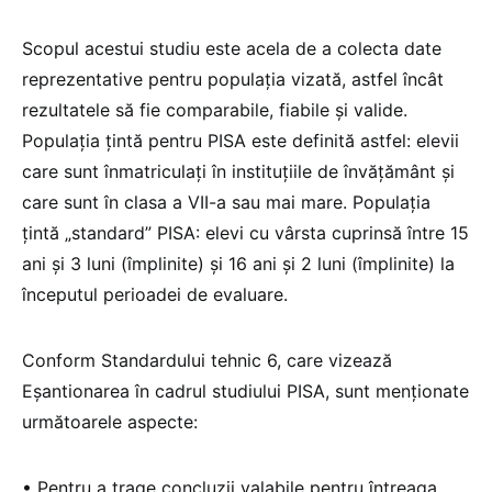
Scopul acestui studiu este acela de a colecta date
reprezentative pentru populația vizată, astfel încât
rezultatele să fie comparabile, fiabile și valide.
Populația țintă pentru PISA este definită astfel: elevii
care sunt înmatriculați în instituțiile de învățământ și
care sunt în clasa a VII-a sau mai mare. Populația
țintă „standard” PISA: elevi cu vârsta cuprinsă între 15
ani și 3 luni (împlinite) și 16 ani și 2 luni (împlinite) la
începutul perioadei de evaluare.
Conform Standardului tehnic 6, care vizează
Eșantionarea în cadrul studiului PISA, sunt menționate
următoarele aspecte:
• Pentru a trage concluzii valabile pentru întreaga