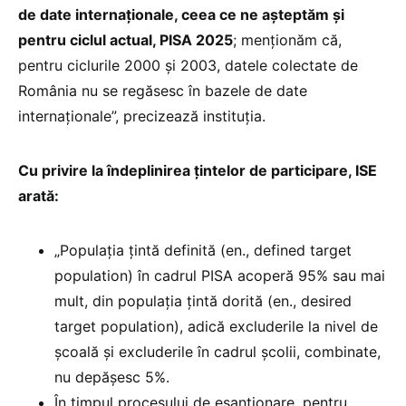
de date internaționale, ceea ce ne așteptăm și
pentru ciclul actual, PISA 2025
; menționăm că,
pentru ciclurile 2000 și 2003, datele colectate de
România nu se regăsesc în bazele de date
internaționale”, precizează instituția.
Cu privire la îndeplinirea țintelor de participare, ISE
arată:
„Populația țintă definită (en., defined target
population) în cadrul PISA acoperă 95% sau mai
mult, din populația țintă dorită (en., desired
target population), adică excluderile la nivel de
școală și excluderile în cadrul școlii, combinate,
nu depășesc 5%.
În timpul procesului de eșantionare, pentru