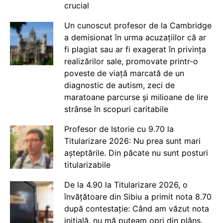
crucial
Un cunoscut profesor de la Cambridge
a demisionat în urma acuzațiilor că ar
fi plagiat sau ar fi exagerat în privința
realizărilor sale, promovate printr-o
poveste de viață marcată de un
diagnostic de autism, zeci de
maratoane parcurse și milioane de lire
strânse în scopuri caritabile
Profesor de Istorie cu 9.70 la
Titularizare 2026: Nu prea sunt mari
așteptările. Din păcate nu sunt posturi
titularizabile
De la 4.90 la Titularizare 2026, o
învățătoare din Sibiu a primit nota 8.70
după contestație: Când am văzut nota
inițială, nu mă puteam opri din plâns.