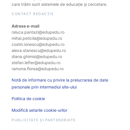
care trăim sunt sistemele de educație și cercetare.
CONTACT REDACȚIE
Adrese e-mail
raluca.pantazi@edupedu.ro
mihai.peticila@edupedu.ro
costin.ionescu@edupedu.ro
alexa.stanescu@edupedu.ro
diana.ghimisi@edupedu.ro
stefan.lefter@edupedu.ro
ramona.florea@edupedu.ro
Notă de informare cu privire la prelucrarea de date
personale prin intermediul site-ului
Politica de cookie
Modifică setarile cookie-urilor
PUBLICITATE ȘI PARTENERIATE