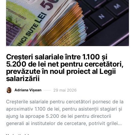
Creșteri salariale între 1.100 și
5.200 de lei net pentru cercetători,
prevăzute în noul proiect al Legii
salarizării
29 mai 2026
Adriana Vișean
Creșterile salariale pentru cercetători pornesc de la
aproximativ 1.100 de lei, pentru asistenții stagiari și
ajung la aproape 5.200 de lei pentru directorii
generali ai institutelor de cercetare, potrivit grilei…