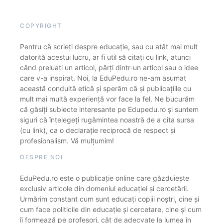
COPYRIGHT
Pentru că scrieți despre educație, sau cu atât mai mult
datorită acestui lucru, ar fi util să citați cu link, atunci
când preluați un articol, părți dintr-un articol sau o idee
care v-a inspirat. Noi, la EduPedu.ro ne-am asumat
această conduită etică și sperăm că și publicațiile cu
mult mai multă experiență vor face la fel. Ne bucurăm
că găsiți subiecte interesante pe Edupedu.ro și suntem
siguri că înțelegeți rugămintea noastră de a cita sursa
(cu link), ca o declarație reciprocă de respect și
profesionalism. Vă mulțumim!
DESPRE NOI
EduPedu.ro este o publicație online care găzduiește
exclusiv articole din domeniul educației și cercetării.
Urmărim constant cum sunt educați copiii noștri, cine și
cum face politicile din educație și cercetare, cine și cum
îi formează pe profesori, cât de adecvate la lumea în