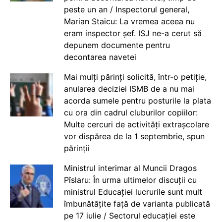
peste un an / Inspectorul general,
Marian Staicu: La vremea aceea nu
eram inspector șef. ISJ ne-a cerut să
depunem documente pentru
decontarea navetei
Mai mulți părinți solicită, într-o petiție,
anularea deciziei ISMB de a nu mai
acorda sumele pentru posturile la plata
cu ora din cadrul cluburilor copiilor:
Multe cercuri de activități extrașcolare
vor dispărea de la 1 septembrie, spun
părinții
Ministrul interimar al Muncii Dragos
Pîslaru: În urma ultimelor discuții cu
ministrul Educației lucrurile sunt mult
îmbunătățite față de varianta publicată
pe 17 iulie / Sectorul educației este