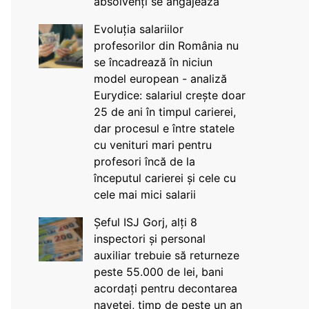
absolvenți se angajează
Evoluția salariilor
profesorilor din România nu
se încadrează în niciun
model european - analiză
Eurydice: salariul crește doar
25 de ani în timpul carierei,
dar procesul e între statele
cu venituri mari pentru
profesori încă de la
începutul carierei și cele cu
cele mai mici salarii
Șeful ISJ Gorj, alți 8
inspectori și personal
auxiliar trebuie să returneze
peste 55.000 de lei, bani
acordați pentru decontarea
navetei, timp de peste un an