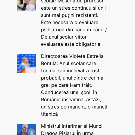
școlar: Meseria de profesor
este un stres continuu și unii
sunt mai puțini rezistenți.
Este necesară o evaluare
psihiatrică din când în când /
De anul școlar viitor
evaluarea este obligatorie
Directoarea Violeta Estrella
Bontilă: Anul școlar care
tocmai s-a încheiat a fost,
probabil, unul dintre cei mai
grei pe care i-am trăit.
Conducerea unei școli în
România înseamnă, astăzi,
un stres permanent, o muncă
titanică
Ministrul interimar al Muncii
Dragos Pîslaru: În urma