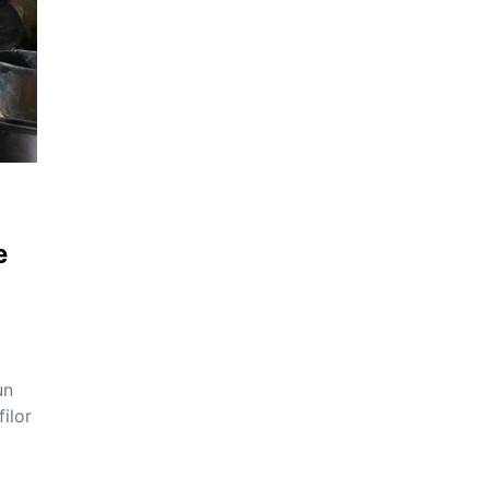
e
un
ilor