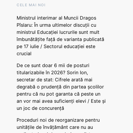
CELE MAI NOI
Ministrul interimar al Muncii Dragos
Pîslaru: În urma ultimelor discuții cu
ministrul Educației lucrurile sunt mult
îmbunătățite față de varianta publicată
pe 17 iulie / Sectorul educației este
crucial
De ce sunt doar 6 mii de posturi
titularizabile în 2026? Sorin Ion,
secretar de stat: Cifrele arată mai
degrabă o prudență din partea școlilor
pentru că nu pot garanta că peste un
an vor mai avea suficienți elevi / Este și
un joc de concurență
Proceduri noi de reorganizare pentru
unitățile de învățământ care nu au