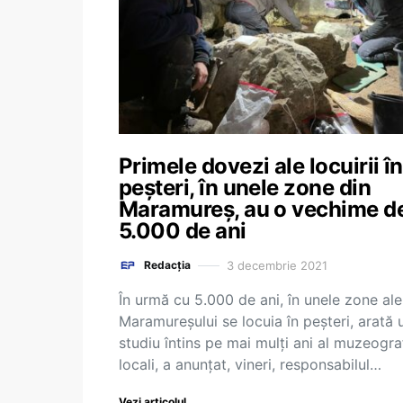
Primele dovezi ale locuirii în
peșteri, în unele zone din
Maramureș, au o vechime d
5.000 de ani
3 decembrie 2021
Redacția
În urmă cu 5.000 de ani, în unele zone ale
Maramureşului se locuia în peşteri, arată 
studiu întins pe mai mulţi ani al muzeograf
locali, a anunţat, vineri, responsabilul…
Vezi articolul