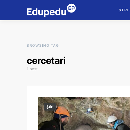
ȘTIRI
BROWSING TAG
cercetari
1 post
Știri