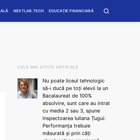
OALĂ
NEXTLAB.TECH
EDUCAȚIE FINANCIARĂ
CELE MAI CITITE ARTICOLE
Nu poate liceul tehnologic
să-i ducă pe toți elevii la un
Bacalaureat de 100%
absolvire, sunt care au intrat
cu media 2 sau 3, spune
inspectoarea Iuliana Țugui:
Performanța trebuie
măsurată și prin câți