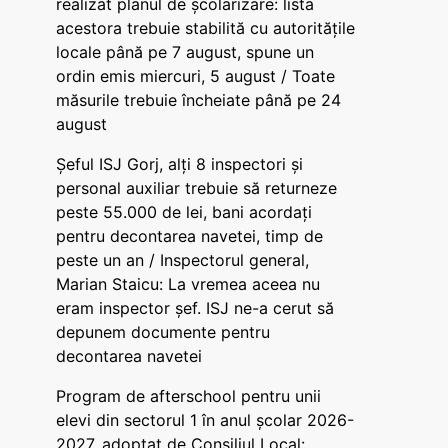
realizat planul de școlarizare: lista
acestora trebuie stabilită cu autoritățile
locale până pe 7 august, spune un
ordin emis miercuri, 5 august / Toate
măsurile trebuie încheiate până pe 24
august
Șeful ISJ Gorj, alți 8 inspectori și
personal auxiliar trebuie să returneze
peste 55.000 de lei, bani acordați
pentru decontarea navetei, timp de
peste un an / Inspectorul general,
Marian Staicu: La vremea aceea nu
eram inspector șef. ISJ ne-a cerut să
depunem documente pentru
decontarea navetei
Program de afterschool pentru unii
elevi din sectorul 1 în anul școlar 2026-
2027, adoptat de Consiliul Local: