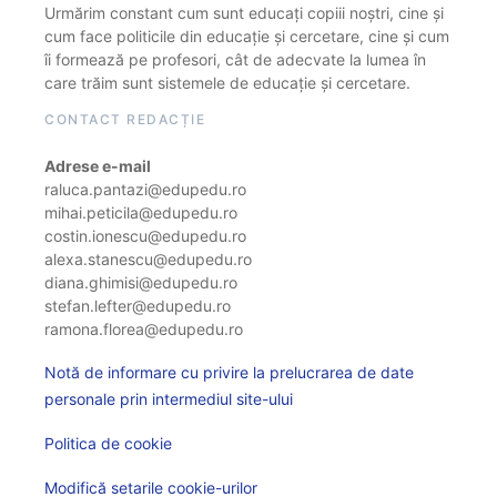
Urmărim constant cum sunt educați copiii noștri, cine și
cum face politicile din educație și cercetare, cine și cum
îi formează pe profesori, cât de adecvate la lumea în
care trăim sunt sistemele de educație și cercetare.
CONTACT REDACȚIE
Adrese e-mail
raluca.pantazi@edupedu.ro
mihai.peticila@edupedu.ro
costin.ionescu@edupedu.ro
alexa.stanescu@edupedu.ro
diana.ghimisi@edupedu.ro
stefan.lefter@edupedu.ro
ramona.florea@edupedu.ro
Notă de informare cu privire la prelucrarea de date
personale prin intermediul site-ului
Politica de cookie
Modifică setarile cookie-urilor