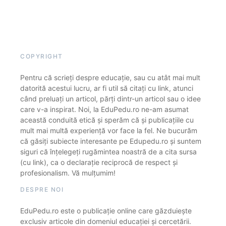
COPYRIGHT
Pentru că scrieți despre educație, sau cu atât mai mult
datorită acestui lucru, ar fi util să citați cu link, atunci
când preluați un articol, părți dintr-un articol sau o idee
care v-a inspirat. Noi, la EduPedu.ro ne-am asumat
această conduită etică și sperăm că și publicațiile cu
mult mai multă experiență vor face la fel. Ne bucurăm
că găsiți subiecte interesante pe Edupedu.ro și suntem
siguri că înțelegeți rugămintea noastră de a cita sursa
(cu link), ca o declarație reciprocă de respect și
profesionalism. Vă mulțumim!
DESPRE NOI
EduPedu.ro este o publicație online care găzduiește
exclusiv articole din domeniul educației și cercetării.