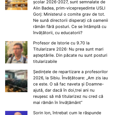
școlar 2026-2027, sunt semnalate de
Alin Badea, prim-vicepreședinte USLI
Gorj: Ministerul o comite grav de tot.
Ne sună directorii disperați că oamenii
rămân fără posturi. Ce se întâmplă cu
învățătorii, cu educatorii?
Profesor de Istorie cu 9.70 la
Titularizare 2026: Nu prea sunt mari
așteptările. Din păcate nu sunt posturi
titularizabile
Ședințele de repartizare a profesorilor
2026, la Sibiu. Învățătoare: „Am zis iau
ce este. O să fac naveta și Doamne-
ajută, dar dacă în doi,trei ani nu
reușesc să mă titularizez nu cred că
mai rămân în învățământ”
Sorin Ion, întrebat cum le răspunde