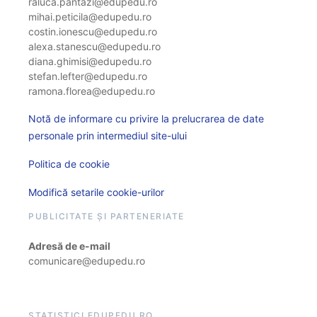
raluca.pantazi@edupedu.ro
mihai.peticila@edupedu.ro
costin.ionescu@edupedu.ro
alexa.stanescu@edupedu.ro
diana.ghimisi@edupedu.ro
stefan.lefter@edupedu.ro
ramona.florea@edupedu.ro
Notă de informare cu privire la prelucrarea de date
personale prin intermediul site-ului
Politica de cookie
Modifică setarile cookie-urilor
PUBLICITATE ȘI PARTENERIATE
Adresă de e-mail
comunicare@edupedu.ro
STATISTICI EDUPEDU.RO