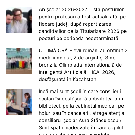
An școlar 2026-2027. Lista posturilor
pentru profesori a fost actualizată, pe
fiecare județ, după repartizarea
candidaților de la Titularizare 2026 pe
posturi pe perioadă nedeterminată
ULTIMĂ ORĂ Elevii români au obținut 3
medalii de aur, 2 de argint și 3 de
bronz la Olimpiada Internațională de
Inteligență Artificială – IOAI 2026,
desfășurată în Kazahstan
Încă mai sunt școli în care consilierii
școlari își desfășoară activitatea prin
biblioteci, pe la cabinetul medical, pe
holuri sau în cancelarii, atrage atenția
consilierul școlar Aura Stănculescu /
Sunt spații inadecvate în care copilul
nu va destăinui nimic niciodată