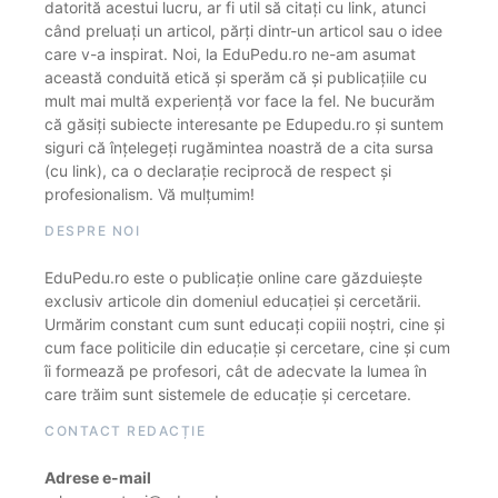
datorită acestui lucru, ar fi util să citați cu link, atunci
când preluați un articol, părți dintr-un articol sau o idee
care v-a inspirat. Noi, la EduPedu.ro ne-am asumat
această conduită etică și sperăm că și publicațiile cu
mult mai multă experiență vor face la fel. Ne bucurăm
că găsiți subiecte interesante pe Edupedu.ro și suntem
siguri că înțelegeți rugămintea noastră de a cita sursa
(cu link), ca o declarație reciprocă de respect și
profesionalism. Vă mulțumim!
DESPRE NOI
EduPedu.ro este o publicație online care găzduiește
exclusiv articole din domeniul educației și cercetării.
Urmărim constant cum sunt educați copiii noștri, cine și
cum face politicile din educație și cercetare, cine și cum
îi formează pe profesori, cât de adecvate la lumea în
care trăim sunt sistemele de educație și cercetare.
CONTACT REDACȚIE
Adrese e-mail