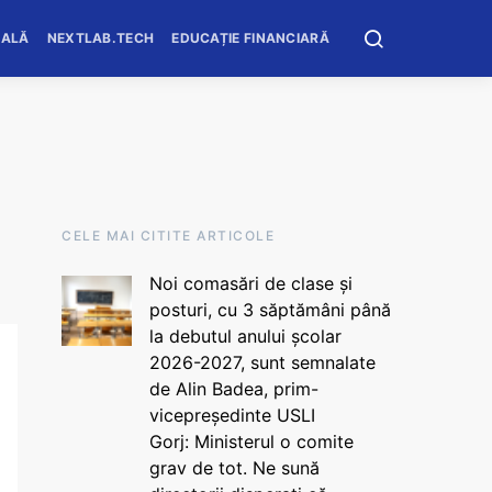
OALĂ
NEXTLAB.TECH
EDUCAȚIE FINANCIARĂ
CELE MAI CITITE ARTICOLE
Noi comasări de clase și
posturi, cu 3 săptămâni până
la debutul anului școlar
2026-2027, sunt semnalate
de Alin Badea, prim-
vicepreședinte USLI
Gorj: Ministerul o comite
grav de tot. Ne sună