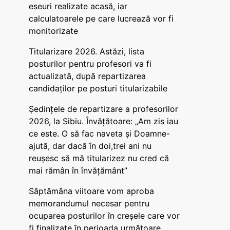
eseuri realizate acasă, iar
calculatoarele pe care lucrează vor fi
monitorizate
Titularizare 2026. Astăzi, lista
posturilor pentru profesori va fi
actualizată, după repartizarea
candidaților pe posturi titularizabile
Ședințele de repartizare a profesorilor
2026, la Sibiu. Învățătoare: „Am zis iau
ce este. O să fac naveta și Doamne-
ajută, dar dacă în doi,trei ani nu
reușesc să mă titularizez nu cred că
mai rămân în învățământ”
Săptămâna viitoare vom aproba
memorandumul necesar pentru
ocuparea posturilor în creșele care vor
fi finalizate în perioada următoare,