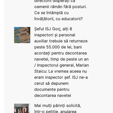
directorii disperați că
oamenii rămân fără posturi.
Ce se întâmplă cu
învățătorii, cu educatorii?
Șeful ISJ Gorj, alți 8
inspectori și personal
auxiliar trebuie să returneze
peste 55.000 de lei, bani
acordați pentru decontarea
navetei, timp de peste un an
/ Inspectorul general, Marian
Staicu: La vremea aceea nu
eram inspector șef. ISJ ne-a
cerut să depunem
documente pentru
decontarea navetei
Mai mulți părinți solicită,
într-o petiție, anularea