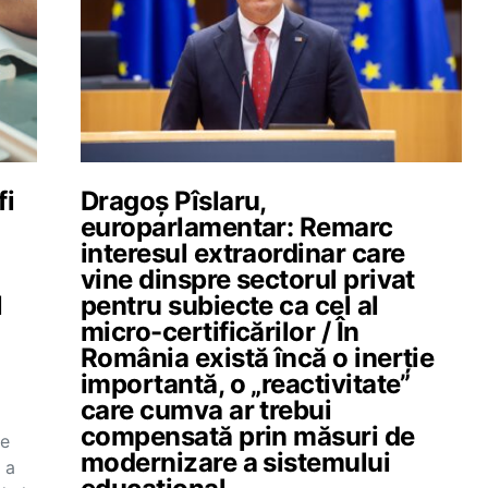
fi
Dragoș Pîslaru,
europarlamentar: Remarc
interesul extraordinar care
vine dinspre sectorul privat
l
pentru subiecte ca cel al
micro-certificărilor / În
România există încă o inerție
importantă, o „reactivitate”
care cumva ar trebui
compensată prin măsuri de
re
modernizare a sistemului
 a