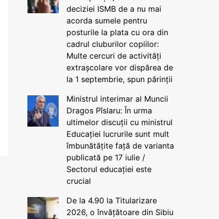
deciziei ISMB de a nu mai
acorda sumele pentru
posturile la plata cu ora din
cadrul cluburilor copiilor:
Multe cercuri de activități
extrașcolare vor dispărea de
la 1 septembrie, spun părinții
Ministrul interimar al Muncii
Dragos Pîslaru: În urma
ultimelor discuții cu ministrul
Educației lucrurile sunt mult
îmbunătățite față de varianta
publicată pe 17 iulie /
Sectorul educației este
crucial
De la 4.90 la Titularizare
2026, o învățătoare din Sibiu