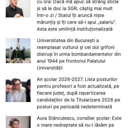
cu ora: Dacă mă apuc să strâng sticle
și să le duc la SGR, câștig mai mult
într-o zi / Statul îți aruncă niște
mărunțiș și îți cere să-i spui „salariu”.
Asta este umilință instituționalizată
Universitatea din București a
reamplasat vulturul și cei doi grifoni
distruși în urma bombardamentelor din
anul 1944 pe frontonul Palatului
Universității
An școlar 2026-2027. Lista posturilor
pentru profesori a fost actualizată, pe
fiecare județ, după repartizarea
candidaților de la Titularizare 2026 pe
posturi pe perioadă nedeterminată
Aura Stănculescu, consilier școlar: Este
o mare nedreptate să nu-i lăsăm pe