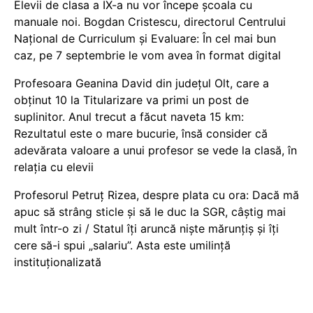
Elevii de clasa a IX-a nu vor începe școala cu
manuale noi. Bogdan Cristescu, directorul Centrului
Național de Curriculum și Evaluare: În cel mai bun
caz, pe 7 septembrie le vom avea în format digital
Profesoara Geanina David din județul Olt, care a
obținut 10 la Titularizare va primi un post de
suplinitor. Anul trecut a făcut naveta 15 km:
Rezultatul este o mare bucurie, însă consider că
adevărata valoare a unui profesor se vede la clasă, în
relația cu elevii
Profesorul Petruț Rizea, despre plata cu ora: Dacă mă
apuc să strâng sticle și să le duc la SGR, câștig mai
mult într-o zi / Statul îți aruncă niște mărunțiș și îți
cere să-i spui „salariu”. Asta este umilință
instituționalizată