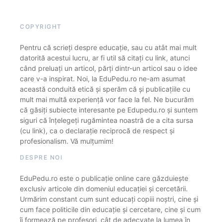
COPYRIGHT
Pentru că scrieți despre educație, sau cu atât mai mult
datorită acestui lucru, ar fi util să citați cu link, atunci
când preluați un articol, părți dintr-un articol sau o idee
care v-a inspirat. Noi, la EduPedu.ro ne-am asumat
această conduită etică și sperăm că și publicațiile cu
mult mai multă experiență vor face la fel. Ne bucurăm
că găsiți subiecte interesante pe Edupedu.ro și suntem
siguri că înțelegeți rugămintea noastră de a cita sursa
(cu link), ca o declarație reciprocă de respect și
profesionalism. Vă mulțumim!
DESPRE NOI
EduPedu.ro este o publicație online care găzduiește
exclusiv articole din domeniul educației și cercetării.
Urmărim constant cum sunt educați copiii noștri, cine și
cum face politicile din educație și cercetare, cine și cum
îi formează pe profesori, cât de adecvate la lumea în