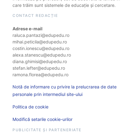
care trăim sunt sistemele de educație și cercetare.
CONTACT REDACȚIE
Adrese e-mail
raluca.pantazi@edupedu.ro
mihai.peticila@edupedu.ro
costin.ionescu@edupedu.ro
alexa.stanescu@edupedu.ro
diana.ghimisi@edupedu.ro
stefan.lefter@edupedu.ro
ramona.florea@edupedu.ro
Notă de informare cu privire la prelucrarea de date
personale prin intermediul site-ului
Politica de cookie
Modifică setarile cookie-urilor
PUBLICITATE ȘI PARTENERIATE