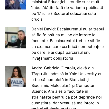
ministrul Educației lucrurile sunt mult
îmbunătățite față de varianta publicată
pe 17 iulie / Sectorul educației este
crucial
Daniel David: Bacalaureatul nu ar trebui
să fie folosit ca mijloc de intrare la
facultate. Bacalaureatul trebuie să fie
un examen care certifică competențele
pe care le ai după parcursul unui
învățământ obligatoriu
Andra-Gabriela Cîrstoiu, elevă din
Târgu Jiu, admisă la Yale University cu
o bursă completă în Biofizică și
Biochimie Moleculară și Computer
Science: Am ales o facultate în
străinătate pentru că pot deprinde noi
cunoștințe, dar vreau să mă întorc în
țară și să devin profesor