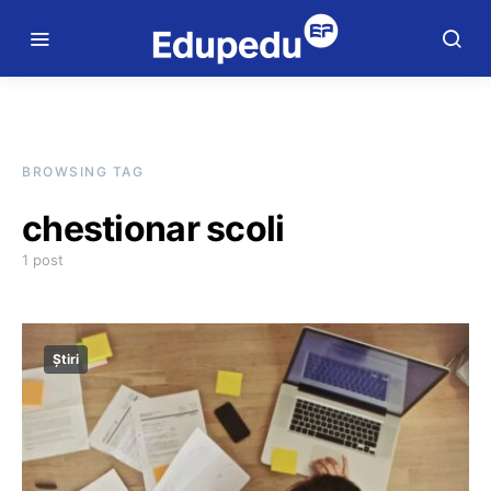
BROWSING TAG
chestionar scoli
1 post
Știri