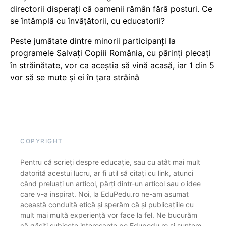
directorii disperați că oamenii rămân fără posturi. Ce
se întâmplă cu învățătorii, cu educatorii?
Peste jumătate dintre minorii participanți la
programele Salvați Copiii România, cu părinți plecați
în străinătate, vor ca aceștia să vină acasă, iar 1 din 5
vor să se mute și ei în țara străină
COPYRIGHT
Pentru că scrieți despre educație, sau cu atât mai mult
datorită acestui lucru, ar fi util să citați cu link, atunci
când preluați un articol, părți dintr-un articol sau o idee
care v-a inspirat. Noi, la EduPedu.ro ne-am asumat
această conduită etică și sperăm că și publicațiile cu
mult mai multă experiență vor face la fel. Ne bucurăm
că găsiți subiecte interesante pe Edupedu.ro și suntem