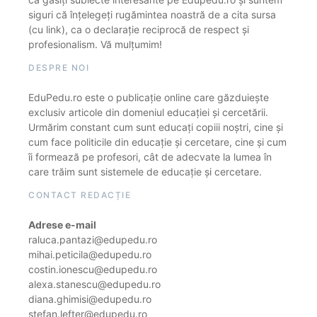
siguri că înțelegeți rugămintea noastră de a cita sursa
(cu link), ca o declarație reciprocă de respect și
profesionalism. Vă mulțumim!
DESPRE NOI
EduPedu.ro este o publicație online care găzduiește
exclusiv articole din domeniul educației și cercetării.
Urmărim constant cum sunt educați copiii noștri, cine și
cum face politicile din educație și cercetare, cine și cum
îi formează pe profesori, cât de adecvate la lumea în
care trăim sunt sistemele de educație și cercetare.
CONTACT REDACȚIE
Adrese e-mail
raluca.pantazi@edupedu.ro
mihai.peticila@edupedu.ro
costin.ionescu@edupedu.ro
alexa.stanescu@edupedu.ro
diana.ghimisi@edupedu.ro
stefan.lefter@edupedu.ro