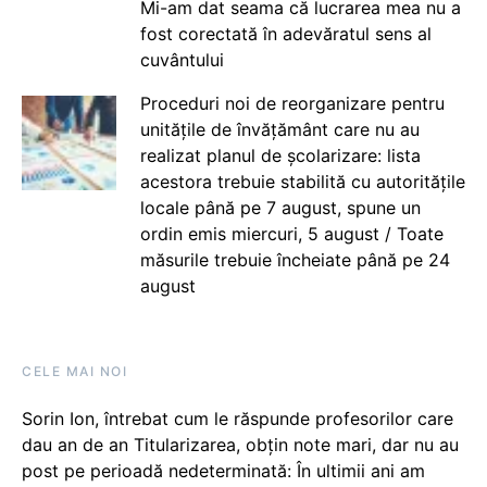
Mi-am dat seama că lucrarea mea nu a
fost corectată în adevăratul sens al
cuvântului
Proceduri noi de reorganizare pentru
unitățile de învățământ care nu au
realizat planul de școlarizare: lista
acestora trebuie stabilită cu autoritățile
locale până pe 7 august, spune un
ordin emis miercuri, 5 august / Toate
măsurile trebuie încheiate până pe 24
august
CELE MAI NOI
Sorin Ion, întrebat cum le răspunde profesorilor care
dau an de an Titularizarea, obțin note mari, dar nu au
post pe perioadă nedeterminată: În ultimii ani am