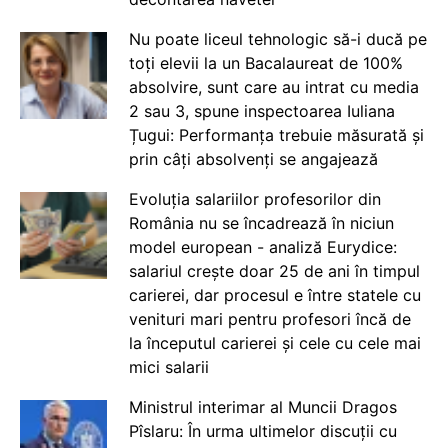
Nu poate liceul tehnologic să-i ducă pe
toți elevii la un Bacalaureat de 100%
absolvire, sunt care au intrat cu media
2 sau 3, spune inspectoarea Iuliana
Țugui: Performanța trebuie măsurată și
prin câți absolvenți se angajează
Evoluția salariilor profesorilor din
România nu se încadrează în niciun
model european - analiză Eurydice:
salariul crește doar 25 de ani în timpul
carierei, dar procesul e între statele cu
venituri mari pentru profesori încă de
la începutul carierei și cele cu cele mai
mici salarii
Ministrul interimar al Muncii Dragos
Pîslaru: În urma ultimelor discuții cu