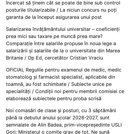
încercat să ținem cât se poate de bine sub control
posturile titularizabile / La niciun concurs nu poți
garanta de la început asigurarea unui post
Salarizarea învățământului universitar – coeficienți
prea mici sau taxare pe muncă prea mare?
Comparație între salariile propuse în noua lege a
salarizării și salariile de la o universitate din Marea
Britanie / Op Ed, cercetător Cristian Vraciu
OFICIAL Regulile pentru examenul de medic, medic
stomatolog și farmacist specialist, aplicabile din
toamnă, au fost schimbate / Subiecte unice pe
specialități / Condiții noi pentru membrii comisiei ce
elaborează subiectele pentru proba scrisă
Noi comasări de clase și posturi, cu 3 săptămâni
până la debutul anului școlar 2026-2027, sunt
semnalate de Alin Badea, prim-vicepreședinte USLI
Gorj: Ministerul o comite grav de tot. Ne sună