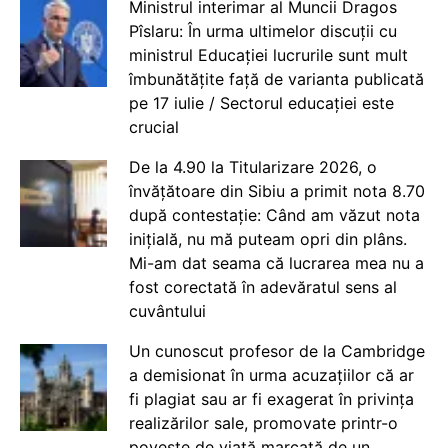
Ministrul interimar al Muncii Dragos
Pîslaru: În urma ultimelor discuții cu
ministrul Educației lucrurile sunt mult
îmbunătățite față de varianta publicată
pe 17 iulie / Sectorul educației este
crucial
De la 4.90 la Titularizare 2026, o
învățătoare din Sibiu a primit nota 8.70
după contestație: Când am văzut nota
inițială, nu mă puteam opri din plâns.
Mi-am dat seama că lucrarea mea nu a
fost corectată în adevăratul sens al
cuvântului
Un cunoscut profesor de la Cambridge
a demisionat în urma acuzațiilor că ar
fi plagiat sau ar fi exagerat în privința
realizărilor sale, promovate printr-o
poveste de viață marcată de un