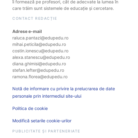
îi formează pe profesori, cât de adecvate la lumea în
care trăim sunt sistemele de educație și cercetare.
CONTACT REDACȚIE
Adrese e-mail
raluca.pantazi@edupedu.ro
mihai.peticila@edupedu.ro
costin.ionescu@edupedu.ro
alexa.stanescu@edupedu.ro
diana.ghimisi@edupedu.ro
stefan.lefter@edupedu.ro
ramona.florea@edupedu.ro
Notă de informare cu privire la prelucrarea de date
personale prin intermediul site-ului
Politica de cookie
Modifică setarile cookie-urilor
PUBLICITATE ȘI PARTENERIATE