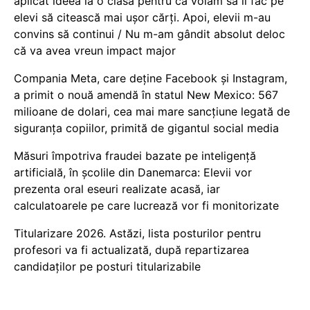
aplicat ideea la o clasă pentru că voiam să îi fac pe
elevi să citească mai ușor cărți. Apoi, elevii m-au
convins să continui / Nu m-am gândit absolut deloc
că va avea vreun impact major
Compania Meta, care deține Facebook și Instagram,
a primit o nouă amendă în statul New Mexico: 567
milioane de dolari, cea mai mare sancțiune legată de
siguranța copiilor, primită de gigantul social media
Măsuri împotriva fraudei bazate pe inteligență
artificială, în școlile din Danemarca: Elevii vor
prezenta oral eseuri realizate acasă, iar
calculatoarele pe care lucrează vor fi monitorizate
Titularizare 2026. Astăzi, lista posturilor pentru
profesori va fi actualizată, după repartizarea
candidaților pe posturi titularizabile