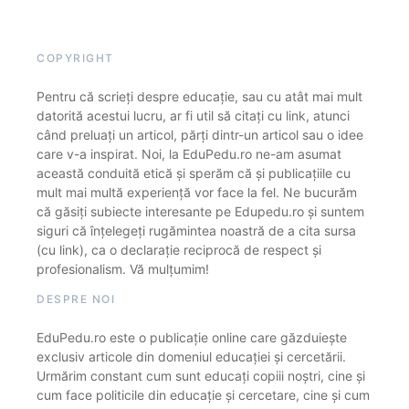
COPYRIGHT
Pentru că scrieți despre educație, sau cu atât mai mult
datorită acestui lucru, ar fi util să citați cu link, atunci
când preluați un articol, părți dintr-un articol sau o idee
care v-a inspirat. Noi, la EduPedu.ro ne-am asumat
această conduită etică și sperăm că și publicațiile cu
mult mai multă experiență vor face la fel. Ne bucurăm
că găsiți subiecte interesante pe Edupedu.ro și suntem
siguri că înțelegeți rugămintea noastră de a cita sursa
(cu link), ca o declarație reciprocă de respect și
profesionalism. Vă mulțumim!
DESPRE NOI
EduPedu.ro este o publicație online care găzduiește
exclusiv articole din domeniul educației și cercetării.
Urmărim constant cum sunt educați copiii noștri, cine și
cum face politicile din educație și cercetare, cine și cum