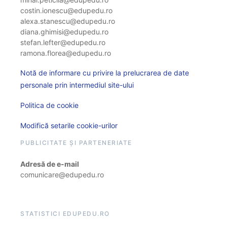
costin.ionescu@edupedu.ro
alexa.stanescu@edupedu.ro
diana.ghimisi@edupedu.ro
stefan.lefter@edupedu.ro
ramona.florea@edupedu.ro
Notă de informare cu privire la prelucrarea de date
personale prin intermediul site-ului
Politica de cookie
Modifică setarile cookie-urilor
PUBLICITATE ȘI PARTENERIATE
Adresă de e-mail
comunicare@edupedu.ro
STATISTICI EDUPEDU.RO