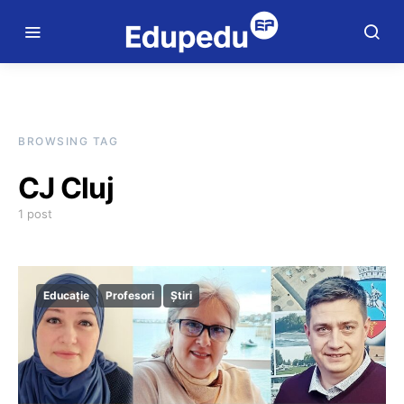
BROWSING TAG
CJ Cluj
1 post
Educație
Profesori
Știri