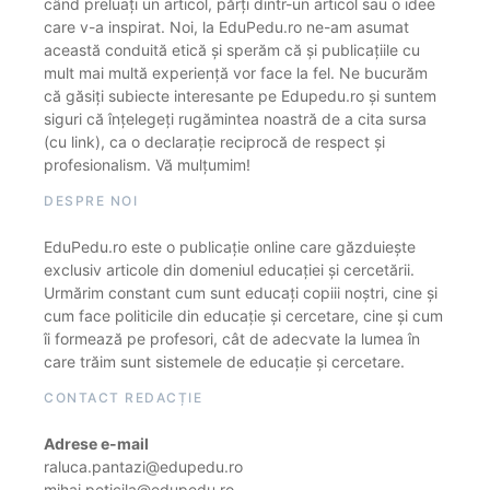
când preluați un articol, părți dintr-un articol sau o idee
care v-a inspirat. Noi, la EduPedu.ro ne-am asumat
această conduită etică și sperăm că și publicațiile cu
mult mai multă experiență vor face la fel. Ne bucurăm
că găsiți subiecte interesante pe Edupedu.ro și suntem
siguri că înțelegeți rugămintea noastră de a cita sursa
(cu link), ca o declarație reciprocă de respect și
profesionalism. Vă mulțumim!
DESPRE NOI
EduPedu.ro este o publicație online care găzduiește
exclusiv articole din domeniul educației și cercetării.
Urmărim constant cum sunt educați copiii noștri, cine și
cum face politicile din educație și cercetare, cine și cum
îi formează pe profesori, cât de adecvate la lumea în
care trăim sunt sistemele de educație și cercetare.
CONTACT REDACȚIE
Adrese e-mail
raluca.pantazi@edupedu.ro
mihai.peticila@edupedu.ro