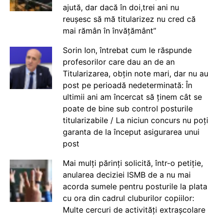
ajută, dar dacă în doi,trei ani nu
reușesc să mă titularizez nu cred că
mai rămân în învățământ”
Sorin Ion, întrebat cum le răspunde
profesorilor care dau an de an
Titularizarea, obțin note mari, dar nu au
post pe perioadă nedeterminată: În
ultimii ani am încercat să ținem cât se
poate de bine sub control posturile
titularizabile / La niciun concurs nu poți
garanta de la început asigurarea unui
post
Mai mulți părinți solicită, într-o petiție,
anularea deciziei ISMB de a nu mai
acorda sumele pentru posturile la plata
cu ora din cadrul cluburilor copiilor:
Multe cercuri de activități extrașcolare