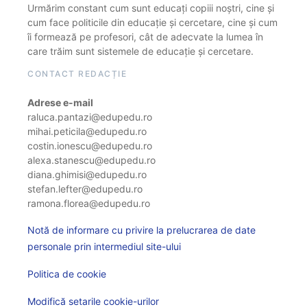
Urmărim constant cum sunt educați copiii noștri, cine și
cum face politicile din educație și cercetare, cine și cum
îi formează pe profesori, cât de adecvate la lumea în
care trăim sunt sistemele de educație și cercetare.
CONTACT REDACȚIE
Adrese e-mail
raluca.pantazi@edupedu.ro
mihai.peticila@edupedu.ro
costin.ionescu@edupedu.ro
alexa.stanescu@edupedu.ro
diana.ghimisi@edupedu.ro
stefan.lefter@edupedu.ro
ramona.florea@edupedu.ro
Notă de informare cu privire la prelucrarea de date
personale prin intermediul site-ului
Politica de cookie
Modifică setarile cookie-urilor