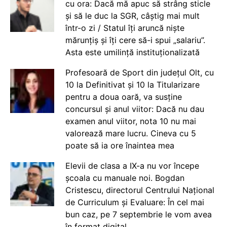
cu ora: Dacă mă apuc să strâng sticle
și să le duc la SGR, câștig mai mult
într-o zi / Statul îți aruncă niște
mărunțiș și îți cere să-i spui „salariu”.
Asta este umilință instituționalizată
Profesoară de Sport din județul Olt, cu
10 la Definitivat și 10 la Titularizare
pentru a doua oară, va susține
concursul și anul viitor: Dacă nu dau
examen anul viitor, nota 10 nu mai
valorează mare lucru. Cineva cu 5
poate să ia ore înaintea mea
Elevii de clasa a IX-a nu vor începe
școala cu manuale noi. Bogdan
Cristescu, directorul Centrului Național
de Curriculum și Evaluare: În cel mai
bun caz, pe 7 septembrie le vom avea
în format digital