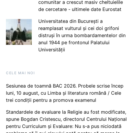
comunitar a crescut masiv cheltuielile
de cercetare - ultimele date Eurostat
Universitatea din București a
reamplasat vulturul și cei doi grifoni
distruși în urma bombardamentelor din
anul 1944 pe frontonul Palatului
Universității
CELE MAI NOI
Sesiunea de toamnă BAC 2026. Probele scrise încep
luni, 10 august, cu Limba și literatura română / Cele
trei condiții pentru a promova examenul
Standardele de evaluare la Religie au fost modificate,
spune Bogdan Cristescu, directorul Centrului Național
pentru Curriculum și Evaluare: Nu s-a pus niciodată