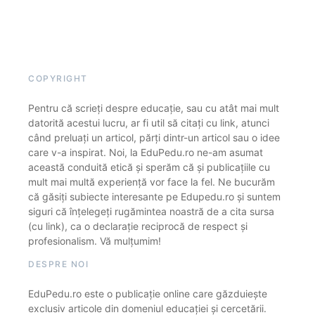
COPYRIGHT
Pentru că scrieți despre educație, sau cu atât mai mult
datorită acestui lucru, ar fi util să citați cu link, atunci
când preluați un articol, părți dintr-un articol sau o idee
care v-a inspirat. Noi, la EduPedu.ro ne-am asumat
această conduită etică și sperăm că și publicațiile cu
mult mai multă experiență vor face la fel. Ne bucurăm
că găsiți subiecte interesante pe Edupedu.ro și suntem
siguri că înțelegeți rugămintea noastră de a cita sursa
(cu link), ca o declarație reciprocă de respect și
profesionalism. Vă mulțumim!
DESPRE NOI
EduPedu.ro este o publicație online care găzduiește
exclusiv articole din domeniul educației și cercetării.