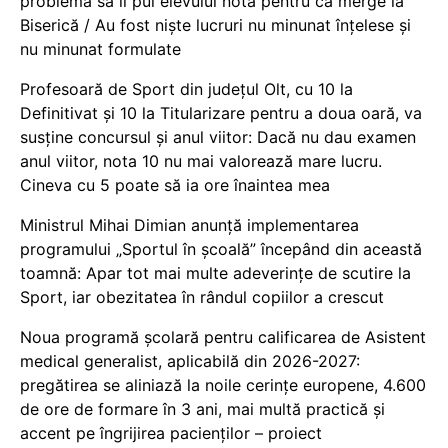
problema să îi pui elevului notă pentru că merge la
Biserică / Au fost niște lucruri nu minunat înțelese și
nu minunat formulate
Profesoară de Sport din județul Olt, cu 10 la
Definitivat și 10 la Titularizare pentru a doua oară, va
susține concursul și anul viitor: Dacă nu dau examen
anul viitor, nota 10 nu mai valorează mare lucru.
Cineva cu 5 poate să ia ore înaintea mea
Ministrul Mihai Dimian anunță implementarea
programului „Sportul în școală” începând din această
toamnă: Apar tot mai multe adeverințe de scutire la
Sport, iar obezitatea în rândul copiilor a crescut
Noua programă școlară pentru calificarea de Asistent
medical generalist, aplicabilă din 2026-2027:
pregătirea se aliniază la noile cerințe europene, 4.600
de ore de formare în 3 ani, mai multă practică și
accent pe îngrijirea pacienților – proiect