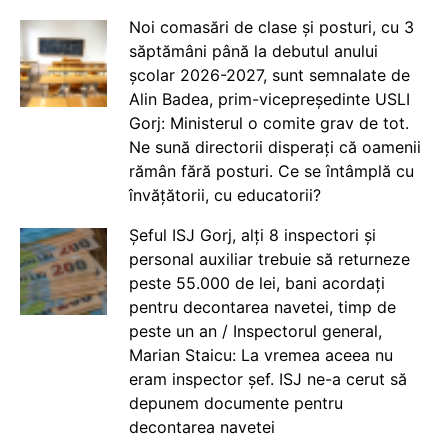
Noi comasări de clase și posturi, cu 3
săptămâni până la debutul anului
școlar 2026-2027, sunt semnalate de
Alin Badea, prim-vicepreședinte USLI
Gorj: Ministerul o comite grav de tot.
Ne sună directorii disperați că oamenii
rămân fără posturi. Ce se întâmplă cu
învățătorii, cu educatorii?
Șeful ISJ Gorj, alți 8 inspectori și
personal auxiliar trebuie să returneze
peste 55.000 de lei, bani acordați
pentru decontarea navetei, timp de
peste un an / Inspectorul general,
Marian Staicu: La vremea aceea nu
eram inspector șef. ISJ ne-a cerut să
depunem documente pentru
decontarea navetei