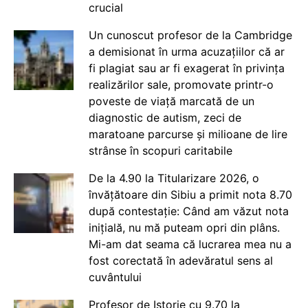
crucial
Un cunoscut profesor de la Cambridge
a demisionat în urma acuzațiilor că ar
fi plagiat sau ar fi exagerat în privința
realizărilor sale, promovate printr-o
poveste de viață marcată de un
diagnostic de autism, zeci de
maratoane parcurse și milioane de lire
strânse în scopuri caritabile
De la 4.90 la Titularizare 2026, o
învățătoare din Sibiu a primit nota 8.70
după contestație: Când am văzut nota
inițială, nu mă puteam opri din plâns.
Mi-am dat seama că lucrarea mea nu a
fost corectată în adevăratul sens al
cuvântului
Profesor de Istorie cu 9.70 la