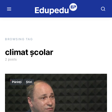
BROWSING TAG
climat școlar
2 posts
Părinți
Știri