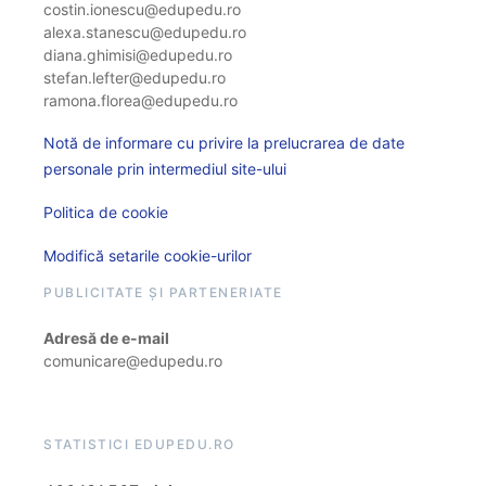
costin.ionescu@edupedu.ro
alexa.stanescu@edupedu.ro
diana.ghimisi@edupedu.ro
stefan.lefter@edupedu.ro
ramona.florea@edupedu.ro
Notă de informare cu privire la prelucrarea de date
personale prin intermediul site-ului
Politica de cookie
Modifică setarile cookie-urilor
PUBLICITATE ȘI PARTENERIATE
Adresă de e-mail
comunicare@edupedu.ro
STATISTICI EDUPEDU.RO