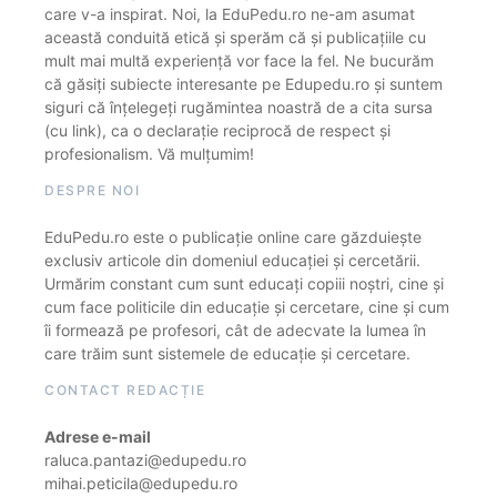
care v-a inspirat. Noi, la EduPedu.ro ne-am asumat
această conduită etică și sperăm că și publicațiile cu
mult mai multă experiență vor face la fel. Ne bucurăm
că găsiți subiecte interesante pe Edupedu.ro și suntem
siguri că înțelegeți rugămintea noastră de a cita sursa
(cu link), ca o declarație reciprocă de respect și
profesionalism. Vă mulțumim!
DESPRE NOI
EduPedu.ro este o publicație online care găzduiește
exclusiv articole din domeniul educației și cercetării.
Urmărim constant cum sunt educați copiii noștri, cine și
cum face politicile din educație și cercetare, cine și cum
îi formează pe profesori, cât de adecvate la lumea în
care trăim sunt sistemele de educație și cercetare.
CONTACT REDACȚIE
Adrese e-mail
raluca.pantazi@edupedu.ro
mihai.peticila@edupedu.ro