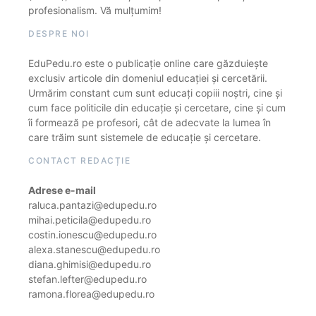
profesionalism. Vă mulțumim!
DESPRE NOI
EduPedu.ro este o publicație online care găzduiește
exclusiv articole din domeniul educației și cercetării.
Urmărim constant cum sunt educați copiii noștri, cine și
cum face politicile din educație și cercetare, cine și cum
îi formează pe profesori, cât de adecvate la lumea în
care trăim sunt sistemele de educație și cercetare.
CONTACT REDACȚIE
Adrese e-mail
raluca.pantazi@edupedu.ro
mihai.peticila@edupedu.ro
costin.ionescu@edupedu.ro
alexa.stanescu@edupedu.ro
diana.ghimisi@edupedu.ro
stefan.lefter@edupedu.ro
ramona.florea@edupedu.ro