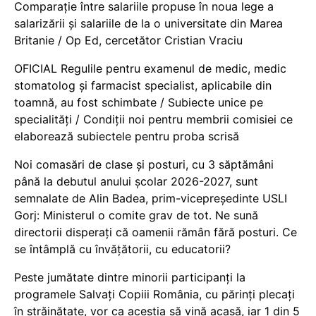
Comparație între salariile propuse în noua lege a
salarizării și salariile de la o universitate din Marea
Britanie / Op Ed, cercetător Cristian Vraciu
OFICIAL Regulile pentru examenul de medic, medic
stomatolog și farmacist specialist, aplicabile din
toamnă, au fost schimbate / Subiecte unice pe
specialități / Condiții noi pentru membrii comisiei ce
elaborează subiectele pentru proba scrisă
Noi comasări de clase și posturi, cu 3 săptămâni
până la debutul anului școlar 2026-2027, sunt
semnalate de Alin Badea, prim-vicepreședinte USLI
Gorj: Ministerul o comite grav de tot. Ne sună
directorii disperați că oamenii rămân fără posturi. Ce
se întâmplă cu învățătorii, cu educatorii?
Peste jumătate dintre minorii participanți la
programele Salvați Copiii România, cu părinți plecați
în străinătate, vor ca aceștia să vină acasă, iar 1 din 5