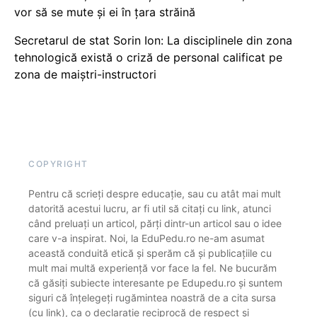
vor să se mute și ei în țara străină
Secretarul de stat Sorin Ion: La disciplinele din zona
tehnologică există o criză de personal calificat pe
zona de maiștri-instructori
COPYRIGHT
Pentru că scrieți despre educație, sau cu atât mai mult
datorită acestui lucru, ar fi util să citați cu link, atunci
când preluați un articol, părți dintr-un articol sau o idee
care v-a inspirat. Noi, la EduPedu.ro ne-am asumat
această conduită etică și sperăm că și publicațiile cu
mult mai multă experiență vor face la fel. Ne bucurăm
că găsiți subiecte interesante pe Edupedu.ro și suntem
siguri că înțelegeți rugămintea noastră de a cita sursa
(cu link), ca o declarație reciprocă de respect și