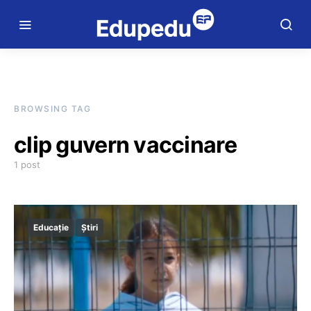
BROWSING TAG
clip guvern vaccinare
1 post
Educație
Știri