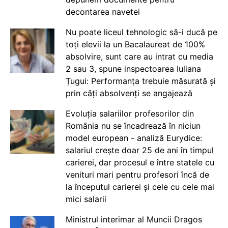
decontarea navetei
Nu poate liceul tehnologic să-i ducă pe
toți elevii la un Bacalaureat de 100%
absolvire, sunt care au intrat cu media
2 sau 3, spune inspectoarea Iuliana
Țugui: Performanța trebuie măsurată și
prin câți absolvenți se angajează
Evoluția salariilor profesorilor din
România nu se încadrează în niciun
model european - analiză Eurydice:
salariul crește doar 25 de ani în timpul
carierei, dar procesul e între statele cu
venituri mari pentru profesori încă de
la începutul carierei și cele cu cele mai
mici salarii
Ministrul interimar al Muncii Dragos