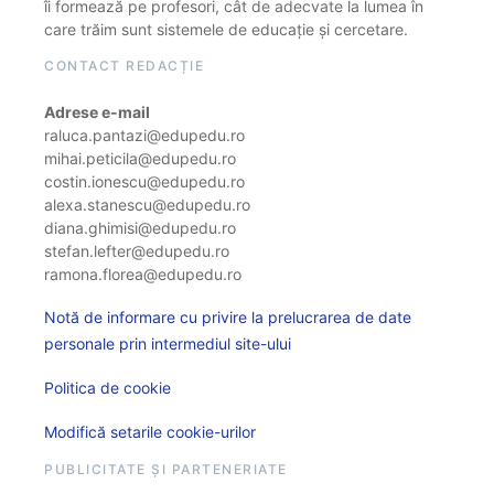
îi formează pe profesori, cât de adecvate la lumea în
care trăim sunt sistemele de educație și cercetare.
CONTACT REDACȚIE
Adrese e-mail
raluca.pantazi@edupedu.ro
mihai.peticila@edupedu.ro
costin.ionescu@edupedu.ro
alexa.stanescu@edupedu.ro
diana.ghimisi@edupedu.ro
stefan.lefter@edupedu.ro
ramona.florea@edupedu.ro
Notă de informare cu privire la prelucrarea de date
personale prin intermediul site-ului
Politica de cookie
Modifică setarile cookie-urilor
PUBLICITATE ȘI PARTENERIATE