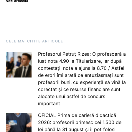
Vezi articolul
CELE MAI CITITE ARTICOLE
Profesorul Petruț Rizea: O profesoară a
luat nota 4.90 la Titularizare, iar după
contestații nota a ajuns la 8.70 / Astfel
de erori îmi arată ce entuziasmați sunt
profesorii buni, cu experiență să vină la
corectat și ce resurse financiare sunt
alocate unui astfel de concurs
important
OFICIAL Prima de carieră didactică
2026: profesorii primesc cei 1.500 de
lei până la 31 august și îi pot folosi