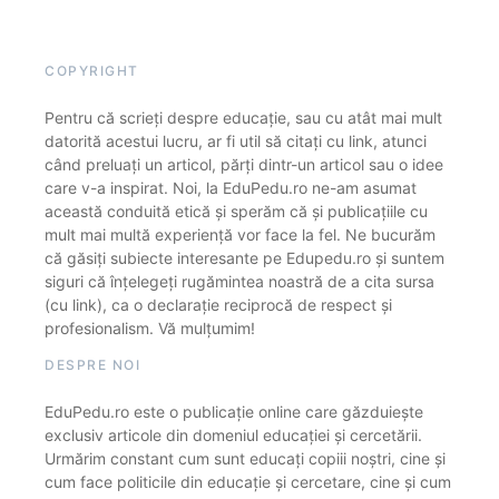
COPYRIGHT
Pentru că scrieți despre educație, sau cu atât mai mult
datorită acestui lucru, ar fi util să citați cu link, atunci
când preluați un articol, părți dintr-un articol sau o idee
care v-a inspirat. Noi, la EduPedu.ro ne-am asumat
această conduită etică și sperăm că și publicațiile cu
mult mai multă experiență vor face la fel. Ne bucurăm
că găsiți subiecte interesante pe Edupedu.ro și suntem
siguri că înțelegeți rugămintea noastră de a cita sursa
(cu link), ca o declarație reciprocă de respect și
profesionalism. Vă mulțumim!
DESPRE NOI
EduPedu.ro este o publicație online care găzduiește
exclusiv articole din domeniul educației și cercetării.
Urmărim constant cum sunt educați copiii noștri, cine și
cum face politicile din educație și cercetare, cine și cum