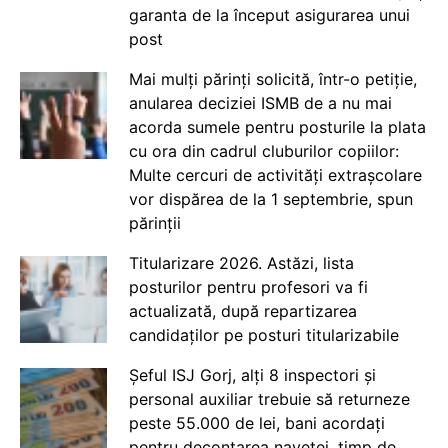
garanta de la început asigurarea unui
post
Mai mulți părinți solicită, într-o petiție,
anularea deciziei ISMB de a nu mai
acorda sumele pentru posturile la plata
cu ora din cadrul cluburilor copiilor:
Multe cercuri de activități extrașcolare
vor dispărea de la 1 septembrie, spun
părinții
Titularizare 2026. Astăzi, lista
posturilor pentru profesori va fi
actualizată, după repartizarea
candidaților pe posturi titularizabile
Șeful ISJ Gorj, alți 8 inspectori și
personal auxiliar trebuie să returneze
peste 55.000 de lei, bani acordați
pentru decontarea navetei, timp de