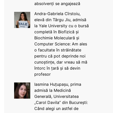
absolvenți se angajează
Andra-Gabriela Cîrstoiu,
elevă din Târgu Jiu, admisă
la Yale University cu o bursă
completă în Biofizică și
Biochimie Moleculară și
Computer Science: Am ales
o facultate în străinătate
pentru că pot deprinde noi
cunoștințe, dar vreau să mă
întorc în țară și să devin
profesor
Iasmina Huțupașu, prima
admisă la Medicină
Generală, Universitatea
„Carol Davila” din București:
Când alegi un astfel de