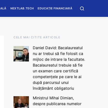
OALĂ
NEXTLAB.TECH
EDUCAȚIE FINANCIARĂ
CELE MAI CITITE ARTICOLE
Daniel David: Bacalaureatul
nu ar trebui să fie folosit ca
mijloc de intrare la facultate.
Bacalaureatul trebuie să fie
un examen care certifică
competențele pe care le ai
după parcursul unui
învățământ obligatoriu
Ministrul Mihai Dimian,
despre publicarea numelor