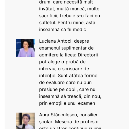
drum, care necesită mult
învățat, multă muncă, multe
sacrificii, trebuie s-o faci cu
sufletul. Pentru mine, asta
înseamnă să fii medic
Luciana Antoci, despre
examenul suplimentar de
admitere la liceu: Directorii
pot alege o probă de
interviu, o scrisoare de
intenție. Sunt atâtea forme
de evaluare care nu pun
presiune pe copii, care nu
înseamnă să treacă, din nou,
prin emoțiile unui examen
Aura Stănculescu, consilier
școlar: Meseria de profesor
este un stres continuu și unii