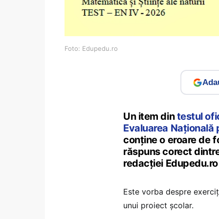
Foto: Edupedu.ro
Adau
Un item din
testul ofi
Evaluarea Națională 
conține o eroare de f
răspuns corect dintre
redacției Edupedu.ro d
Este vorba despre exerciți
unui proiect școlar.