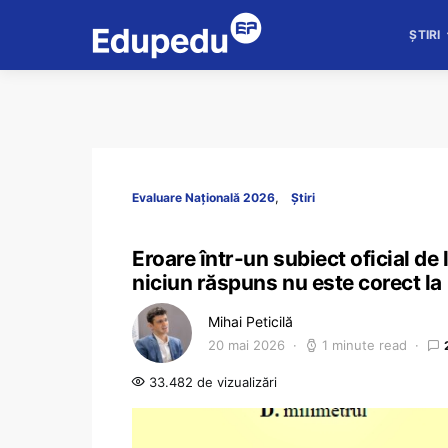
ȘTIRI
Evaluare Națională 2026
Știri
Eroare într-un subiect oficial de
niciun răspuns nu este corect l
Mihai Peticilă
20 mai 2026
1 minute read
33.482 de vizualizări