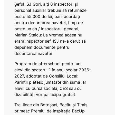
Șeful ISJ Gorj, alți 8 inspectori și
personal auxiliar trebuie să returneze
peste 55.000 de lei, bani acordați
pentru decontarea navetei, timp de
peste un an / Inspectorul general,
Marian Staicu: La vremea aceea nu
eram inspector șef. ISJ ne-a cerut să
depunem documente pentru
decontarea navetei
Program de afterschool pentru unii
elevi din sectorul 1 în anul școlar 2026-
2027, adoptat de Consiliul Local:
Părinții plătesc jumătate din sumă iar
elevii cu bursă socială, CES sau cu
dizabilităţi vor participa gratuit
Trei licee din Botoșani, Bacău și Timiș
primesc Premiul de inspirație BacUp