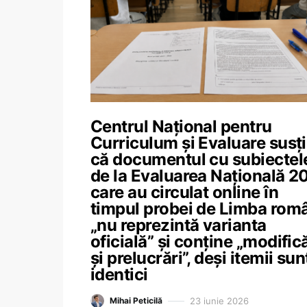
Centrul Național pentru
Curriculum și Evaluare susț
că documentul cu subiectel
de la Evaluarea Națională 2
care au circulat online în
timpul probei de Limba rom
„nu reprezintă varianta
oficială” și conține „modifică
și prelucrări”, deși itemii sun
identici
23 iunie 2026
Mihai Peticilă