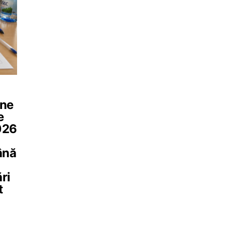
ine
e
026
ână
ri
t