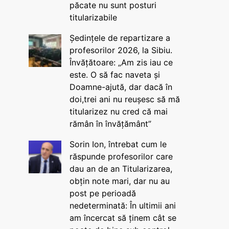
păcate nu sunt posturi
titularizabile
Ședințele de repartizare a
profesorilor 2026, la Sibiu.
Învățătoare: „Am zis iau ce
este. O să fac naveta și
Doamne-ajută, dar dacă în
doi,trei ani nu reușesc să mă
titularizez nu cred că mai
rămân în învățământ”
Sorin Ion, întrebat cum le
răspunde profesorilor care
dau an de an Titularizarea,
obțin note mari, dar nu au
post pe perioadă
nedeterminată: În ultimii ani
am încercat să ținem cât se