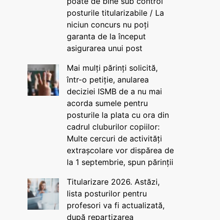
poate de bine sub control
posturile titularizabile / La
niciun concurs nu poți
garanta de la început
asigurarea unui post
Mai mulți părinți solicită,
într-o petiție, anularea
deciziei ISMB de a nu mai
acorda sumele pentru
posturile la plata cu ora din
cadrul cluburilor copiilor:
Multe cercuri de activități
extrașcolare vor dispărea de
la 1 septembrie, spun părinții
Titularizare 2026. Astăzi,
lista posturilor pentru
profesori va fi actualizată,
după repartizarea