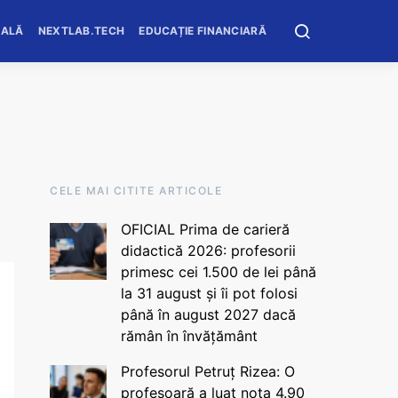
OALĂ
NEXTLAB.TECH
EDUCAȚIE FINANCIARĂ
CELE MAI CITITE ARTICOLE
OFICIAL Prima de carieră
didactică 2026: profesorii
primesc cei 1.500 de lei până
la 31 august și îi pot folosi
până în august 2027 dacă
rămân în învățământ
Profesorul Petruț Rizea: O
profesoară a luat nota 4.90