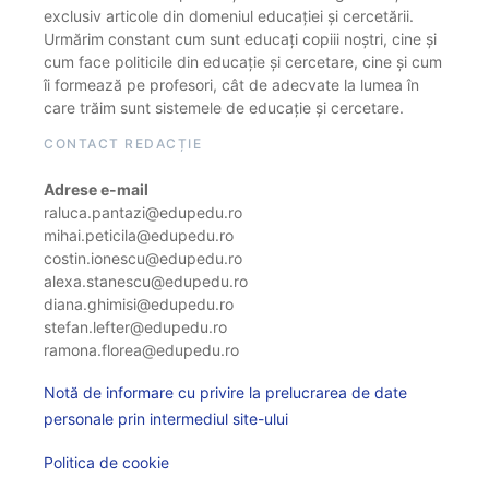
exclusiv articole din domeniul educației și cercetării.
Urmărim constant cum sunt educați copiii noștri, cine și
cum face politicile din educație și cercetare, cine și cum
îi formează pe profesori, cât de adecvate la lumea în
care trăim sunt sistemele de educație și cercetare.
CONTACT REDACȚIE
Adrese e-mail
raluca.pantazi@edupedu.ro
mihai.peticila@edupedu.ro
costin.ionescu@edupedu.ro
alexa.stanescu@edupedu.ro
diana.ghimisi@edupedu.ro
stefan.lefter@edupedu.ro
ramona.florea@edupedu.ro
Notă de informare cu privire la prelucrarea de date
personale prin intermediul site-ului
Politica de cookie