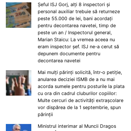
Șeful ISJ Gorj, alți 8 inspectori și
personal auxiliar trebuie să returneze
peste 55.000 de lei, bani acordați
pentru decontarea navetei, timp de
peste un an / Inspectorul general,
Marian Staicu: La vremea aceea nu
eram inspector șef. ISJ ne-a cerut să
depunem documente pentru
decontarea navetei
Mai mulți părinți solicită, într-o petiție,
anularea deciziei ISMB de a nu mai
acorda sumele pentru posturile la plata
cu ora din cadrul cluburilor copiilor:
Multe cercuri de activități extrașcolare
vor dispărea de la 1 septembrie, spun
părinții
Ministrul interimar al Muncii Dragos