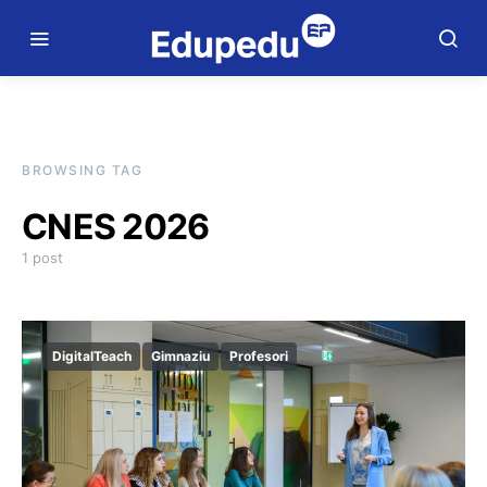
BROWSING TAG
CNES 2026
1 post
DigitalTeach
Gimnaziu
Profesori