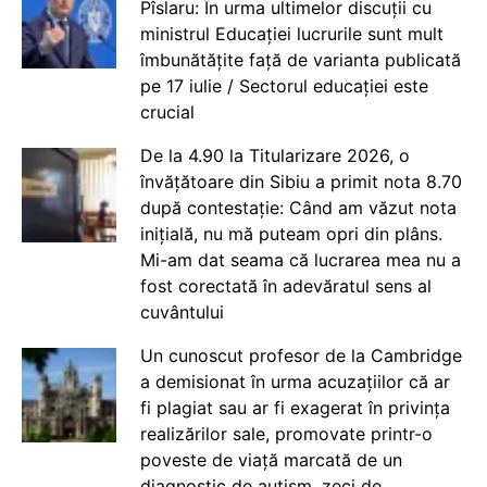
Pîslaru: În urma ultimelor discuții cu
ministrul Educației lucrurile sunt mult
îmbunătățite față de varianta publicată
pe 17 iulie / Sectorul educației este
crucial
De la 4.90 la Titularizare 2026, o
învățătoare din Sibiu a primit nota 8.70
după contestație: Când am văzut nota
inițială, nu mă puteam opri din plâns.
Mi-am dat seama că lucrarea mea nu a
fost corectată în adevăratul sens al
cuvântului
Un cunoscut profesor de la Cambridge
a demisionat în urma acuzațiilor că ar
fi plagiat sau ar fi exagerat în privința
realizărilor sale, promovate printr-o
poveste de viață marcată de un
diagnostic de autism, zeci de