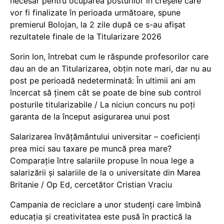
necesar pentru ocuparea posturilor în creșele care
vor fi finalizate în perioada următoare, spune
premierul Bolojan, la 2 zile după ce s-au afișat
rezultatele finale de la Titularizare 2026
Sorin Ion, întrebat cum le răspunde profesorilor care
dau an de an Titularizarea, obțin note mari, dar nu au
post pe perioadă nedeterminată: În ultimii ani am
încercat să ținem cât se poate de bine sub control
posturile titularizabile / La niciun concurs nu poți
garanta de la început asigurarea unui post
Salarizarea învățământului universitar – coeficienți
prea mici sau taxare pe muncă prea mare?
Comparație între salariile propuse în noua lege a
salarizării și salariile de la o universitate din Marea
Britanie / Op Ed, cercetător Cristian Vraciu
Campania de reciclare a unor studenți care îmbină
educația și creativitatea este pusă în practică la