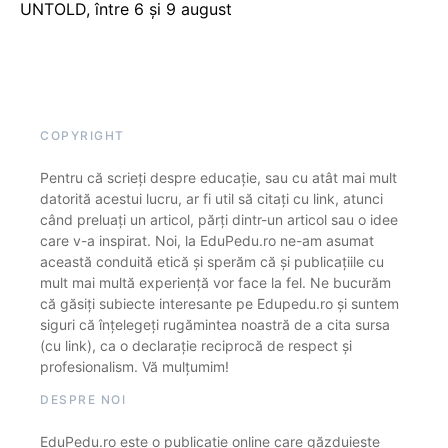
UNTOLD, între 6 și 9 august
COPYRIGHT
Pentru că scrieți despre educație, sau cu atât mai mult
datorită acestui lucru, ar fi util să citați cu link, atunci
când preluați un articol, părți dintr-un articol sau o idee
care v-a inspirat. Noi, la EduPedu.ro ne-am asumat
această conduită etică și sperăm că și publicațiile cu
mult mai multă experiență vor face la fel. Ne bucurăm
că găsiți subiecte interesante pe Edupedu.ro și suntem
siguri că înțelegeți rugămintea noastră de a cita sursa
(cu link), ca o declarație reciprocă de respect și
profesionalism. Vă mulțumim!
DESPRE NOI
EduPedu.ro este o publicație online care găzduiește