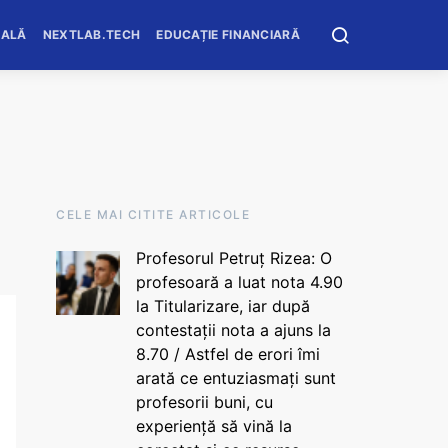
OALĂ
NEXTLAB.TECH
EDUCAȚIE FINANCIARĂ
CELE MAI CITITE ARTICOLE
Profesorul Petruț Rizea: O
profesoară a luat nota 4.90
la Titularizare, iar după
contestații nota a ajuns la
8.70 / Astfel de erori îmi
arată ce entuziasmați sunt
profesorii buni, cu
experiență să vină la