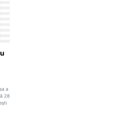
cu
sa a
că 28
ești