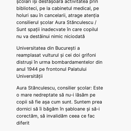
școlari își desfășoară activitatea prin
biblioteci, pe la cabinetul medical, pe
holuri sau în cancelarii, atrage atenția
consilierul școlar Aura Stănculescu /
Sunt spații inadecvate în care copilul
nu va destăinui nimic niciodată
Universitatea din București a
reamplasat vulturul și cei doi grifoni
distruși în urma bombardamentelor din
anul 1944 pe frontonul Palatului
Universității
Aura Stănculescu, consilier școlar: Este
o mare nedreptate să nu-i lăsăm pe
copii să fie așa cum sunt. Suntem prea
dornici să îi băgăm în șabloane și să-i
corectăm, să invalidăm ceea ce fac
diferit