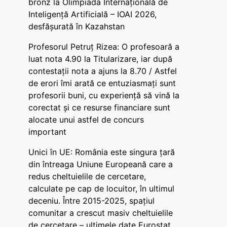
bronz la Olimpiada Internațională de
Inteligență Artificială – IOAI 2026,
desfășurată în Kazahstan
Profesorul Petruț Rizea: O profesoară a
luat nota 4.90 la Titularizare, iar după
contestații nota a ajuns la 8.70 / Astfel
de erori îmi arată ce entuziasmați sunt
profesorii buni, cu experiență să vină la
corectat și ce resurse financiare sunt
alocate unui astfel de concurs
important
Unici în UE: România este singura țară
din întreaga Uniune Europeană care a
redus cheltuielile de cercetare,
calculate pe cap de locuitor, în ultimul
deceniu. Între 2015-2025, spațiul
comunitar a crescut masiv cheltuielile
de cercetare – ultimele date Eurostat