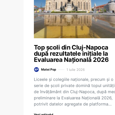
Top școli din Cluj-Napoca
după rezultatele inițiale la
Evaluarea Națională 2026
1 iulie 2026
Matei Pop
Liceele și colegiile naționale, precum și o
serie de școli private domină topul unități
de învățământ din Cluj-Napoca, după med
preliminare la Evaluarea Națională 2026,
potrivit datelor agregate de platforma…
Vezi articolul