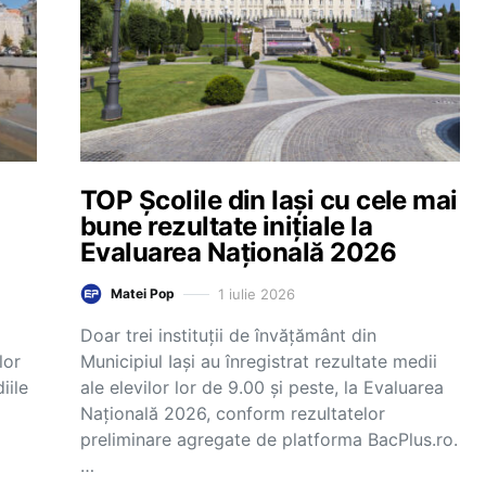
TOP Școlile din Iași cu cele mai
bune rezultate inițiale la
Evaluarea Națională 2026
1 iulie 2026
Matei Pop
Doar trei instituții de învățământ din
lor
Municipiul Iași au înregistrat rezultate medii
iile
ale elevilor lor de 9.00 și peste, la Evaluarea
Națională 2026, conform rezultatelor
preliminare agregate de platforma BacPlus.ro.
…