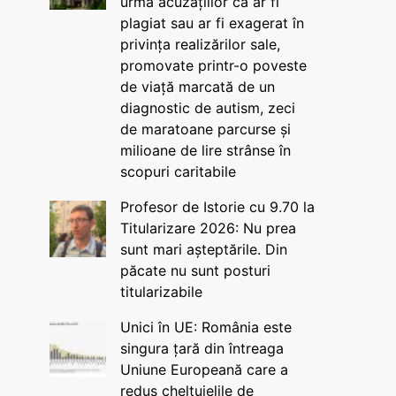
urma acuzațiilor că ar fi
plagiat sau ar fi exagerat în
privința realizărilor sale,
promovate printr-o poveste
de viață marcată de un
diagnostic de autism, zeci
de maratoane parcurse și
milioane de lire strânse în
scopuri caritabile
Profesor de Istorie cu 9.70 la
Titularizare 2026: Nu prea
sunt mari așteptările. Din
păcate nu sunt posturi
titularizabile
Unici în UE: România este
singura țară din întreaga
Uniune Europeană care a
redus cheltuielile de