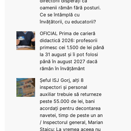
directorii disperați că
oamenii rămân fără posturi.
Ce se întâmplă cu
învățătorii, cu educatorii?
OFICIAL Prima de carieră
didactică 2026: profesorii
primesc cei 1.500 de lei până
la 31 august și îi pot folosi
până în august 2027 dacă
rămân în învățământ
Șeful ISJ Gorj, alți 8
inspectori și personal
auxiliar trebuie să returneze
peste 55.000 de lei, bani
acordați pentru decontarea
navetei, timp de peste un an
/ Inspectorul general, Marian
Staicu: La vremea aceea nu