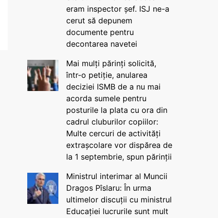
eram inspector șef. ISJ ne-a
cerut să depunem
documente pentru
decontarea navetei
Mai mulți părinți solicită,
într-o petiție, anularea
deciziei ISMB de a nu mai
acorda sumele pentru
posturile la plata cu ora din
cadrul cluburilor copiilor:
Multe cercuri de activități
extrașcolare vor dispărea de
la 1 septembrie, spun părinții
Ministrul interimar al Muncii
Dragos Pîslaru: În urma
ultimelor discuții cu ministrul
Educației lucrurile sunt mult