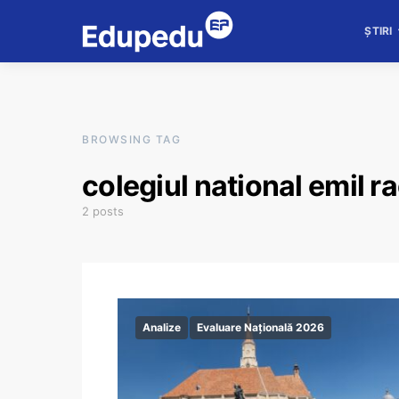
ȘTIRI
BROWSING TAG
colegiul national emil r
2 posts
Analize
Evaluare Națională 2026