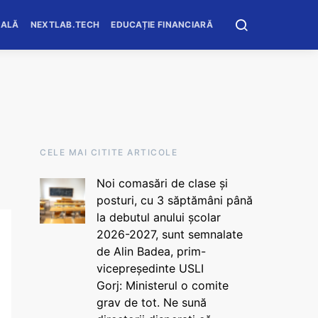
OALĂ
NEXTLAB.TECH
EDUCAȚIE FINANCIARĂ
CELE MAI CITITE ARTICOLE
Noi comasări de clase și
posturi, cu 3 săptămâni până
la debutul anului școlar
2026-2027, sunt semnalate
de Alin Badea, prim-
vicepreședinte USLI
Gorj: Ministerul o comite
grav de tot. Ne sună