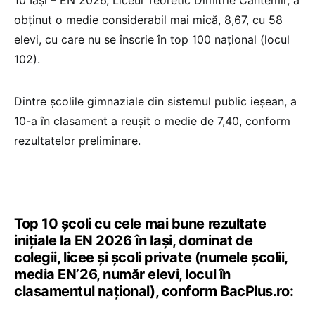
10 Iași – EN 2026, Liceul Teoretic Dimitrie Cantemir, a
obținut o medie considerabil mai mică, 8,67, cu 58
elevi, cu care nu se înscrie în top 100 național (locul
102).
Dintre școlile gimnaziale din sistemul public ieșean, a
10-a în clasament a reușit o medie de 7,40, conform
rezultatelor preliminare.
Top 10 școli cu cele mai bune rezultate
inițiale la EN 2026 în Iași, dominat de
colegii, licee și școli private (numele școlii,
media EN’26, număr elevi, locul în
clasamentul național), conform BacPlus.ro: