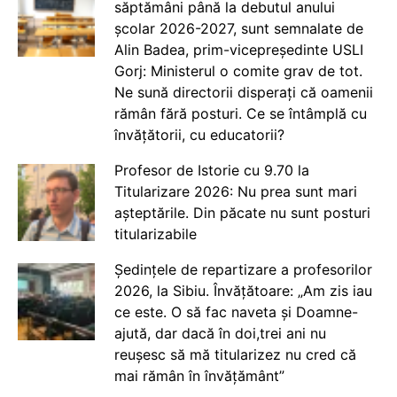
săptămâni până la debutul anului
școlar 2026-2027, sunt semnalate de
Alin Badea, prim-vicepreședinte USLI
Gorj: Ministerul o comite grav de tot.
Ne sună directorii disperați că oamenii
rămân fără posturi. Ce se întâmplă cu
învățătorii, cu educatorii?
Profesor de Istorie cu 9.70 la
Titularizare 2026: Nu prea sunt mari
așteptările. Din păcate nu sunt posturi
titularizabile
Ședințele de repartizare a profesorilor
2026, la Sibiu. Învățătoare: „Am zis iau
ce este. O să fac naveta și Doamne-
ajută, dar dacă în doi,trei ani nu
reușesc să mă titularizez nu cred că
mai rămân în învățământ”