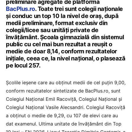
preliminare agregate de platforma
BacPlus.ro
. Toate trei sunt colegii naționale
și conduc un top 10 la nivel de oraș, după
medii preliminare, format exclusiv din
colegii/licee sau unități private de
învățământ. Școala gimnazială din sistemul
public cu cel mai bun rezultat a reușit o
medie de doar 8,14, conform rezultatelor
inițiale, ceea ce, la nivel național, o plasează
pe locul 257.
Școlile ieșene care au obținut medii de cel puțin 9,00,
conform rezultatelor sintetizate de BacPlus.ro, sunt
Colegiul Național Emil Racoviță, Colegiul Național și
Colegiul Național Vasile Alecsandri. Colegiul Racoviță
a obținut o medie de 9,29, cu 107 de elevi care au
dat examenul. Ultima unitate de învățământ din Top