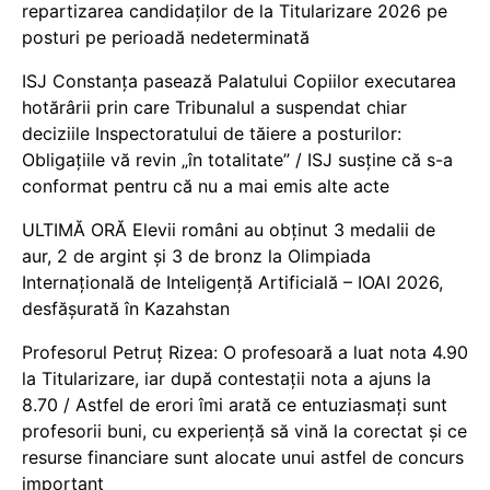
repartizarea candidaților de la Titularizare 2026 pe
posturi pe perioadă nedeterminată
ISJ Constanța pasează Palatului Copiilor executarea
hotărârii prin care Tribunalul a suspendat chiar
deciziile Inspectoratului de tăiere a posturilor:
Obligațiile vă revin „în totalitate” / ISJ susține că s-a
conformat pentru că nu a mai emis alte acte
ULTIMĂ ORĂ Elevii români au obținut 3 medalii de
aur, 2 de argint și 3 de bronz la Olimpiada
Internațională de Inteligență Artificială – IOAI 2026,
desfășurată în Kazahstan
Profesorul Petruț Rizea: O profesoară a luat nota 4.90
la Titularizare, iar după contestații nota a ajuns la
8.70 / Astfel de erori îmi arată ce entuziasmați sunt
profesorii buni, cu experiență să vină la corectat și ce
resurse financiare sunt alocate unui astfel de concurs
important