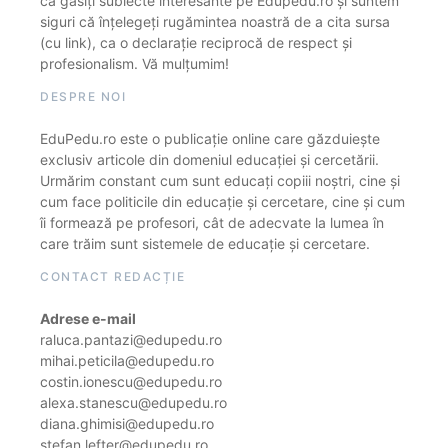
că găsiți subiecte interesante pe Edupedu.ro și suntem
siguri că înțelegeți rugămintea noastră de a cita sursa
(cu link), ca o declarație reciprocă de respect și
profesionalism. Vă mulțumim!
DESPRE NOI
EduPedu.ro este o publicație online care găzduiește
exclusiv articole din domeniul educației și cercetării.
Urmărim constant cum sunt educați copiii noștri, cine și
cum face politicile din educație și cercetare, cine și cum
îi formează pe profesori, cât de adecvate la lumea în
care trăim sunt sistemele de educație și cercetare.
CONTACT REDACȚIE
Adrese e-mail
raluca.pantazi@edupedu.ro
mihai.peticila@edupedu.ro
costin.ionescu@edupedu.ro
alexa.stanescu@edupedu.ro
diana.ghimisi@edupedu.ro
stefan.lefter@edupedu.ro