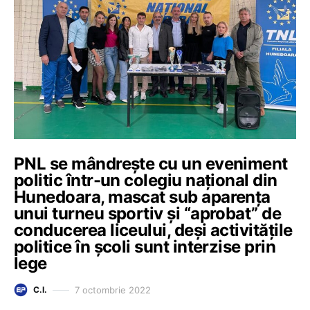
PNL se mândrește cu un eveniment
politic într-un colegiu național din
Hunedoara, mascat sub aparența
unui turneu sportiv și “aprobat” de
conducerea liceului, deși activitățile
politice în școli sunt interzise prin
lege
7 octombrie 2022
C.I.