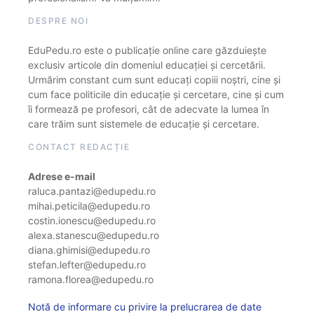
DESPRE NOI
EduPedu.ro este o publicație online care găzduiește
exclusiv articole din domeniul educației și cercetării.
Urmărim constant cum sunt educați copiii noștri, cine și
cum face politicile din educație și cercetare, cine și cum
îi formează pe profesori, cât de adecvate la lumea în
care trăim sunt sistemele de educație și cercetare.
CONTACT REDACȚIE
Adrese e-mail
raluca.pantazi@edupedu.ro
mihai.peticila@edupedu.ro
costin.ionescu@edupedu.ro
alexa.stanescu@edupedu.ro
diana.ghimisi@edupedu.ro
stefan.lefter@edupedu.ro
ramona.florea@edupedu.ro
Notă de informare cu privire la prelucrarea de date