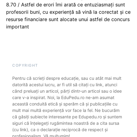
8.70 / Astfel de erori îmi arată ce entuziasmați sunt
profesorii buni, cu experiență să vină la corectat și ce
resurse financiare sunt alocate unui astfel de concurs
important
COPYRIGHT
Pentru că scrieți despre educație, sau cu atât mai mult
datorită acestui lucru, ar fi util să citați cu link, atunci
când preluați un articol, părți dintr-un articol sau o idee
care v-a inspirat. Noi, la EduPedu.ro ne-am asumat
această conduită etică și sperăm că și publicațiile cu
mult mai multă experiență vor face la fel. Ne bucurăm
că găsiți subiecte interesante pe Edupedu.ro și suntem
siguri că înțelegeți rugămintea noastră de a cita sursa
(cu link), ca o declarație reciprocă de respect și
profesionalism. Vă mulțumim!