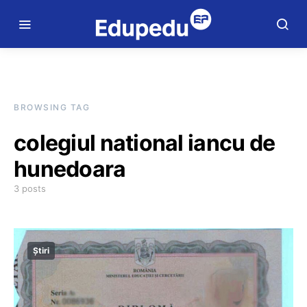
BROWSING TAG
colegiul national iancu de
hunedoara
3 posts
Știri