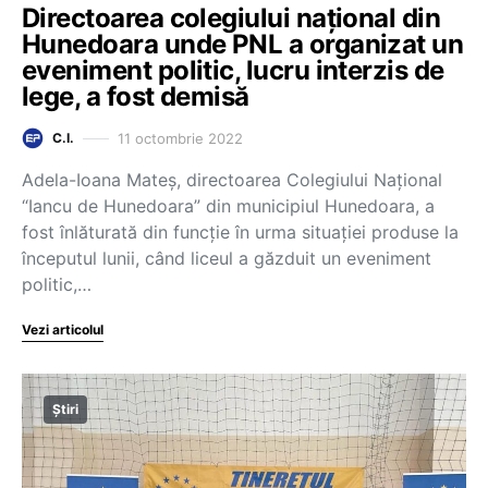
Directoarea colegiului național din
Hunedoara unde PNL a organizat un
eveniment politic, lucru interzis de
lege, a fost demisă
11 octombrie 2022
C.I.
Adela-Ioana Mateș, directoarea Colegiului Național
“Iancu de Hunedoara” din municipiul Hunedoara, a
fost înlăturată din funcție în urma situației produse la
începutul lunii, când liceul a găzduit un eveniment
politic,…
Vezi articolul
Știri