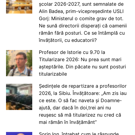
școlar 2026-2027, sunt semnalate de
Alin Badea, prim-vicepreședinte USLI
Gorj: Ministerul o comite grav de tot.
Ne sună directorii disperați că oamenii
rămân fără posturi. Ce se întâmplă cu
învățătorii, cu educatorii?
Profesor de Istorie cu 9.70 la
Titularizare 2026: Nu prea sunt mari
așteptările. Din păcate nu sunt posturi
titularizabile
Ședințele de repartizare a profesorilor
2026, la Sibiu. Învățătoare: „Am zis iau
ce este. O să fac naveta și Doamne-
ajută, dar dacă în doi,trei ani nu
reușesc să mă titularizez nu cred că
mai rămân în învățământ”
Sorin Ion, întrebat cum le răspunde