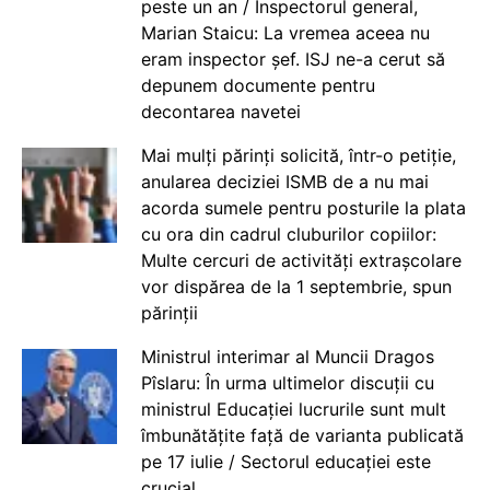
peste un an / Inspectorul general,
Marian Staicu: La vremea aceea nu
eram inspector șef. ISJ ne-a cerut să
depunem documente pentru
decontarea navetei
Mai mulți părinți solicită, într-o petiție,
anularea deciziei ISMB de a nu mai
acorda sumele pentru posturile la plata
cu ora din cadrul cluburilor copiilor:
Multe cercuri de activități extrașcolare
vor dispărea de la 1 septembrie, spun
părinții
Ministrul interimar al Muncii Dragos
Pîslaru: În urma ultimelor discuții cu
ministrul Educației lucrurile sunt mult
îmbunătățite față de varianta publicată
pe 17 iulie / Sectorul educației este
crucial