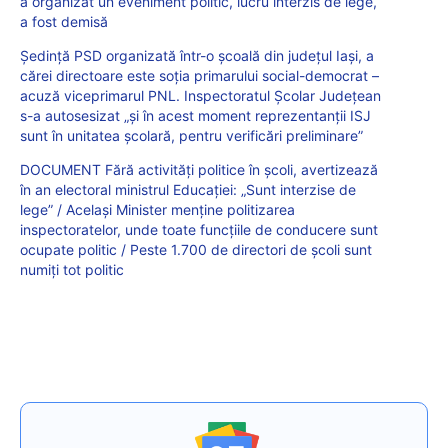
a organizat un eveniment politic, lucru interzis de lege,
a fost demisă
Ședință PSD organizată într-o școală din județul Iași, a
cărei directoare este soția primarului social-democrat –
acuză viceprimarul PNL. Inspectoratul Școlar Județean
s-a autosesizat „și în acest moment reprezentanții ISJ
sunt în unitatea școlară, pentru verificări preliminare”
DOCUMENT Fără activități politice în școli, avertizează
în an electoral ministrul Educației: „Sunt interzise de
lege” / Același Minister menține politizarea
inspectoratelor, unde toate funcțiile de conducere sunt
ocupate politic / Peste 1.700 de directori de școli sunt
numiți tot politic