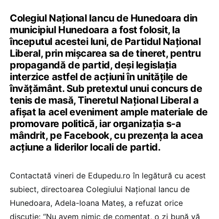
Colegiul Național Iancu de Hunedoara din
municipiul Hunedoara a fost folosit, la
începutul acestei luni, de Partidul Național
Liberal, prin mișcarea sa de tineret, pentru
propagandă de partid, deși legislația
interzice astfel de acțiuni în unitățile de
învățământ. Sub pretextul unui concurs de
tenis de masă, Tineretul Național Liberal a
afișat la acel eveniment ample materiale de
promovare politică, iar organizația s-a
mândrit, pe Facebook, cu prezența la acea
acțiune a liderilor locali de partid.
Contactată vineri de Edupedu.ro în legătură cu acest
subiect, directoarea Colegiului Național Iancu de
Hunedoara, Adela-Ioana Mateș, a refuzat orice
discuție: “Nu avem nimic de comentat, o zi bună vă