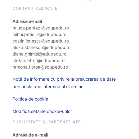
CONTACT REDACȚIE
Adrese e-mail
raluca.pantazi@edupedu.ro
mihai.peticila@edupedu.ro
costin.ionescu@edupedu.ro
alexa.stanescu@edupedu.ro
diana.ghimisi@edupedu.ro
stefan.lefter@edupedu.ro
ramona.florea@edupedu.ro
Notă de informare cu privire la prelucrarea de date
personale prin intermediul site-ului
Politica de cookie
Modifică setarile cookie-urilor
PUBLICITATE ȘI PARTENERIATE
Adresă de e-mail