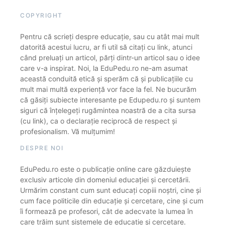
COPYRIGHT
Pentru că scrieți despre educație, sau cu atât mai mult
datorită acestui lucru, ar fi util să citați cu link, atunci
când preluați un articol, părți dintr-un articol sau o idee
care v-a inspirat. Noi, la EduPedu.ro ne-am asumat
această conduită etică și sperăm că și publicațiile cu
mult mai multă experiență vor face la fel. Ne bucurăm
că găsiți subiecte interesante pe Edupedu.ro și suntem
siguri că înțelegeți rugămintea noastră de a cita sursa
(cu link), ca o declarație reciprocă de respect și
profesionalism. Vă mulțumim!
DESPRE NOI
EduPedu.ro este o publicație online care găzduiește
exclusiv articole din domeniul educației și cercetării.
Urmărim constant cum sunt educați copiii noștri, cine și
cum face politicile din educație și cercetare, cine și cum
îi formează pe profesori, cât de adecvate la lumea în
care trăim sunt sistemele de educație și cercetare.