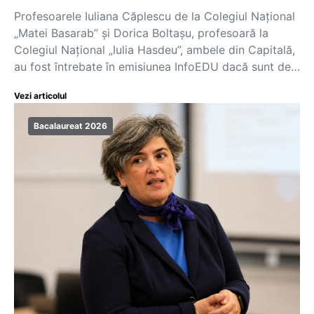
Profesoarele Iuliana Căplescu de la Colegiul Național
„Matei Basarab” și Dorica Boltașu, profesoară la
Colegiul Național „Iulia Hasdeu”, ambele din Capitală,
au fost întrebate în emisiunea InfoEDU dacă sunt de…
Vezi articolul
Bacalaureat 2026