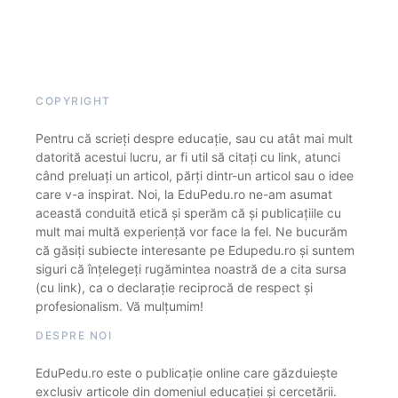
COPYRIGHT
Pentru că scrieți despre educație, sau cu atât mai mult
datorită acestui lucru, ar fi util să citați cu link, atunci
când preluați un articol, părți dintr-un articol sau o idee
care v-a inspirat. Noi, la EduPedu.ro ne-am asumat
această conduită etică și sperăm că și publicațiile cu
mult mai multă experiență vor face la fel. Ne bucurăm
că găsiți subiecte interesante pe Edupedu.ro și suntem
siguri că înțelegeți rugămintea noastră de a cita sursa
(cu link), ca o declarație reciprocă de respect și
profesionalism. Vă mulțumim!
DESPRE NOI
EduPedu.ro este o publicație online care găzduiește
exclusiv articole din domeniul educației și cercetării.