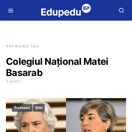
BROWSING TAG
Colegiul Național Matei
Basarab
2 posts
Profesori
Știri