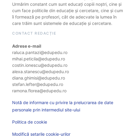
Urmărim constant cum sunt educați copiii noștri, cine și
cum face politicile din educație și cercetare, cine și cum
îi formează pe profesori, cât de adecvate la lumea în
care trăim sunt sistemele de educație și cercetare.
CONTACT REDACȚIE
Adrese e-mail
raluca.pantazi@edupedu.ro
mihai.peticila@edupedu.ro
costin.ionescu@edupedu.ro
alexa.stanescu@edupedu.ro
diana.ghimisi@edupedu.ro
stefan.lefter@edupedu.ro
ramona.florea@edupedu.ro
Notă de informare cu privire la prelucrarea de date
personale prin intermediul site-ului
Politica de cookie
Modifică setarile cookie-urilor