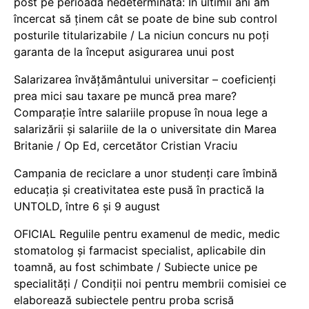
post pe perioadă nedeterminată: În ultimii ani am
încercat să ținem cât se poate de bine sub control
posturile titularizabile / La niciun concurs nu poți
garanta de la început asigurarea unui post
Salarizarea învățământului universitar – coeficienți
prea mici sau taxare pe muncă prea mare?
Comparație între salariile propuse în noua lege a
salarizării și salariile de la o universitate din Marea
Britanie / Op Ed, cercetător Cristian Vraciu
Campania de reciclare a unor studenți care îmbină
educația și creativitatea este pusă în practică la
UNTOLD, între 6 și 9 august
OFICIAL Regulile pentru examenul de medic, medic
stomatolog și farmacist specialist, aplicabile din
toamnă, au fost schimbate / Subiecte unice pe
specialități / Condiții noi pentru membrii comisiei ce
elaborează subiectele pentru proba scrisă