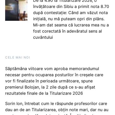
De la 4.90 la Titularizare 2026, o
învățătoare din Sibiu a primit nota 8.70
după contestație: Când am văzut nota
inițială, nu mă puteam opri din plâns.
Mi-am dat seama că lucrarea mea nu a
fost corectată în adevăratul sens al
cuvântului
CELE MAI NOI
Săptămâna viitoare vom aproba memorandumul
necesar pentru ocuparea posturilor în creșele care
vor fi finalizate în perioada următoare, spune
premierul Bolojan, la 2 zile după ce s-au afișat
rezultatele finale de la Titularizare 2026
Sorin Ion, întrebat cum le răspunde profesorilor care
dau an de an Titularizarea, obțin note mari, dar nu au