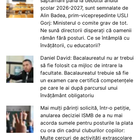
săptămâni până la debutul anului
școlar 2026-2027, sunt semnalate de
Alin Badea, prim-vicepreședinte USLI
Gorj: Ministerul o comite grav de tot.
Ne sună directorii disperați că oamenii
rămân fără posturi. Ce se întâmplă cu
învățătorii, cu educatorii?
Daniel David: Bacalaureatul nu ar trebui
să fie folosit ca mijloc de intrare la
facultate. Bacalaureatul trebuie să fie
un examen care certifică competențele
pe care le ai după parcursul unui
învățământ obligatoriu
Mai mulți părinți solicită, într-o petiție,
anularea deciziei ISMB de a nu mai
acorda sumele pentru posturile la plata
cu ora din cadrul cluburilor copiilor:
Multe cercuri de activități extrașcolare