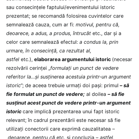
sau consecințele faptului/evenimentului istoric
prezentat; se recomandă folosirea cuvintelor care
semnalează cauza, cum ar fi:
motivul, pentru că,
deoarece, a adus, a produs, întrucât
etc., dar și a
celor care semnalează efectul:
a condus la, prin
urmare, în consecință, ca rezultat al,
astfel
etc.),
elaborarea argumentului istoric
(necesar
rezolvării cerinței „
formulați un punct de vedere
referitor la…și susținerea acestuia printr-un argument
istoric
”; de aceea trebuie urmați doi pași: primul
– să
fie formulat un punct de vedere;
al doilea
– să fie
susținut acest punct de vedere printr-un argument
istoric
care implică prezentarea unui fapt istoric
relevant; în cadrul prezentării este necesar să fie
utilizați conectorii care exprimă cauzalitatea –
deoarece, pentru că
etc. și concluzia –
astfel,