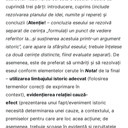
cuprindă trei părți: introducere, cuprins (
include
rezolvarea planului de idei, numite și repere
) și
concluzii (
Atenție!
–
concluzia eseului se rezolvă
separat de cerința „formulați un punct de vedere
referitor la…și susținerea acestuia printr-un argument
istoric”, care apare la sfârșitul eseului; trebuie înțelese
ca două cerințe distincte, fiind evaluate separat
). De
asemenea, este de preferat să urmăriți și să rezolvați
eseul conform elementelor cerute în
Nota!
de la final
–
utilizarea limbajului istoric adecvat
(folosirea
termenilor corecți de exprimare în
context),
evidențierea relației cauză-
efect
(prezentarea unui fapt/eveniment istoric
necesită determinarea unei cauze, a contextului, a
premiselor pentru care are loc acea acțiune; de
asemenea, trebuie scoase în evidență și rezultatele