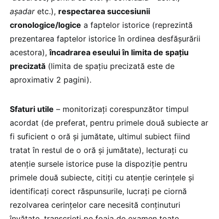
așadar
etc.),
respectarea succesiunii
cronologice/logice
a faptelor istorice (reprezintă
prezentarea faptelor istorice în ordinea desfășurării
acestora),
încadrarea eseului în limita de spațiu
precizată
(limita de spațiu precizată este de
aproximativ 2 pagini).
Sfaturi utile
– monitorizați corespunzător timpul
acordat (de preferat, pentru primele două subiecte ar
fi suficient o oră și jumătate, ultimul subiect fiind
tratat în restul de o oră și jumătate), lecturați cu
atenție sursele istorice puse la dispoziție pentru
primele două subiecte, citiți cu atenție cerințele și
identificați corect răspunsurile, lucrați pe ciornă
rezolvarea cerințelor care necesită conținuturi
învățate, transcrieți pe foaia de examen toate