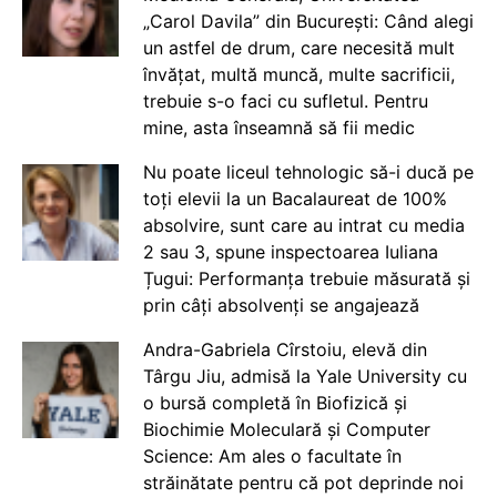
„Carol Davila” din București: Când alegi
un astfel de drum, care necesită mult
învățat, multă muncă, multe sacrificii,
trebuie s-o faci cu sufletul. Pentru
mine, asta înseamnă să fii medic
Nu poate liceul tehnologic să-i ducă pe
toți elevii la un Bacalaureat de 100%
absolvire, sunt care au intrat cu media
2 sau 3, spune inspectoarea Iuliana
Țugui: Performanța trebuie măsurată și
prin câți absolvenți se angajează
Andra-Gabriela Cîrstoiu, elevă din
Târgu Jiu, admisă la Yale University cu
o bursă completă în Biofizică și
Biochimie Moleculară și Computer
Science: Am ales o facultate în
străinătate pentru că pot deprinde noi