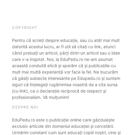
COPYRIGHT
Pentru că scrieți despre educație, sau cu atât mai mult
datorită acestui lucru, ar fi util să citați cu link, atunci
când preluați un articol, părți dintr-un articol sau o idee
care v-a inspirat. Noi, la EduPedu.ro ne-am asumat
această conduită etică și sperăm că și publicațiile cu
mult mai multă experiență vor face la fel. Ne bucurăm
că găsiți subiecte interesante pe Edupedu.ro și suntem
siguri că înțelegeți rugămintea noastră de a cita sursa
(cu link), ca o declarație reciprocă de respect și
profesionalism. Vă mulțumim!
DESPRE NOI
EduPedu.ro este o publicație online care găzduiește
exclusiv articole din domeniul educației și cercetării.
Urmărim constant cum sunt educați copiii noștri, cine și