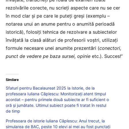
rezolvările corecte, nu scrieți aspecte care nu se cer
în mod clar și pe care le puteți greși (exemplu –
notarea unui an anume pentru o anumită perioadă
istorică), folosiți tehnica de rezolvare a subiectelor
învățată la clasă alături de profesorii voștri, utilizați
formule necesare unei anumite prezentări (
conectori,
punct de vedere pe baza sursei, opinie
etc.). Succes!”
Similare
Sfaturi pentru Bacalaureat 2025 la Istorie, de la
profesoara Iuliana Căplescu: Monitorizați atent timpul
acordat – pentru primele două subiecte ar fi suficient o
oră și jumătate. Ultimul subiect poate fi tratat în restul
de timp
Profesoara de istorie Iuliana Căplescu: Anul trecut, la
simularea de BAC, peste 10 elevi ai mei au fost punctați