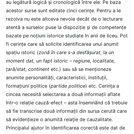
au legătură logică și cronologică între ele. Pe baza
acestor surse sunt editate cinci cerințe. Pentru a le
rezolva nu este altceva nevoie decât de o lecturare
atentă a surselor puse la dispoziție și de competențe
bazate pe noțiuni istorice studiate în anii de liceu. Pot
fi cerințe care să solicite identificarea unui anumit
spațiu istoric (
zonă în care s-a desfășurat, la un
moment dat, un fapt istoric – regiune, localitate,
țară/stat, continent
etc.) sau să se menționeze
anumite personalități, caracteristici, instituții,
formațiuni politice (
partide politice
) etc. Cerința a
cincea necesită selectarea a două informații aflate
într-o relație cauză-efect – asta însemnând că trebuie
să fie transcrise două informații din sursa cerută care
să evidențieze o anumită relație de cauzalitate.
Principalul ajutor în identificarea corectă este dat de