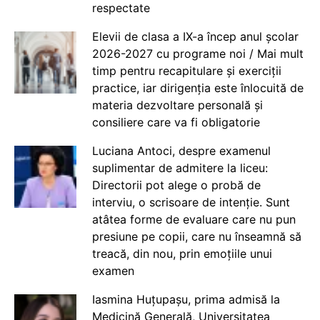
respectate
Elevii de clasa a IX-a încep anul școlar
2026-2027 cu programe noi / Mai mult
timp pentru recapitulare și exerciții
practice, iar dirigenția este înlocuită de
materia dezvoltare personală și
consiliere care va fi obligatorie
Luciana Antoci, despre examenul
suplimentar de admitere la liceu:
Directorii pot alege o probă de
interviu, o scrisoare de intenție. Sunt
atâtea forme de evaluare care nu pun
presiune pe copii, care nu înseamnă să
treacă, din nou, prin emoțiile unui
examen
Iasmina Huțupașu, prima admisă la
Medicină Generală, Universitatea