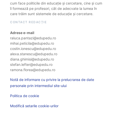
cum face politicile din educație și cercetare, cine și cum
îi formează pe profesori, cât de adecvate la lumea în
care trăim sunt sistemele de educație și cercetare.
CONTACT REDACȚIE
Adrese e-mail
raluca.pantazi@edupedu.ro
mihai.peticila@edupedu.ro
costin.ionescu@edupedu.ro
alexa.stanescu@edupedu.ro
diana.ghimisi@edupedu.ro
stefan.lefter@edupedu.ro
ramona.florea@edupedu.ro
Notă de informare cu privire la prelucrarea de date
personale prin intermediul site-ului
Politica de cookie
Modifică setarile cookie-urilor