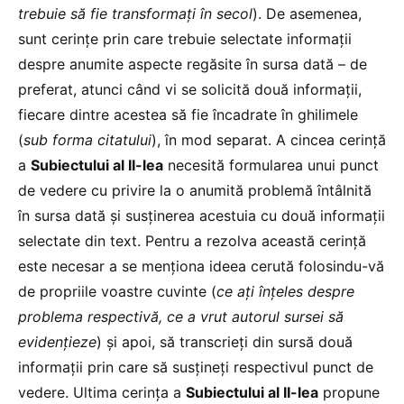
trebuie să fie transformați în secol
). De asemenea,
sunt cerințe prin care trebuie selectate informații
despre anumite aspecte regăsite în sursa dată – de
preferat, atunci când vi se solicită două informații,
fiecare dintre acestea să fie încadrate în ghilimele
(
sub forma citatului
), în mod separat. A cincea cerință
a
Subiectului al II-lea
necesită formularea unui punct
de vedere cu privire la o anumită problemă întâlnită
în sursa dată și susținerea acestuia cu două informații
selectate din text. Pentru a rezolva această cerință
este necesar a se menționa ideea cerută folosindu-vă
de propriile voastre cuvinte (
ce ați înțeles despre
problema respectivă, ce a vrut autorul sursei să
evidențieze
) și apoi, să transcrieți din sursă două
informații prin care să susțineți respectivul punct de
vedere. Ultima cerința a
Subiectului al II-lea
propune