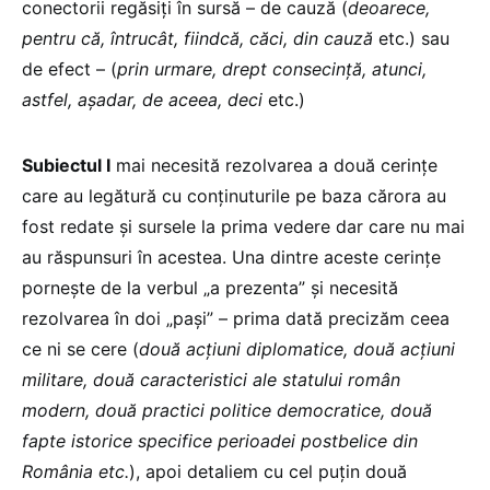
conectorii regăsiți în sursă – de cauză (
deoarece,
pentru că, întrucât, fiindcă, căci, din cauză
etc.) sau
de efect – (
prin urmare, drept consecință, atunci,
astfel, așadar, de aceea, deci
etc.)
Subiectul I
mai necesită rezolvarea a două cerințe
care au legătură cu conținuturile pe baza cărora au
fost redate și sursele la prima vedere dar care nu mai
au răspunsuri în acestea. Una dintre aceste cerințe
pornește de la verbul „a prezenta” și necesită
rezolvarea în doi „pași” – prima dată precizăm ceea
ce ni se cere (
două acțiuni diplomatice, două acțiuni
militare, două caracteristici ale statului român
modern, două practici politice democratice, două
fapte istorice specifice perioadei postbelice din
România etc.
), apoi detaliem cu cel puțin două