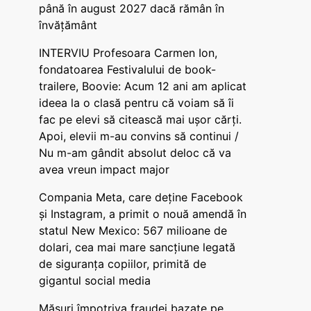
până în august 2027 dacă rămân în
învățământ
INTERVIU Profesoara Carmen Ion,
fondatoarea Festivalului de book-
trailere, Boovie: Acum 12 ani am aplicat
ideea la o clasă pentru că voiam să îi
fac pe elevi să citească mai ușor cărți.
Apoi, elevii m-au convins să continui /
Nu m-am gândit absolut deloc că va
avea vreun impact major
Compania Meta, care deține Facebook
și Instagram, a primit o nouă amendă în
statul New Mexico: 567 milioane de
dolari, cea mai mare sancțiune legată
de siguranța copiilor, primită de
gigantul social media
Măsuri împotriva fraudei bazate pe