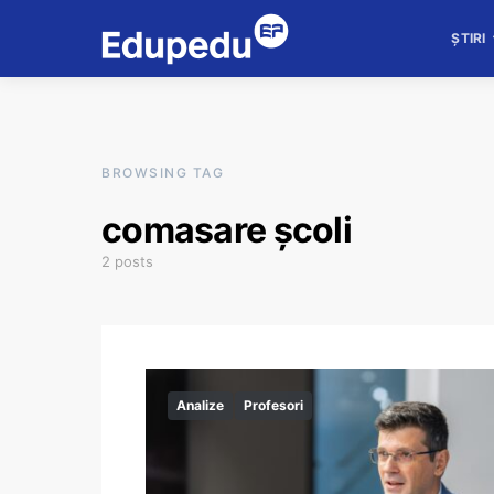
ȘTIRI
BROWSING TAG
comasare școli
2 posts
Analize
Profesori