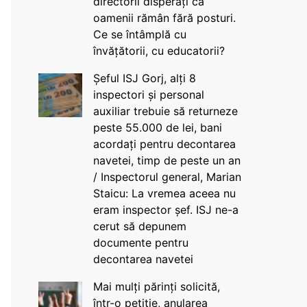
directorii disperați că
oamenii rămân fără posturi.
Ce se întâmplă cu
învățătorii, cu educatorii?
Șeful ISJ Gorj, alți 8
inspectori și personal
auxiliar trebuie să returneze
peste 55.000 de lei, bani
acordați pentru decontarea
navetei, timp de peste un an
/ Inspectorul general, Marian
Staicu: La vremea aceea nu
eram inspector șef. ISJ ne-a
cerut să depunem
documente pentru
decontarea navetei
Mai mulți părinți solicită,
într-o petiție, anularea