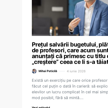
Prețul salvării bugetului, plăt
de profesori, care acum sun
anunțați că primesc cu titlu
„creștere” ceea ce li s-a tăia
4 iunie 2026
Mihai Peticilă
Există un exercițiu pe care orice profesor
făcut cel puțin o dată în carieră: să explic
elevilor un lucru complicat în cel mai sim
mod posibil, fără să mintă.…
Vezi articolul