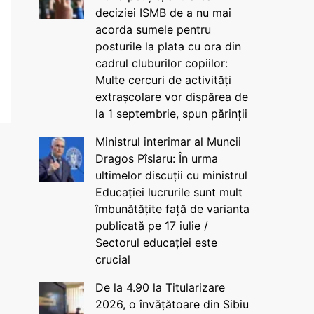
deciziei ISMB de a nu mai
acorda sumele pentru
posturile la plata cu ora din
cadrul cluburilor copiilor:
Multe cercuri de activități
extrașcolare vor dispărea de
la 1 septembrie, spun părinții
Ministrul interimar al Muncii
Dragos Pîslaru: În urma
ultimelor discuții cu ministrul
Educației lucrurile sunt mult
îmbunătățite față de varianta
publicată pe 17 iulie /
Sectorul educației este
crucial
De la 4.90 la Titularizare
2026, o învățătoare din Sibiu