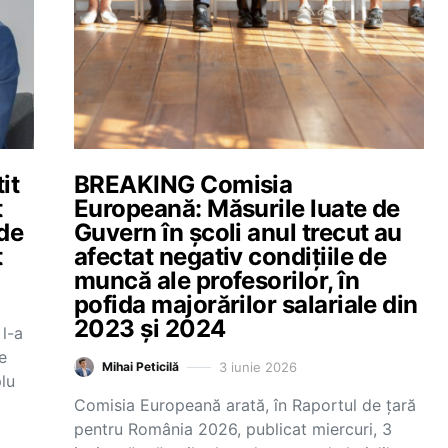
it
BREAKING Comisia
t
Europeană: Măsurile luate de
 de
Guvern în școli anul trecut au
t
afectat negativ condițiile de
muncă ale profesorilor, în
pofida majorărilor salariale din
2023 și 2024
 l-a
e
3 iunie 2026
Mihai Peticilă
plu
Comisia Europeană arată, în Raportul de țară
pentru România 2026, publicat miercuri, 3