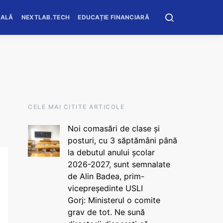
OALĂ
NEXTLAB.TECH
EDUCAȚIE FINANCIARĂ
CELE MAI CITITE ARTICOLE
Noi comasări de clase și
posturi, cu 3 săptămâni până
la debutul anului școlar
2026-2027, sunt semnalate
de Alin Badea, prim-
vicepreședinte USLI
Gorj: Ministerul o comite
grav de tot. Ne sună