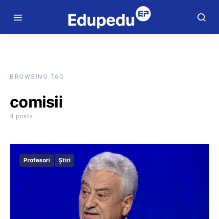
BROWSING TAG
comisii
4 posts
Profesori
Știri