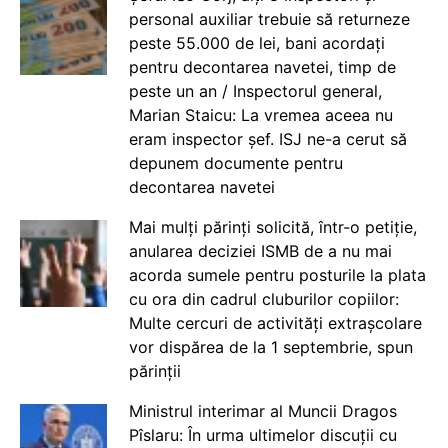
personal auxiliar trebuie să returneze
peste 55.000 de lei, bani acordați
pentru decontarea navetei, timp de
peste un an / Inspectorul general,
Marian Staicu: La vremea aceea nu
eram inspector șef. ISJ ne-a cerut să
depunem documente pentru
decontarea navetei
Mai mulți părinți solicită, într-o petiție,
anularea deciziei ISMB de a nu mai
acorda sumele pentru posturile la plata
cu ora din cadrul cluburilor copiilor:
Multe cercuri de activități extrașcolare
vor dispărea de la 1 septembrie, spun
părinții
Ministrul interimar al Muncii Dragos
Pîslaru: În urma ultimelor discuții cu