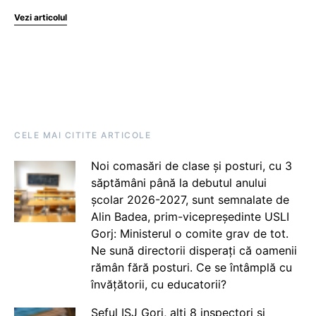
Vezi articolul
CELE MAI CITITE ARTICOLE
Noi comasări de clase și posturi, cu 3
săptămâni până la debutul anului
școlar 2026-2027, sunt semnalate de
Alin Badea, prim-vicepreședinte USLI
Gorj: Ministerul o comite grav de tot.
Ne sună directorii disperați că oamenii
rămân fără posturi. Ce se întâmplă cu
învățătorii, cu educatorii?
Șeful ISJ Gorj, alți 8 inspectori și