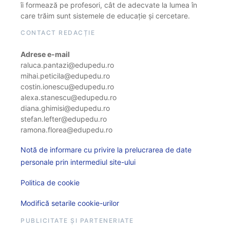
îi formează pe profesori, cât de adecvate la lumea în
care trăim sunt sistemele de educație și cercetare.
CONTACT REDACȚIE
Adrese e-mail
raluca.pantazi@edupedu.ro
mihai.peticila@edupedu.ro
costin.ionescu@edupedu.ro
alexa.stanescu@edupedu.ro
diana.ghimisi@edupedu.ro
stefan.lefter@edupedu.ro
ramona.florea@edupedu.ro
Notă de informare cu privire la prelucrarea de date
personale prin intermediul site-ului
Politica de cookie
Modifică setarile cookie-urilor
PUBLICITATE ȘI PARTENERIATE