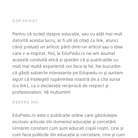
COPYRIGHT
Pentru că scrieți despre educație, sau cu atât mai mult
datorită acestui lucru, ar fi util să citați cu link, atunci
când preluați un articol, părți dintr-un articol sau o idee
care v-a inspirat. Noi, la EduPedu.ro ne-am asumat
această conduită etică și sperăm că și publicațiile cu
mult mai multă experiență vor face la fel. Ne bucurăm
că găsiți subiecte interesante pe Edupedu.ro și suntem
siguri că înțelegeți rugămintea noastră de a cita sursa
(cu link), ca o declarație reciprocă de respect și
profesionalism. Vă mulțumim!
DESPRE NOI
EduPedu.ro este o publicație online care găzduiește
exclusiv articole din domeniul educației și cercetării.
Urmărim constant cum sunt educați copiii noștri, cine și
cum face politicile din educație și cercetare, cine și cum