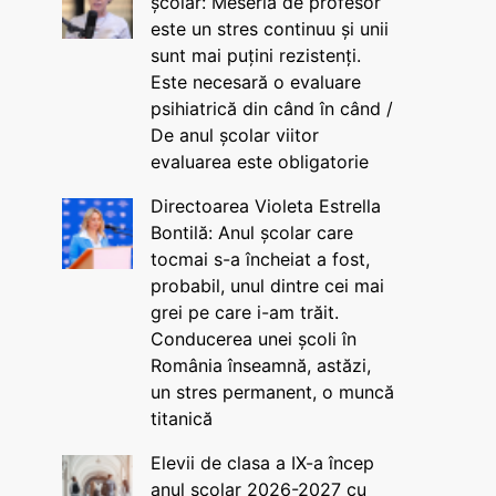
școlar: Meseria de profesor
este un stres continuu și unii
sunt mai puțini rezistenți.
Este necesară o evaluare
psihiatrică din când în când /
De anul școlar viitor
evaluarea este obligatorie
Directoarea Violeta Estrella
Bontilă: Anul școlar care
tocmai s-a încheiat a fost,
probabil, unul dintre cei mai
grei pe care i-am trăit.
Conducerea unei școli în
România înseamnă, astăzi,
un stres permanent, o muncă
titanică
Elevii de clasa a IX-a încep
anul școlar 2026-2027 cu