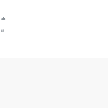
rale
v
 și