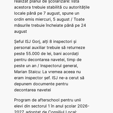
realizat planul de școlarizare: lista
acestora trebuie stabilită cu autoritățile
locale până pe 7 august, spune un
ordin emis miercuri, 5 august / Toate
măsurile trebuie încheiate până pe 24
august
Șeful ISJ Gorj, alți 8 inspectori și
personal auxiliar trebuie să returneze
peste 55.000 de lei, bani acordați
pentru decontarea navetei, timp de
peste un an / Inspectorul general,
Marian Staicu: La vremea aceea nu
eram inspector șef. ISJ ne-a cerut să
depunem documente pentru
decontarea navetei
Program de afterschool pentru unii
elevi din sectorul 1 în anul școlar 2026-
2027, adoptat de Consiliul Local: