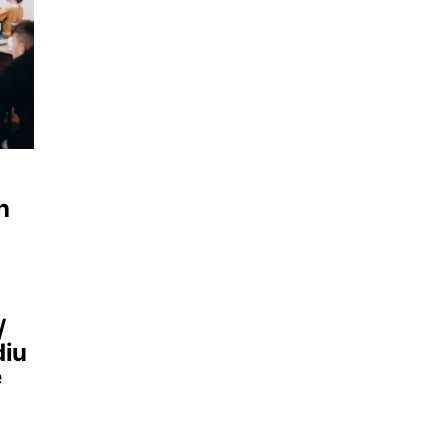
h
/
diu
e