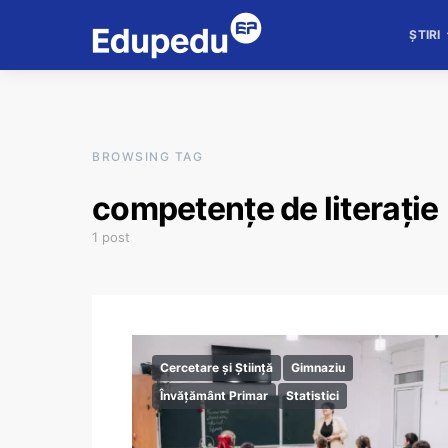
ȘTIRI
BROWSING TAG
competențe de literație
1 post
Cercetare și Știință
Gimnaziu
Învățământ Primar
Statistici