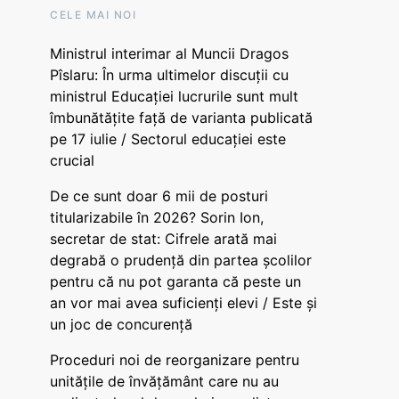
CELE MAI NOI
Ministrul interimar al Muncii Dragos
Pîslaru: În urma ultimelor discuții cu
ministrul Educației lucrurile sunt mult
îmbunătățite față de varianta publicată
pe 17 iulie / Sectorul educației este
crucial
De ce sunt doar 6 mii de posturi
titularizabile în 2026? Sorin Ion,
secretar de stat: Cifrele arată mai
degrabă o prudență din partea școlilor
pentru că nu pot garanta că peste un
an vor mai avea suficienți elevi / Este și
un joc de concurență
Proceduri noi de reorganizare pentru
unitățile de învățământ care nu au