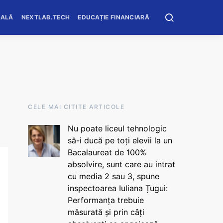
OALĂ
NEXTLAB.TECH
EDUCAȚIE FINANCIARĂ
CELE MAI CITITE ARTICOLE
Nu poate liceul tehnologic
să-i ducă pe toți elevii la un
Bacalaureat de 100%
absolvire, sunt care au intrat
cu media 2 sau 3, spune
inspectoarea Iuliana Țugui:
Performanța trebuie
măsurată și prin câți