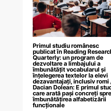
Primul studiu românesc
publicat în Reading Researc
Quarterly: un program de
dezvoltare a limbajului a
îmbunătățit vocabularul și
înțelegerea textelor la elevi
dezavantajați, inclusiv romi 
Dacian Dolean: E primul stu
care arată pași concreți spr
îmbunătățirea alfabetizării
funcționale