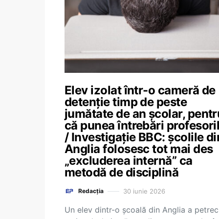
Elev izolat într-o cameră de
detenție timp de peste
jumătate de an școlar, pentr
că punea întrebări profesori
/ Investigație BBC: școlile di
Anglia folosesc tot mai des
„excluderea internă” ca
metodă de disciplină
30 iunie 2026
Redacția
Un elev dintr-o școală din Anglia a petrec