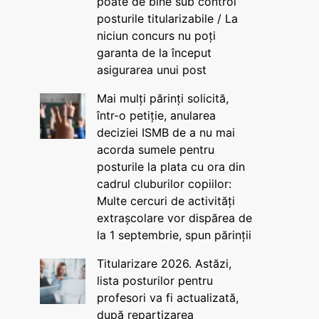
poate de bine sub control
posturile titularizabile / La
niciun concurs nu poți
garanta de la început
asigurarea unui post
Mai mulți părinți solicită,
într-o petiție, anularea
deciziei ISMB de a nu mai
acorda sumele pentru
posturile la plata cu ora din
cadrul cluburilor copiilor:
Multe cercuri de activități
extrașcolare vor dispărea de
la 1 septembrie, spun părinții
Titularizare 2026. Astăzi,
lista posturilor pentru
profesori va fi actualizată,
după repartizarea