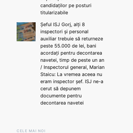
candidaților pe posturi
titularizabile
Șeful ISJ Gorj, alți 8
inspectori și personal
auxiliar trebuie să returneze
peste 55.000 de lei, bani
acordați pentru decontarea
navetei, timp de peste un an
/ Inspectorul general, Marian
Staicu: La vremea aceea nu
eram inspector șef. ISJ ne-a
cerut să depunem
documente pentru
decontarea navetei
CELE MAI NOI