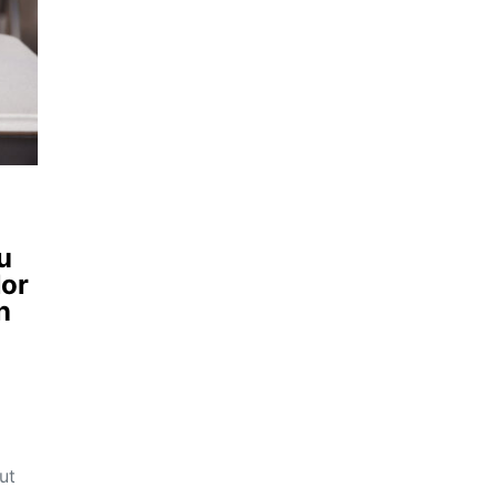
u
lor
n
ut