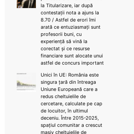
la Titularizare, iar după
contestații nota a ajuns la
8.70 / Astfel de erori îmi
arată ce entuziasmați sunt
profesorii buni, cu
experiență să vină la
corectat și ce resurse
financiare sunt alocate unui
astfel de concurs important
Unici în UE: România este
singura țară din întreaga
Uniune Europeană care a
redus cheltuielile de
cercetare, calculate pe cap
de locuitor, în ultimul
deceniu. Între 2015-2025,
spațiul comunitar a crescut
masiv cheltuielile de