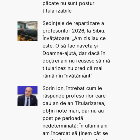
păcate nu sunt posturi
titularizabile
Ședințele de repartizare a
profesorilor 2026, la Sibiu.
Învățătoare: „Am zis iau ce
este. O să fac naveta și
Doamne-ajută, dar dacă în
doi,trei ani nu reușesc să mă
titularizez nu cred că mai
rămân în învățământ”
Sorin Ion, întrebat cum le
răspunde profesorilor care
dau an de an Titularizarea,
obțin note mari, dar nu au
post pe perioadă
nedeterminată: În ultimii ani
am încercat să ținem cât se