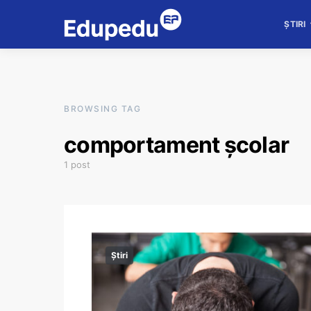
ȘTIRI
BROWSING TAG
comportament școlar
1 post
Știri