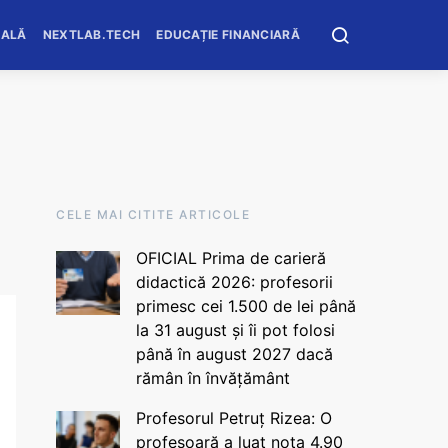
OALĂ
NEXTLAB.TECH
EDUCAȚIE FINANCIARĂ
CELE MAI CITITE ARTICOLE
OFICIAL Prima de carieră
didactică 2026: profesorii
primesc cei 1.500 de lei până
la 31 august și îi pot folosi
până în august 2027 dacă
rămân în învățământ
Profesorul Petruț Rizea: O
profesoară a luat nota 4.90