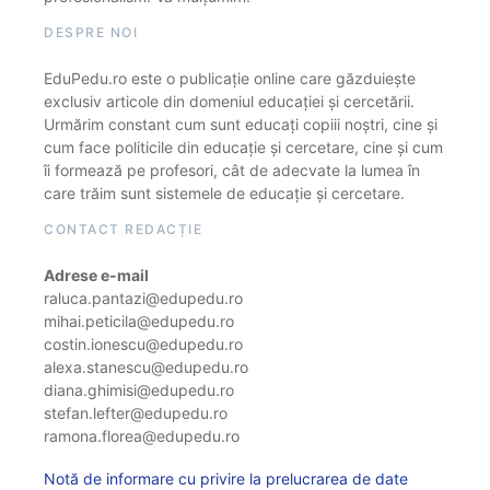
DESPRE NOI
EduPedu.ro este o publicație online care găzduiește
exclusiv articole din domeniul educației și cercetării.
Urmărim constant cum sunt educați copiii noștri, cine și
cum face politicile din educație și cercetare, cine și cum
îi formează pe profesori, cât de adecvate la lumea în
care trăim sunt sistemele de educație și cercetare.
CONTACT REDACȚIE
Adrese e-mail
raluca.pantazi@edupedu.ro
mihai.peticila@edupedu.ro
costin.ionescu@edupedu.ro
alexa.stanescu@edupedu.ro
diana.ghimisi@edupedu.ro
stefan.lefter@edupedu.ro
ramona.florea@edupedu.ro
Notă de informare cu privire la prelucrarea de date