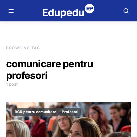
BROWSING TAG
comunicare pentru
profesori
1 post
BCR pentru comunitate
Profesori