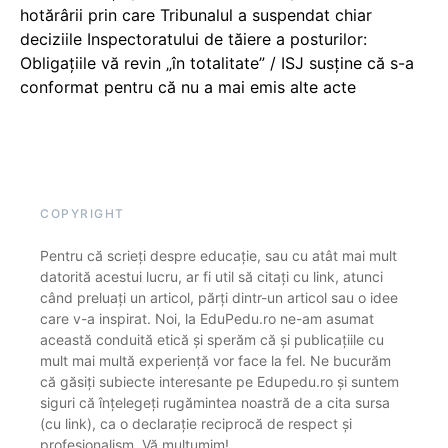
hotărârii prin care Tribunalul a suspendat chiar
deciziile Inspectoratului de tăiere a posturilor:
Obligațiile vă revin „în totalitate” / ISJ susține că s-a
conformat pentru că nu a mai emis alte acte
COPYRIGHT
Pentru că scrieți despre educație, sau cu atât mai mult
datorită acestui lucru, ar fi util să citați cu link, atunci
când preluați un articol, părți dintr-un articol sau o idee
care v-a inspirat. Noi, la EduPedu.ro ne-am asumat
această conduită etică și sperăm că și publicațiile cu
mult mai multă experiență vor face la fel. Ne bucurăm
că găsiți subiecte interesante pe Edupedu.ro și suntem
siguri că înțelegeți rugămintea noastră de a cita sursa
(cu link), ca o declarație reciprocă de respect și
profesionalism. Vă mulțumim!