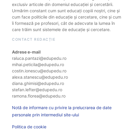
exclusiv articole din domeniul educației și cercetării.
Urmărim constant cum sunt educați copiii noștri, cine și
cum face politicile din educație și cercetare, cine și cum
îi formează pe profesori, cât de adecvate la lumea în
care trăim sunt sistemele de educație și cercetare.
CONTACT REDACȚIE
Adrese e-mail
raluca.pantazi@edupedu.ro
mihai.peticila@edupedu.ro
costin.ionescu@edupedu.ro
alexa.stanescu@edupedu.ro
diana.ghimisi@edupedu.ro
stefan.lefter@edupedu.ro
ramona.florea@edupedu.ro
Notă de informare cu privire la prelucrarea de date
personale prin intermediul site-ului
Politica de cookie