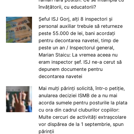
învățătorii, cu educatorii?
Șeful ISJ Gorj, alți 8 inspectori și
personal auxiliar trebuie să returneze
peste 55.000 de lei, bani acordați
pentru decontarea navetei, timp de
peste un an / Inspectorul general,
Marian Staicu: La vremea aceea nu
eram inspector șef. ISJ ne-a cerut să
depunem documente pentru
decontarea navetei
Mai mulți părinți solicită, într-o petiție,
anularea deciziei ISMB de a nu mai
acorda sumele pentru posturile la plata
cu ora din cadrul cluburilor copiilor:
Multe cercuri de activități extrașcolare
vor dispărea de la 1 septembrie, spun
părinții