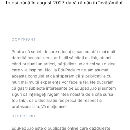
folosi până în august 2027 dacă rămân în învățământ
COPYRIGHT
Pentru că scrieți despre educație, sau cu atât mai mult
datorită acestui lucru, ar fi util să citați cu link, atunci
când preluați un articol, părți dintr-un articol sau o idee
care v-a inspirat. Noi, la EduPedu.ro ne-am asumat
această conduită etică și sperăm că și publicațiile cu
mult mai multă experiență vor face la fel. Ne bucurăm
că găsiți subiecte interesante pe Edupedu.ro și suntem
siguri că înțelegeți rugămintea noastră de a cita sursa
(cu link), ca o declarație reciprocă de respect și
profesionalism. Vă mulțumim!
DESPRE NOI
EduPedu.ro este o publicație online care găzduiește