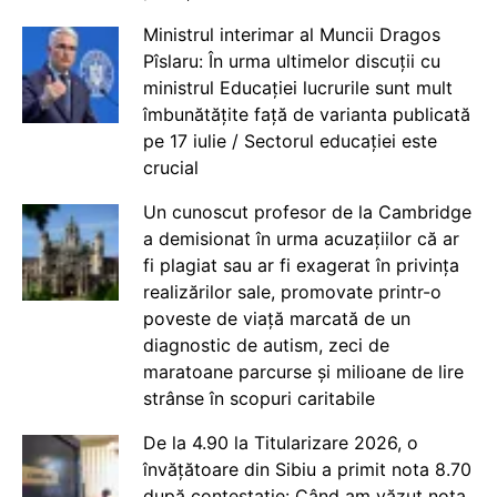
Ministrul interimar al Muncii Dragos
Pîslaru: În urma ultimelor discuții cu
ministrul Educației lucrurile sunt mult
îmbunătățite față de varianta publicată
pe 17 iulie / Sectorul educației este
crucial
Un cunoscut profesor de la Cambridge
a demisionat în urma acuzațiilor că ar
fi plagiat sau ar fi exagerat în privința
realizărilor sale, promovate printr-o
poveste de viață marcată de un
diagnostic de autism, zeci de
maratoane parcurse și milioane de lire
strânse în scopuri caritabile
De la 4.90 la Titularizare 2026, o
învățătoare din Sibiu a primit nota 8.70
după contestație: Când am văzut nota