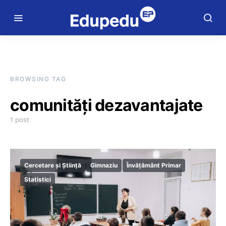
BROWSING TAG
comunități dezavantajate
1 post
Cercetare și Știință
Gimnaziu
Învățământ Primar
Statistici