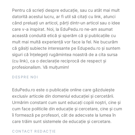
Pentru că scrieți despre educație, sau cu atât mai mult
datorită acestui lucru, ar fi util să citați cu link, atunci
când preluați un articol, părți dintr-un articol sau o idee
care v-a inspirat. Noi, la EduPedu.ro ne-am asumat
această conduită etică și sperăm că și publicațiile cu
mult mai multă experiență vor face la fel. Ne bucurăm
că găsiți subiecte interesante pe Edupedu.ro și suntem
siguri că înțelegeți rugămintea noastră de a cita sursa
(cu link), ca o declarație reciprocă de respect și
profesionalism. Vă mulțumim!
DESPRE NOI
EduPedu.ro este o publicație online care găzduiește
exclusiv articole din domeniul educației și cercetării.
Urmărim constant cum sunt educați copiii noștri, cine și
cum face politicile din educație și cercetare, cine și cum
îi formează pe profesori, cât de adecvate la lumea în
care trăim sunt sistemele de educație și cercetare.
CONTACT REDACȚIE