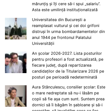
mărunțiș și îți cere să-i spui „salariu”.
Asta este umilință instituționalizată
Universitatea din București a
reamplasat vulturul și cei doi grifoni
distruși în urma bombardamentelor din
anul 1944 pe frontonul Palatului
Universității
An școlar 2026-2027. Lista posturilor
pentru profesori a fost actualizată, pe
fiecare județ, după repartizarea
candidaților de la Titularizare 2026 pe
posturi pe perioadă nedeterminată
Aura Stănculescu, consilier școlar: Este
o mare nedreptate să nu-i lăsăm pe
copii să fie așa cum sunt. Suntem prea
dornici să îi băgăm în șabloane și să-i
corectăm, să invalidăm ceea ce fac