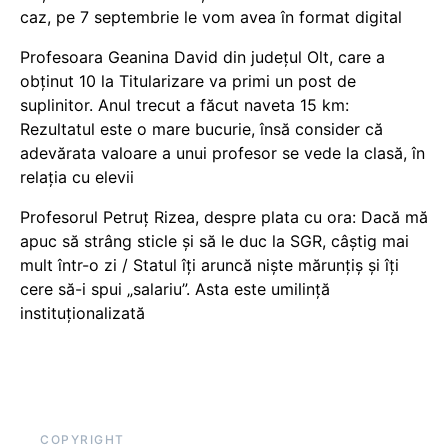
caz, pe 7 septembrie le vom avea în format digital
Profesoara Geanina David din județul Olt, care a
obținut 10 la Titularizare va primi un post de
suplinitor. Anul trecut a făcut naveta 15 km:
Rezultatul este o mare bucurie, însă consider că
adevărata valoare a unui profesor se vede la clasă, în
relația cu elevii
Profesorul Petruț Rizea, despre plata cu ora: Dacă mă
apuc să strâng sticle și să le duc la SGR, câștig mai
mult într-o zi / Statul îți aruncă niște mărunțiș și îți
cere să-i spui „salariu”. Asta este umilință
instituționalizată
COPYRIGHT