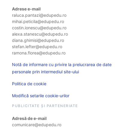
Adrese e-mail
raluca.pantazi@edupedu.ro
mihai.peticila@edupedu.ro
costin.ionescu@edupedu.ro
alexa.stanescu@edupedu.ro
diana.ghimisi@edupedu.ro
stefan.lefter@edupedu.ro
ramona.florea@edupedu.ro
Notă de informare cu privire la prelucrarea de date
personale prin intermediul site-ului
Politica de cookie
Modifică setarile cookie-urilor
PUBLICITATE ȘI PARTENERIATE
Adresă de e-mail
comunicare@edupedu.ro