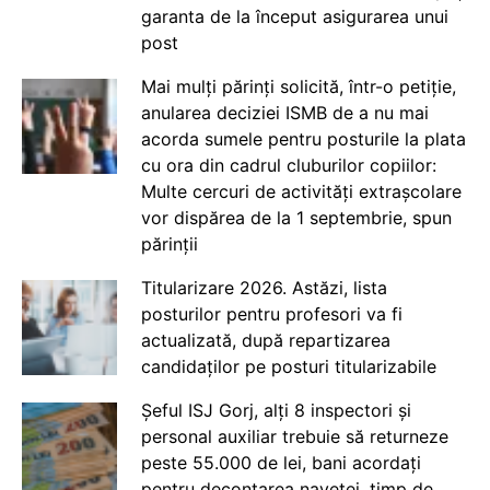
garanta de la început asigurarea unui
post
Mai mulți părinți solicită, într-o petiție,
anularea deciziei ISMB de a nu mai
acorda sumele pentru posturile la plata
cu ora din cadrul cluburilor copiilor:
Multe cercuri de activități extrașcolare
vor dispărea de la 1 septembrie, spun
părinții
Titularizare 2026. Astăzi, lista
posturilor pentru profesori va fi
actualizată, după repartizarea
candidaților pe posturi titularizabile
Șeful ISJ Gorj, alți 8 inspectori și
personal auxiliar trebuie să returneze
peste 55.000 de lei, bani acordați
pentru decontarea navetei, timp de