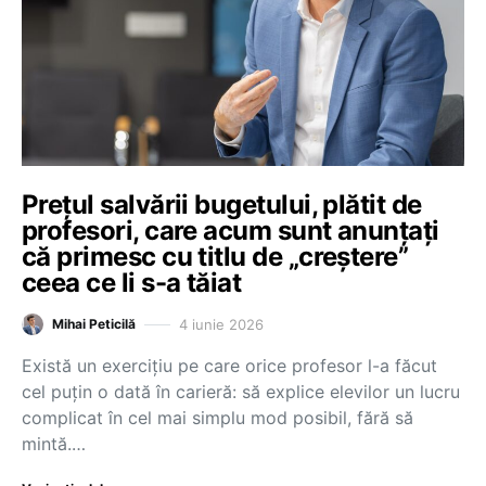
Prețul salvării bugetului, plătit de
profesori, care acum sunt anunțați
că primesc cu titlu de „creștere”
ceea ce li s-a tăiat
4 iunie 2026
Mihai Peticilă
Există un exercițiu pe care orice profesor l-a făcut
cel puțin o dată în carieră: să explice elevilor un lucru
complicat în cel mai simplu mod posibil, fără să
mintă.…