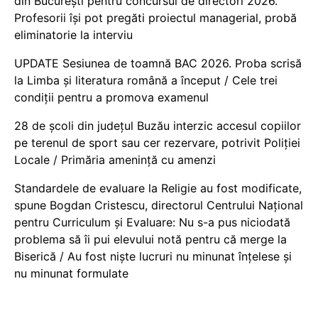
din București pentru concursul de directori 2026.
Profesorii își pot pregăti proiectul managerial, probă
eliminatorie la interviu
UPDATE Sesiunea de toamnă BAC 2026. Proba scrisă
la Limba și literatura română a început / Cele trei
condiții pentru a promova examenul
28 de școli din județul Buzău interzic accesul copiilor
pe terenul de sport sau cer rezervare, potrivit Poliției
Locale / Primăria amenință cu amenzi
Standardele de evaluare la Religie au fost modificate,
spune Bogdan Cristescu, directorul Centrului Național
pentru Curriculum și Evaluare: Nu s-a pus niciodată
problema să îi pui elevului notă pentru că merge la
Biserică / Au fost niște lucruri nu minunat înțelese și
nu minunat formulate