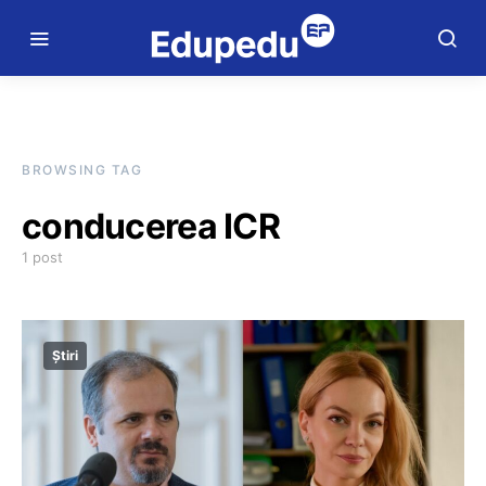
BROWSING TAG
conducerea ICR
1 post
Știri