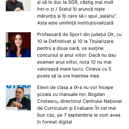
și să le duc la SGR, câștig mai mult
într-o zi / Statul îți aruncă niște
mărunțiș și îți cere să-i spui „salariu”.
Asta este umilință instituționalizată
Profesoară de Sport din județul Olt, cu
10 la Definitivat și 10 la Titularizare
pentru a doua oară, va susține
concursul și anul viitor: Dacă nu dau
examen anul viitor, nota 10 nu mai
valorează mare lucru. Cineva cu 5
poate să ia ore înaintea mea
Elevii de clasa a IX-a nu vor începe
școala cu manuale noi. Bogdan
Cristescu, directorul Centrului Național
de Curriculum și Evaluare: În cel mai
bun caz, pe 7 septembrie le vom avea
în format digital