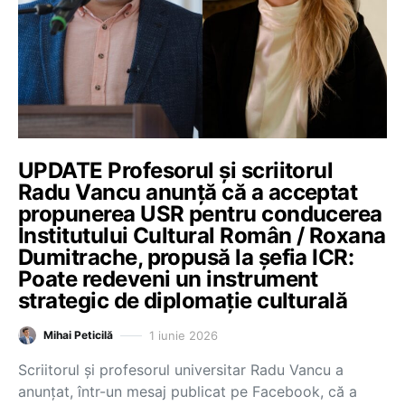
UPDATE Profesorul și scriitorul
Radu Vancu anunță că a acceptat
propunerea USR pentru conducerea
Institutului Cultural Român / Roxana
Dumitrache, propusă la șefia ICR:
Poate redeveni un instrument
strategic de diplomație culturală
1 iunie 2026
Mihai Peticilă
Scriitorul și profesorul universitar Radu Vancu a
anunțat, într-un mesaj publicat pe Facebook, că a