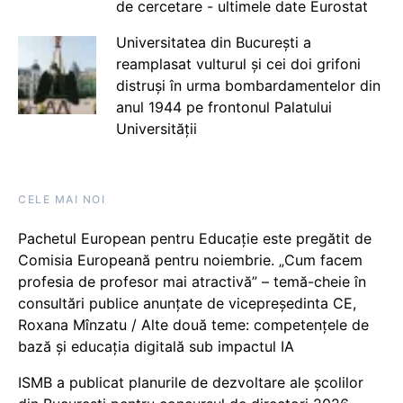
de cercetare - ultimele date Eurostat
Universitatea din București a
reamplasat vulturul și cei doi grifoni
distruși în urma bombardamentelor din
anul 1944 pe frontonul Palatului
Universității
CELE MAI NOI
Pachetul European pentru Educație este pregătit de
Comisia Europeană pentru noiembrie. „Cum facem
profesia de profesor mai atractivă” – temă-cheie în
consultări publice anunțate de vicepreședinta CE,
Roxana Mînzatu / Alte două teme: competențele de
bază și educația digitală sub impactul IA
ISMB a publicat planurile de dezvoltare ale școlilor