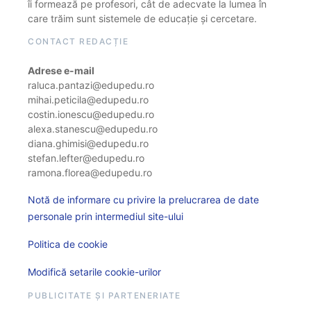
îi formează pe profesori, cât de adecvate la lumea în
care trăim sunt sistemele de educație și cercetare.
CONTACT REDACȚIE
Adrese e-mail
raluca.pantazi@edupedu.ro
mihai.peticila@edupedu.ro
costin.ionescu@edupedu.ro
alexa.stanescu@edupedu.ro
diana.ghimisi@edupedu.ro
stefan.lefter@edupedu.ro
ramona.florea@edupedu.ro
Notă de informare cu privire la prelucrarea de date
personale prin intermediul site-ului
Politica de cookie
Modifică setarile cookie-urilor
PUBLICITATE ȘI PARTENERIATE