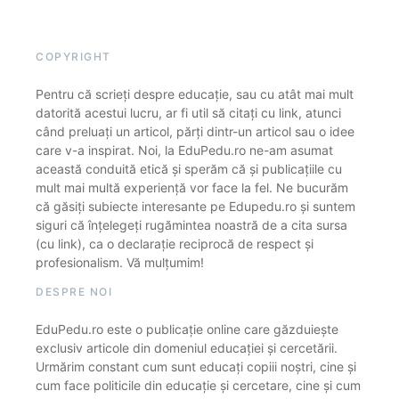
COPYRIGHT
Pentru că scrieți despre educație, sau cu atât mai mult
datorită acestui lucru, ar fi util să citați cu link, atunci
când preluați un articol, părți dintr-un articol sau o idee
care v-a inspirat. Noi, la EduPedu.ro ne-am asumat
această conduită etică și sperăm că și publicațiile cu
mult mai multă experiență vor face la fel. Ne bucurăm
că găsiți subiecte interesante pe Edupedu.ro și suntem
siguri că înțelegeți rugămintea noastră de a cita sursa
(cu link), ca o declarație reciprocă de respect și
profesionalism. Vă mulțumim!
DESPRE NOI
EduPedu.ro este o publicație online care găzduiește
exclusiv articole din domeniul educației și cercetării.
Urmărim constant cum sunt educați copiii noștri, cine și
cum face politicile din educație și cercetare, cine și cum