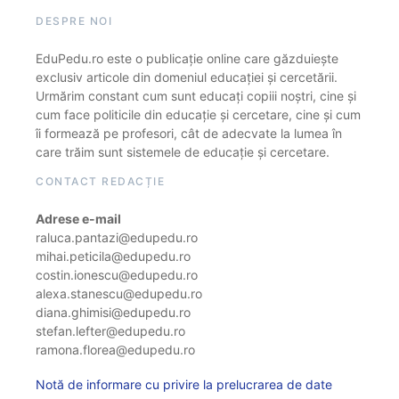
DESPRE NOI
EduPedu.ro este o publicație online care găzduiește
exclusiv articole din domeniul educației și cercetării.
Urmărim constant cum sunt educați copiii noștri, cine și
cum face politicile din educație și cercetare, cine și cum
îi formează pe profesori, cât de adecvate la lumea în
care trăim sunt sistemele de educație și cercetare.
CONTACT REDACȚIE
Adrese e-mail
raluca.pantazi@edupedu.ro
mihai.peticila@edupedu.ro
costin.ionescu@edupedu.ro
alexa.stanescu@edupedu.ro
diana.ghimisi@edupedu.ro
stefan.lefter@edupedu.ro
ramona.florea@edupedu.ro
Notă de informare cu privire la prelucrarea de date