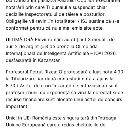
ISJ Constanța pasează Palatului Copiilor executarea
hotărârii prin care Tribunalul a suspendat chiar
deciziile Inspectoratului de tăiere a posturilor:
Obligațiile vă revin „în totalitate” / ISJ susține că s-a
conformat pentru că nu a mai emis alte acte
ULTIMĂ ORĂ Elevii români au obținut 3 medalii de
aur, 2 de argint și 3 de bronz la Olimpiada
Internațională de Inteligență Artificială – IOAI 2026,
desfășurată în Kazahstan
Profesorul Petruț Rizea: O profesoară a luat nota 4.90
la Titularizare, iar după contestații nota a ajuns la
8.70 / Astfel de erori îmi arată ce entuziasmați sunt
profesorii buni, cu experiență să vină la corectat și ce
resurse financiare sunt alocate unui astfel de concurs
important
Unici în UE: România este singura țară din întreaga
Uniune Europeană care a redus cheltuielile de