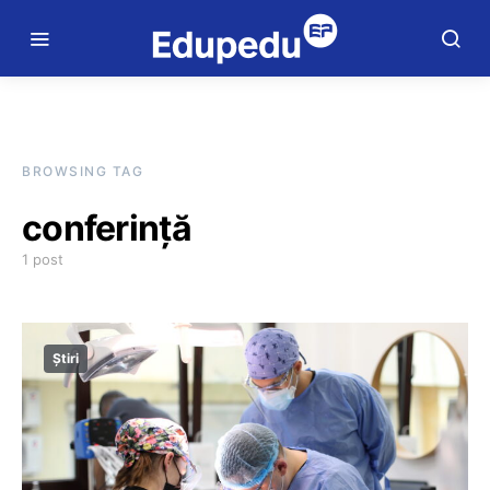
BROWSING TAG
conferință
1 post
Știri