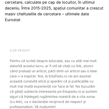
cercetare, calculate pe cap de locuitor, în ultimul
deceniu. Între 2015-2025, spațiul comunitar a crescut
masiv cheltuielile de cercetare – ultimele date
Eurostat
COPYRIGHT
Pentru că scrieți despre educație, sau cu atât mai mult
datorită acestui lucru, ar fi util să citați cu link, atunci
când preluați un articol, părți dintr-un articol sau o idee
care v-a inspirat. Noi, la EduPedu.ro ne-am asumat
această conduită etică și sperăm că și publicațiile cu
mult mai multă experiență vor face la fel. Ne bucurăm
că găsiți subiecte interesante pe Edupedu.ro și suntem
siguri că înțelegeți rugămintea noastră de a cita sursa
(cu link), ca o declarație reciprocă de respect și
profesionalism. Vă mulțumim!