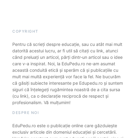
COPYRIGHT
Pentru că scrieți despre educație, sau cu atât mai mult
datorită acestui lucru, ar fi util să citați cu link, atunci
când preluați un articol, părți dintr-un articol sau o idee
care v-a inspirat. Noi, la EduPedu.ro ne-am asumat
această conduită etică și sperăm că și publicațiile cu
mult mai multă experiență vor face la fel. Ne bucurăm
că găsiți subiecte interesante pe Edupedu.ro și suntem
siguri că înțelegeți rugămintea noastră de a cita sursa
(cu link), ca o declarație reciprocă de respect și
profesionalism. Vă mulțumim!
DESPRE NOI
EduPedu.ro este o publicație online care găzduiește
exclusiv articole din domeniul educației și cercetării.