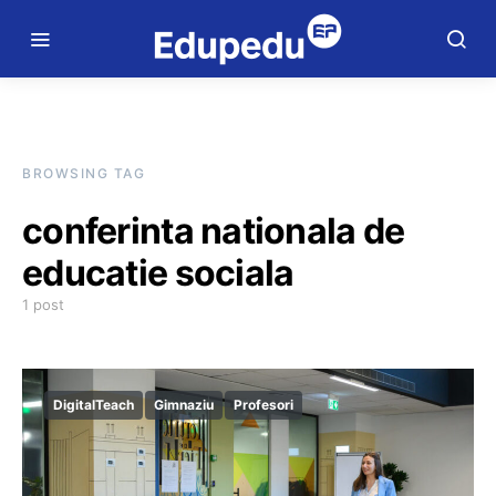
BROWSING TAG
conferinta nationala de
educatie sociala
1 post
DigitalTeach
Gimnaziu
Profesori