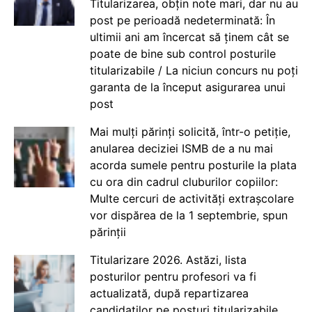
Titularizarea, obțin note mari, dar nu au
post pe perioadă nedeterminată: În
ultimii ani am încercat să ținem cât se
poate de bine sub control posturile
titularizabile / La niciun concurs nu poți
garanta de la început asigurarea unui
post
Mai mulți părinți solicită, într-o petiție,
anularea deciziei ISMB de a nu mai
acorda sumele pentru posturile la plata
cu ora din cadrul cluburilor copiilor:
Multe cercuri de activități extrașcolare
vor dispărea de la 1 septembrie, spun
părinții
Titularizare 2026. Astăzi, lista
posturilor pentru profesori va fi
actualizată, după repartizarea
candidaților pe posturi titularizabile