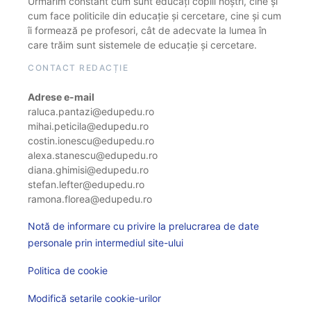
Urmărim constant cum sunt educați copiii noștri, cine și
cum face politicile din educație și cercetare, cine și cum
îi formează pe profesori, cât de adecvate la lumea în
care trăim sunt sistemele de educație și cercetare.
CONTACT REDACȚIE
Adrese e-mail
raluca.pantazi@edupedu.ro
mihai.peticila@edupedu.ro
costin.ionescu@edupedu.ro
alexa.stanescu@edupedu.ro
diana.ghimisi@edupedu.ro
stefan.lefter@edupedu.ro
ramona.florea@edupedu.ro
Notă de informare cu privire la prelucrarea de date
personale prin intermediul site-ului
Politica de cookie
Modifică setarile cookie-urilor