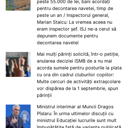
peste 55.000 de lei, bani acordați
pentru decontarea navetei, timp de
peste un an / Inspectorul general,
Marian Staicu: La vremea aceea nu
eram inspector șef. ISJ ne-a cerut să
depunem documente pentru
decontarea navetei
Mai mulți părinți solicită, într-o petiție,
anularea deciziei ISMB de a nu mai
acorda sumele pentru posturile la plata
cu ora din cadrul cluburilor copiilor:
Multe cercuri de activități extrașcolare
vor dispărea de la 1 septembrie, spun
părinții
Ministrul interimar al Muncii Dragos
Pîslaru: În urma ultimelor discuții cu
ministrul Educației lucrurile sunt mult
îmbunătățite față de varianta publicată