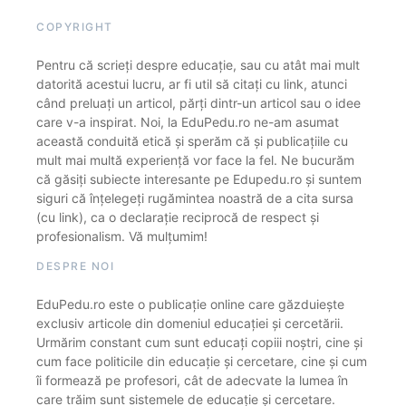
COPYRIGHT
Pentru că scrieți despre educație, sau cu atât mai mult
datorită acestui lucru, ar fi util să citați cu link, atunci
când preluați un articol, părți dintr-un articol sau o idee
care v-a inspirat. Noi, la EduPedu.ro ne-am asumat
această conduită etică și sperăm că și publicațiile cu
mult mai multă experiență vor face la fel. Ne bucurăm
că găsiți subiecte interesante pe Edupedu.ro și suntem
siguri că înțelegeți rugămintea noastră de a cita sursa
(cu link), ca o declarație reciprocă de respect și
profesionalism. Vă mulțumim!
DESPRE NOI
EduPedu.ro este o publicație online care găzduiește
exclusiv articole din domeniul educației și cercetării.
Urmărim constant cum sunt educați copiii noștri, cine și
cum face politicile din educație și cercetare, cine și cum
îi formează pe profesori, cât de adecvate la lumea în
care trăim sunt sistemele de educație și cercetare.