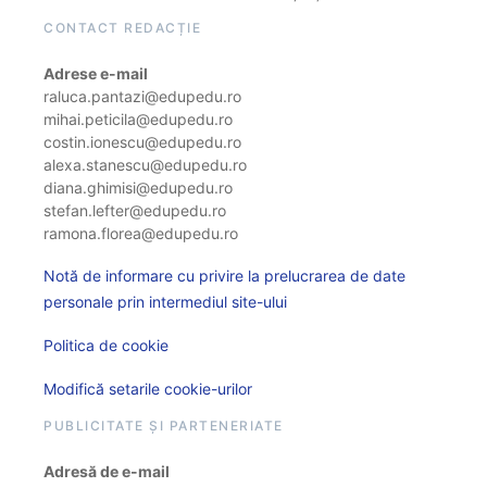
CONTACT REDACȚIE
Adrese e-mail
raluca.pantazi@edupedu.ro
mihai.peticila@edupedu.ro
costin.ionescu@edupedu.ro
alexa.stanescu@edupedu.ro
diana.ghimisi@edupedu.ro
stefan.lefter@edupedu.ro
ramona.florea@edupedu.ro
Notă de informare cu privire la prelucrarea de date
personale prin intermediul site-ului
Politica de cookie
Modifică setarile cookie-urilor
PUBLICITATE ȘI PARTENERIATE
Adresă de e-mail