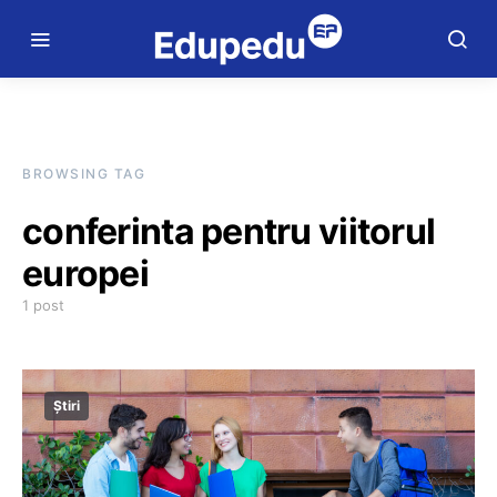
BROWSING TAG
conferinta pentru viitorul
europei
1 post
Știri