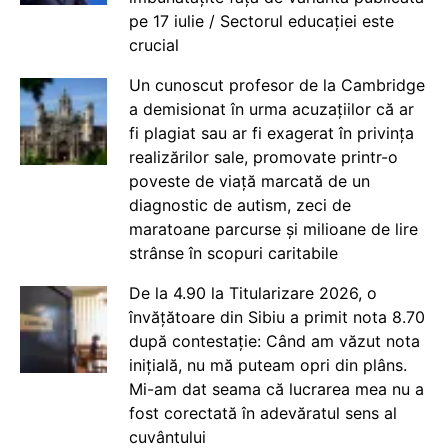
pe 17 iulie / Sectorul educației este
crucial
Un cunoscut profesor de la Cambridge
a demisionat în urma acuzațiilor că ar
fi plagiat sau ar fi exagerat în privința
realizărilor sale, promovate printr-o
poveste de viață marcată de un
diagnostic de autism, zeci de
maratoane parcurse și milioane de lire
strânse în scopuri caritabile
De la 4.90 la Titularizare 2026, o
învățătoare din Sibiu a primit nota 8.70
după contestație: Când am văzut nota
inițială, nu mă puteam opri din plâns.
Mi-am dat seama că lucrarea mea nu a
fost corectată în adevăratul sens al
cuvântului