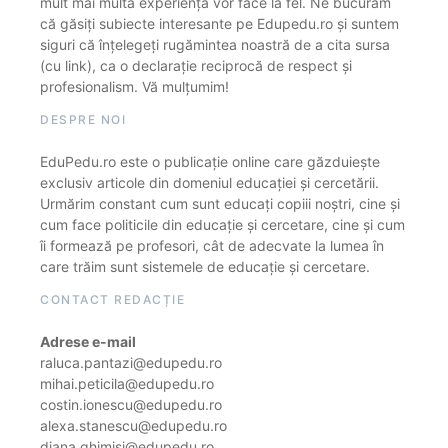
mult mai multă experiență vor face la fel. Ne bucurăm
că găsiți subiecte interesante pe Edupedu.ro și suntem
siguri că înțelegeți rugămintea noastră de a cita sursa
(cu link), ca o declarație reciprocă de respect și
profesionalism. Vă mulțumim!
DESPRE NOI
EduPedu.ro este o publicație online care găzduiește
exclusiv articole din domeniul educației și cercetării.
Urmărim constant cum sunt educați copiii noștri, cine și
cum face politicile din educație și cercetare, cine și cum
îi formează pe profesori, cât de adecvate la lumea în
care trăim sunt sistemele de educație și cercetare.
CONTACT REDACȚIE
Adrese e-mail
raluca.pantazi@edupedu.ro
mihai.peticila@edupedu.ro
costin.ionescu@edupedu.ro
alexa.stanescu@edupedu.ro
diana.ghimisi@edupedu.ro