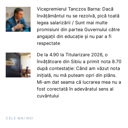
Vicepremierul Tanczos Barna: Dacă
învățământul nu se rezolvă, pică toată
legea salarizării / Sunt mai multe
promisiuni din partea Guvernului către
angajații din educație și nu par a fi
respectate
De la 4.90 la Titularizare 2026, o
învățătoare din Sibiu a primit nota 8.70
după contestație: Când am văzut nota
inițială, nu mă puteam opri din plâns.
Mi-am dat seama că lucrarea mea nu a
fost corectată în adevăratul sens al
cuvântului
CELE MAI NOI