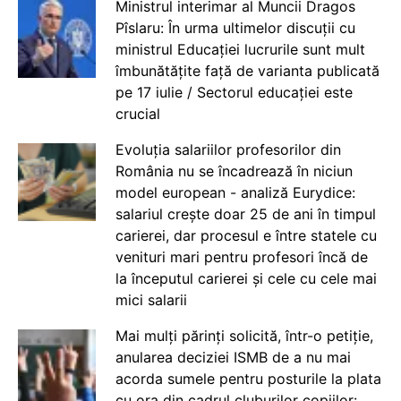
Ministrul interimar al Muncii Dragos
Pîslaru: În urma ultimelor discuții cu
ministrul Educației lucrurile sunt mult
îmbunătățite față de varianta publicată
pe 17 iulie / Sectorul educației este
crucial
Evoluția salariilor profesorilor din
România nu se încadrează în niciun
model european - analiză Eurydice:
salariul crește doar 25 de ani în timpul
carierei, dar procesul e între statele cu
venituri mari pentru profesori încă de
la începutul carierei și cele cu cele mai
mici salarii
Mai mulți părinți solicită, într-o petiție,
anularea deciziei ISMB de a nu mai
acorda sumele pentru posturile la plata
cu ora din cadrul cluburilor copiilor: