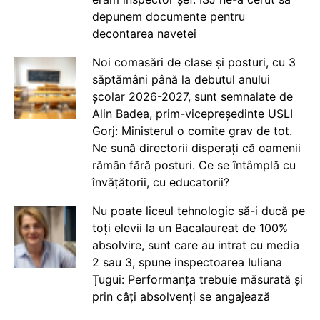
depunem documente pentru
decontarea navetei
Noi comasări de clase și posturi, cu 3
săptămâni până la debutul anului
școlar 2026-2027, sunt semnalate de
Alin Badea, prim-vicepreședinte USLI
Gorj: Ministerul o comite grav de tot.
Ne sună directorii disperați că oamenii
rămân fără posturi. Ce se întâmplă cu
învățătorii, cu educatorii?
Nu poate liceul tehnologic să-i ducă pe
toți elevii la un Bacalaureat de 100%
absolvire, sunt care au intrat cu media
2 sau 3, spune inspectoarea Iuliana
Țugui: Performanța trebuie măsurată și
prin câți absolvenți se angajează