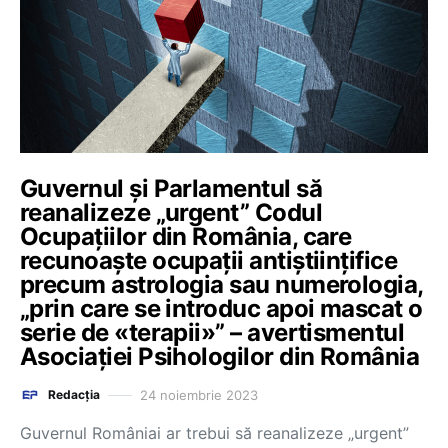
Guvernul și Parlamentul să
reanalizeze „urgent” Codul
Ocupațiilor din România, care
recunoaște ocupații antiștiințifice
precum astrologia sau numerologia,
„prin care se introduc apoi mascat o
serie de «terapii»” – avertismentul
Asociației Psihologilor din România
24 noiembrie 2023
Redacția
Guvernul Româniai ar trebui să reanalizeze „urgent”