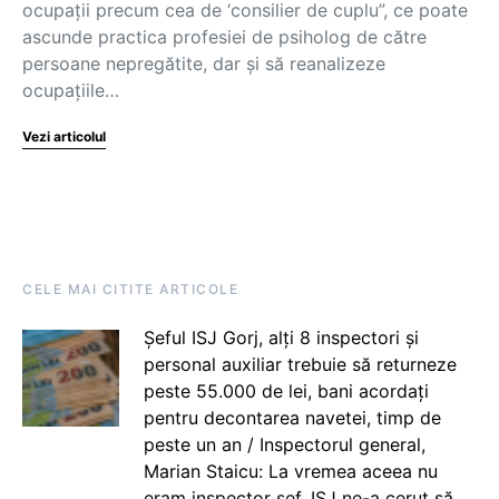
ocupații precum cea de ‘consilier de cuplu”, ce poate
ascunde practica profesiei de psiholog de către
persoane nepregătite, dar și să reanalizeze
ocupațiile…
Vezi articolul
CELE MAI CITITE ARTICOLE
Șeful ISJ Gorj, alți 8 inspectori și
personal auxiliar trebuie să returneze
peste 55.000 de lei, bani acordați
pentru decontarea navetei, timp de
peste un an / Inspectorul general,
Marian Staicu: La vremea aceea nu
eram inspector șef. ISJ ne-a cerut să