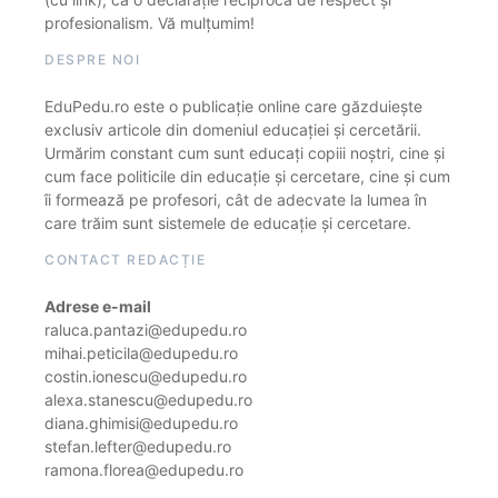
profesionalism. Vă mulțumim!
DESPRE NOI
EduPedu.ro este o publicație online care găzduiește
exclusiv articole din domeniul educației și cercetării.
Urmărim constant cum sunt educați copiii noștri, cine și
cum face politicile din educație și cercetare, cine și cum
îi formează pe profesori, cât de adecvate la lumea în
care trăim sunt sistemele de educație și cercetare.
CONTACT REDACȚIE
Adrese e-mail
raluca.pantazi@edupedu.ro
mihai.peticila@edupedu.ro
costin.ionescu@edupedu.ro
alexa.stanescu@edupedu.ro
diana.ghimisi@edupedu.ro
stefan.lefter@edupedu.ro
ramona.florea@edupedu.ro