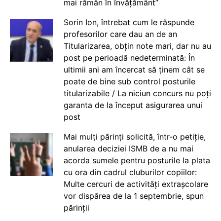
mai rămân în învățământ”
Sorin Ion, întrebat cum le răspunde
profesorilor care dau an de an
Titularizarea, obțin note mari, dar nu au
post pe perioadă nedeterminată: În
ultimii ani am încercat să ținem cât se
poate de bine sub control posturile
titularizabile / La niciun concurs nu poți
garanta de la început asigurarea unui
post
Mai mulți părinți solicită, într-o petiție,
anularea deciziei ISMB de a nu mai
acorda sumele pentru posturile la plata
cu ora din cadrul cluburilor copiilor:
Multe cercuri de activități extrașcolare
vor dispărea de la 1 septembrie, spun
părinții