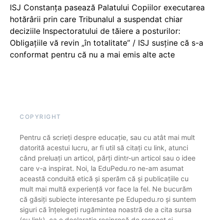
ISJ Constanța pasează Palatului Copiilor executarea
hotărârii prin care Tribunalul a suspendat chiar
deciziile Inspectoratului de tăiere a posturilor:
Obligațiile vă revin „în totalitate” / ISJ susține că s-a
conformat pentru că nu a mai emis alte acte
COPYRIGHT
Pentru că scrieți despre educație, sau cu atât mai mult
datorită acestui lucru, ar fi util să citați cu link, atunci
când preluați un articol, părți dintr-un articol sau o idee
care v-a inspirat. Noi, la EduPedu.ro ne-am asumat
această conduită etică și sperăm că și publicațiile cu
mult mai multă experiență vor face la fel. Ne bucurăm
că găsiți subiecte interesante pe Edupedu.ro și suntem
siguri că înțelegeți rugămintea noastră de a cita sursa
(cu link), ca o declarație reciprocă de respect și