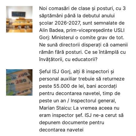
Noi comasări de clase și posturi, cu 3
săptămâni până la debutul anului
școlar 2026-2027, sunt semnalate de
Alin Badea, prim-vicepreședinte USLI
Gorj: Ministerul o comite grav de tot.
Ne sună directorii disperați că oamenii
rămân fără posturi. Ce se întâmplă cu
învățătorii, cu educatorii?
Șeful ISJ Gorj, alți 8 inspectori și
personal auxiliar trebuie să returneze
peste 55.000 de lei, bani acordați
pentru decontarea navetei, timp de
peste un an / Inspectorul general,
Marian Staicu: La vremea aceea nu
eram inspector șef. ISJ ne-a cerut să
depunem documente pentru
decontarea navetei