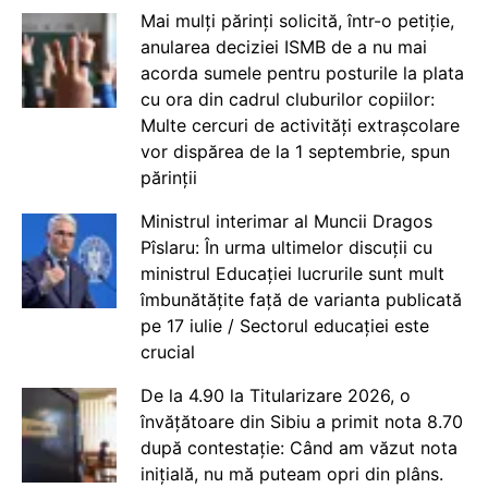
Mai mulți părinți solicită, într-o petiție,
anularea deciziei ISMB de a nu mai
acorda sumele pentru posturile la plata
cu ora din cadrul cluburilor copiilor:
Multe cercuri de activități extrașcolare
vor dispărea de la 1 septembrie, spun
părinții
Ministrul interimar al Muncii Dragos
Pîslaru: În urma ultimelor discuții cu
ministrul Educației lucrurile sunt mult
îmbunătățite față de varianta publicată
pe 17 iulie / Sectorul educației este
crucial
De la 4.90 la Titularizare 2026, o
învățătoare din Sibiu a primit nota 8.70
după contestație: Când am văzut nota
inițială, nu mă puteam opri din plâns.