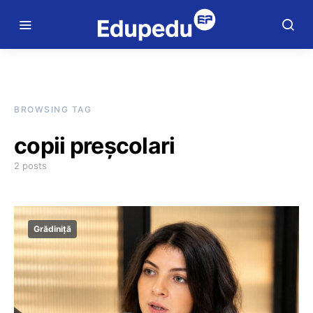
BROWSING TAG
copii preșcolari
2 posts
Grădiniță