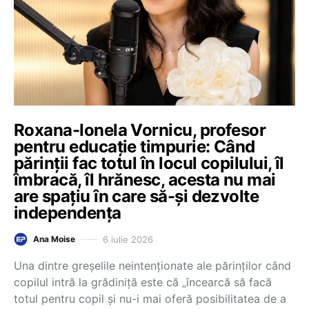
Roxana-Ionela Vornicu, profesor
pentru educație timpurie: Când
părinții fac totul în locul copilului, îl
îmbracă, îl hrănesc, acesta nu mai
are spațiu în care să-și dezvolte
independența
6 iulie 2026
Ana Moise
Una dintre greșelile neintenționate ale părinților când
copilul intră la grădiniță este că „încearcă să facă
totul pentru copil și nu-i mai oferă posibilitatea de a