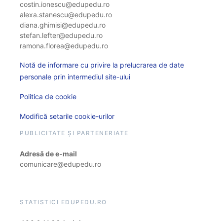
costin.ionescu@edupedu.ro
alexa.stanescu@edupedu.ro
diana.ghimisi@edupedu.ro
stefan.lefter@edupedu.ro
ramona.florea@edupedu.ro
Notă de informare cu privire la prelucrarea de date
personale prin intermediul site-ului
Politica de cookie
Modifică setarile cookie-urilor
PUBLICITATE ȘI PARTENERIATE
Adresă de e-mail
comunicare@edupedu.ro
STATISTICI EDUPEDU.RO