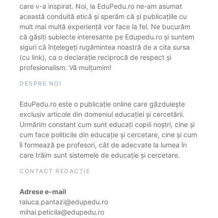
care v-a inspirat. Noi, la EduPedu.ro ne-am asumat
această conduită etică și sperăm că și publicațiile cu
mult mai multă experiență vor face la fel. Ne bucurăm
că găsiți subiecte interesante pe Edupedu.ro și suntem
siguri că înțelegeți rugămintea noastră de a cita sursa
(cu link), ca o declarație reciprocă de respect și
profesionalism. Vă mulțumim!
DESPRE NOI
EduPedu.ro este o publicație online care găzduiește
exclusiv articole din domeniul educației și cercetării.
Urmărim constant cum sunt educați copiii noștri, cine și
cum face politicile din educație și cercetare, cine și cum
îi formează pe profesori, cât de adecvate la lumea în
care trăim sunt sistemele de educație și cercetare.
CONTACT REDACȚIE
Adrese e-mail
raluca.pantazi@edupedu.ro
mihai.peticila@edupedu.ro