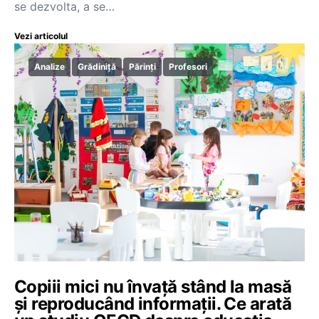
se dezvolta, a se…
Vezi articolul
Analize
Grădiniță
Părinți
Profesori
Copiii mici nu învață stând la masă
și reproducând informații. Ce arată