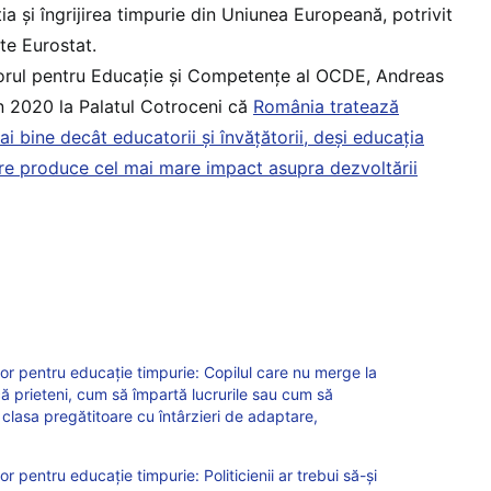
ia și îngrijirea timpurie din Uniunea Europeană, potrivit
te Eurostat.
orul pentru Educație și Competențe al OCDE, Andreas
în 2020 la Palatul Cotroceni că
România tratează
ai bine decât educatorii și învățătorii, deși educația
re produce cel mai mare impact asupra dezvoltării
or pentru educație timpurie: Copilul care nu merge la
că prieteni, cum să împartă lucrurile sau cum să
n clasa pregătitoare cu întârzieri de adaptare,
 pentru educație timpurie: Politicienii ar trebui să-și