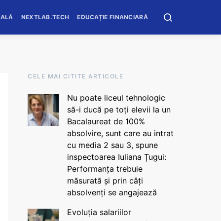
OALĂ
NEXTLAB.TECH
EDUCAȚIE FINANCIARĂ
CELE MAI CITITE ARTICOLE
Nu poate liceul tehnologic
să-i ducă pe toți elevii la un
Bacalaureat de 100%
absolvire, sunt care au intrat
cu media 2 sau 3, spune
inspectoarea Iuliana Țugui:
Performanța trebuie
măsurată și prin câți
absolvenți se angajează
Evoluția salariilor