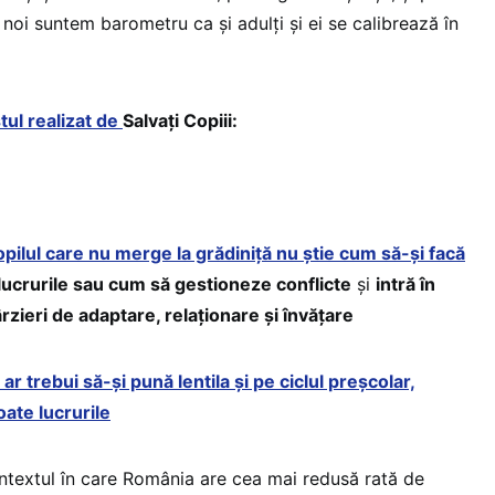
 noi suntem barometru ca și adulți și ei se calibrează în
ul realizat de
Salvați Copiii:
pilul care nu merge la grădiniță nu știe cum să-și facă
lucrurile sau cum să gestioneze conflicte
și
intră în
rzieri de adaptare, relaționare și învățare
i ar trebui să-și pună lentila și pe ciclul preșcolar,
oate lucrurile
contextul în care România are cea mai redusă rată de