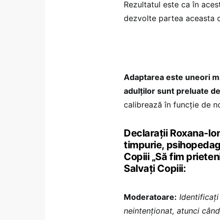
Rezultatul este ca în acest
dezvolte partea aceasta d
Adaptarea este uneori mai
adulților sunt preluate de
calibrează în funcție de n
Declarații Roxana-Io
timpurie, psihopedag
Copiii „Să fim prieteni
Salvați Copiii:
Moderatoare:
Identificați
neintenționat, atunci când 