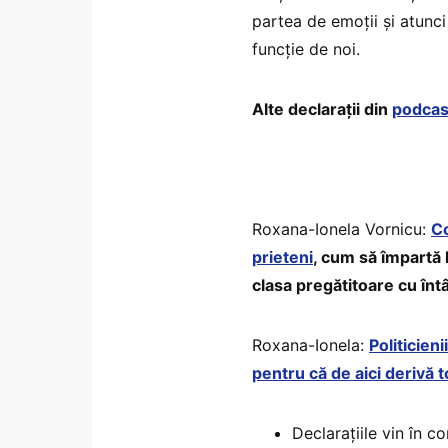
partea de emoții și atunci
funcție de noi.
Alte declarații din
podcast
Roxana-Ionela Vornicu:
Co
prieteni
, cum să împartă 
clasa pregătitoare cu întâ
Roxana-Ionela:
Politicieni
pentru că de aici derivă t
Declarațiile vin în 