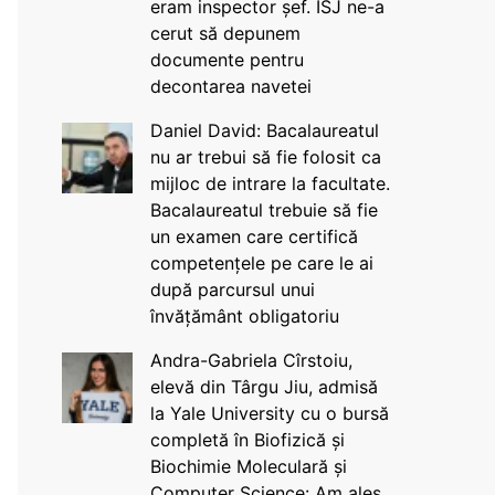
eram inspector șef. ISJ ne-a
cerut să depunem
documente pentru
decontarea navetei
Daniel David: Bacalaureatul
nu ar trebui să fie folosit ca
mijloc de intrare la facultate.
Bacalaureatul trebuie să fie
un examen care certifică
competențele pe care le ai
după parcursul unui
învățământ obligatoriu
Andra-Gabriela Cîrstoiu,
elevă din Târgu Jiu, admisă
la Yale University cu o bursă
completă în Biofizică și
Biochimie Moleculară și
Computer Science: Am ales