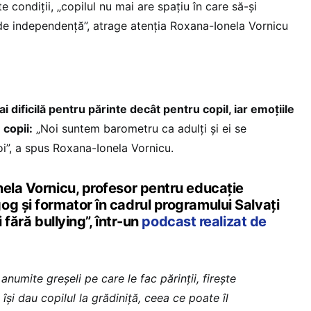
e condiții, „copilul nu mai are spațiu în care să-și
e independență”, atrage atenția Roxana-Ionela Vornicu
 dificilă pentru părinte decât pentru copil, iar emoțiile
 copii:
„Noi suntem barometru ca adulți și ei se
oi”, a spus Roxana-Ionela Vornicu.
nela Vornicu, profesor pentru educație
og și formator în cadrul programului Salvați
 fără bullying”, într-un
podcast realizat de
 anumite greșeli pe care le fac părinții, firește
își dau copilul la grădiniță, ceea ce poate îl