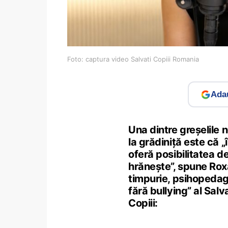
Foto: captura video Salvati Copiii Romania
Adau
Una dintre greșelile n
la grădiniță este că „
oferă posibilitatea de
hrănește”, spune Rox
timpurie, psihopedago
fără bullying” al Salva
Copiii: