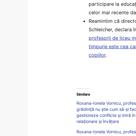
participare la educaț
celor mai recente da
Reamintim că direct
Schleicher, declara 
profesorii de liceu m
timpurie este cea ca
copiilor
.
Similare
Roxana-Ionela Vornicu, profes
grădiniță nu știe cum să-și fa
gestioneze conflicte și intră î
relaționare și învățare
Roxana-Ionela Vornicu, profesor