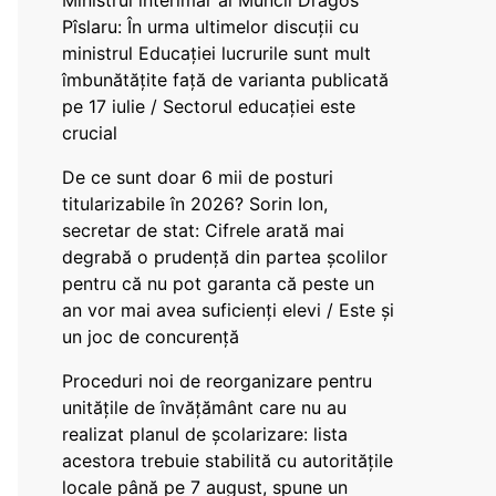
Ministrul interimar al Muncii Dragos
Pîslaru: În urma ultimelor discuții cu
ministrul Educației lucrurile sunt mult
îmbunătățite față de varianta publicată
pe 17 iulie / Sectorul educației este
crucial
De ce sunt doar 6 mii de posturi
titularizabile în 2026? Sorin Ion,
secretar de stat: Cifrele arată mai
degrabă o prudență din partea școlilor
pentru că nu pot garanta că peste un
an vor mai avea suficienți elevi / Este și
un joc de concurență
Proceduri noi de reorganizare pentru
unitățile de învățământ care nu au
realizat planul de școlarizare: lista
acestora trebuie stabilită cu autoritățile
locale până pe 7 august, spune un