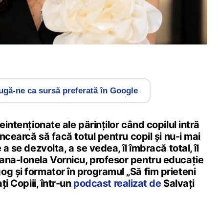
gă-ne ca sursă preferată în Google
eintenționate ale părinților când copilul intră
încearcă să facă totul pentru copil și nu-i mai
 a se dezvolta, a se vedea, îl îmbracă total, îl
ana-Ionela Vornicu, profesor pentru educație
g și formator în programul „Să fim prieteni
ți Copiii, într-un
podcast realizat de
Salvați