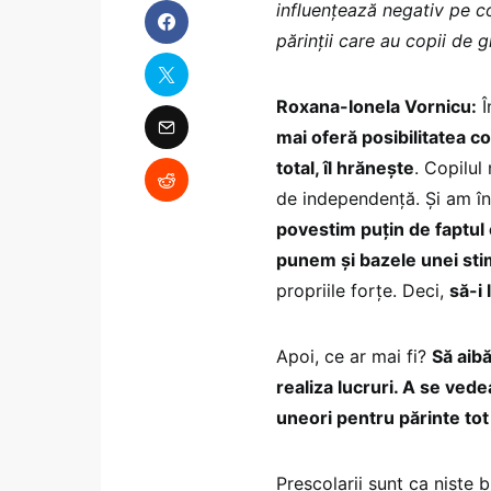
influențează negativ pe co
părinții care au copii de g
Roxana-Ionela Vornicu:
Î
mai oferă posibilitatea co
total, îl hrănește
. Copilul
de independență. Și am în
povestim puțin de faptul 
punem și bazele unei sti
propriile forțe. Deci,
să-i
Apoi, ce ar mai fi?
Să aibă
realiza lucruri. A se vede
uneori pentru părinte tot
Preșcolarii sunt ca niște b