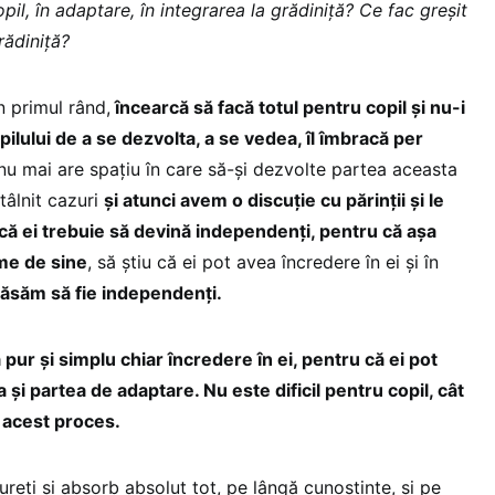
pil, în adaptare, în integrarea la grădiniță? Ce fac greșit
rădiniță?
n primul rând,
încearcă să facă totul pentru copil și nu-i
pilului de a se dezvolta, a se vedea, îl îmbracă per
 nu mai are spațiu în care să-și dezvolte partea aceasta
tâlnit cazuri
și atunci avem o discuție cu părinții și le
că ei trebuie să devină independenți, pentru că așa
me de sine
, să știu că ei pot avea încredere în ei și în
 lăsăm să fie independenți.
 pur și simplu chiar încredere în ei, pentru că ei pot
a și partea de adaptare. Nu este dificil pentru copil, cât
 acest proces.
ureți și absorb absolut tot, pe lângă cunoștințe, și pe