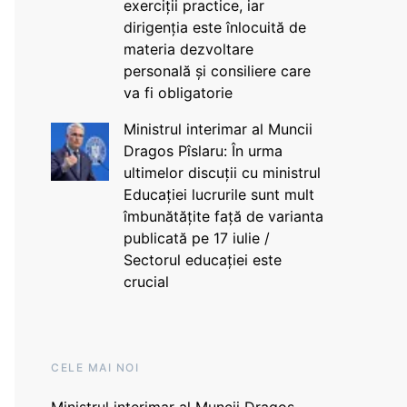
exerciții practice, iar
dirigenția este înlocuită de
materia dezvoltare
personală și consiliere care
va fi obligatorie
Ministrul interimar al Muncii
Dragos Pîslaru: În urma
ultimelor discuții cu ministrul
Educației lucrurile sunt mult
îmbunătățite față de varianta
publicată pe 17 iulie /
Sectorul educației este
crucial
CELE MAI NOI