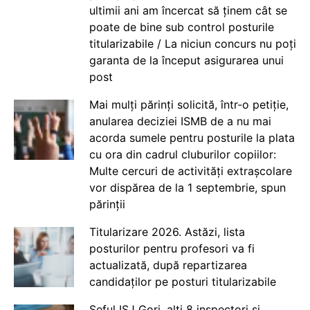
ultimii ani am încercat să ținem cât se
poate de bine sub control posturile
titularizabile / La niciun concurs nu poți
garanta de la început asigurarea unui
post
Mai mulți părinți solicită, într-o petiție,
anularea deciziei ISMB de a nu mai
acorda sumele pentru posturile la plata
cu ora din cadrul cluburilor copiilor:
Multe cercuri de activități extrașcolare
vor dispărea de la 1 septembrie, spun
părinții
Titularizare 2026. Astăzi, lista
posturilor pentru profesori va fi
actualizată, după repartizarea
candidaților pe posturi titularizabile
Șeful ISJ Gorj, alți 8 inspectori și