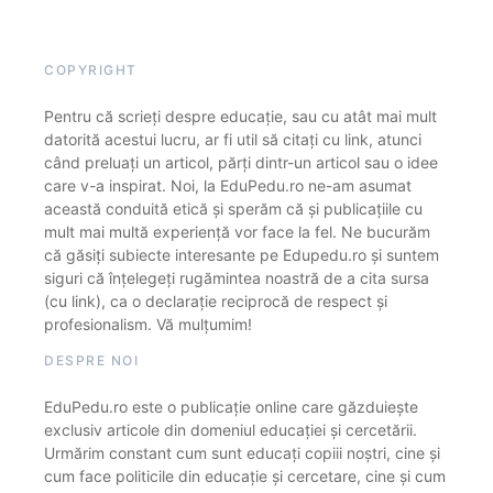
COPYRIGHT
Pentru că scrieți despre educație, sau cu atât mai mult
datorită acestui lucru, ar fi util să citați cu link, atunci
când preluați un articol, părți dintr-un articol sau o idee
care v-a inspirat. Noi, la EduPedu.ro ne-am asumat
această conduită etică și sperăm că și publicațiile cu
mult mai multă experiență vor face la fel. Ne bucurăm
că găsiți subiecte interesante pe Edupedu.ro și suntem
siguri că înțelegeți rugămintea noastră de a cita sursa
(cu link), ca o declarație reciprocă de respect și
profesionalism. Vă mulțumim!
DESPRE NOI
EduPedu.ro este o publicație online care găzduiește
exclusiv articole din domeniul educației și cercetării.
Urmărim constant cum sunt educați copiii noștri, cine și
cum face politicile din educație și cercetare, cine și cum