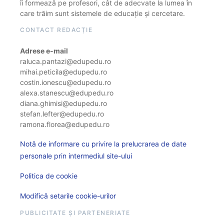
îi formează pe profesori, cât de adecvate la lumea în
care trăim sunt sistemele de educație și cercetare.
CONTACT REDACȚIE
Adrese e-mail
raluca.pantazi@edupedu.ro
mihai.peticila@edupedu.ro
costin.ionescu@edupedu.ro
alexa.stanescu@edupedu.ro
diana.ghimisi@edupedu.ro
stefan.lefter@edupedu.ro
ramona.florea@edupedu.ro
Notă de informare cu privire la prelucrarea de date
personale prin intermediul site-ului
Politica de cookie
Modifică setarile cookie-urilor
PUBLICITATE ȘI PARTENERIATE