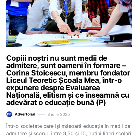
Copiii noștri nu sunt medii de
admitere, sunt oameni în formare –
Corina Stoicescu, membru fondator
Liceul Teoretic Școala Mea, într-o
expunere despre Evaluarea
Națională, elitism și ce înseamnă cu
adevărat o educație bună (P)
8 iulie 2025
Advertorial
Într-o societate care își măsoară educația în medii de
admitere și scoruri între 9,50 și 10, puțini lideri școlari