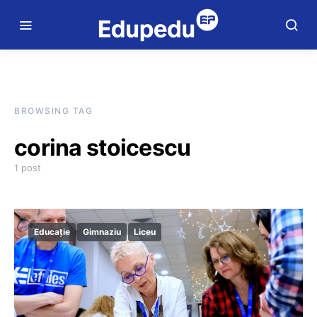
BROWSING TAG
corina stoicescu
1 post
Educație
Gimnaziu
Liceu