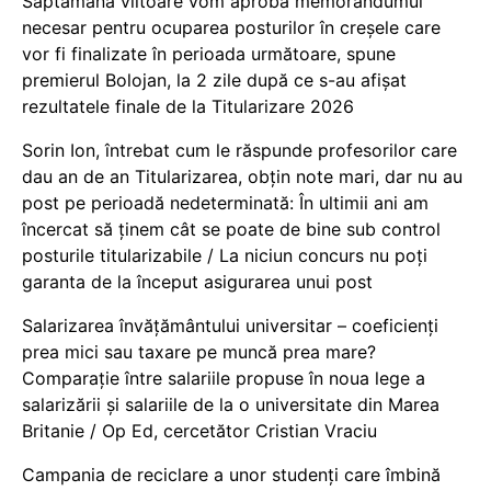
Săptămâna viitoare vom aproba memorandumul
necesar pentru ocuparea posturilor în creșele care
vor fi finalizate în perioada următoare, spune
premierul Bolojan, la 2 zile după ce s-au afișat
rezultatele finale de la Titularizare 2026
Sorin Ion, întrebat cum le răspunde profesorilor care
dau an de an Titularizarea, obțin note mari, dar nu au
post pe perioadă nedeterminată: În ultimii ani am
încercat să ținem cât se poate de bine sub control
posturile titularizabile / La niciun concurs nu poți
garanta de la început asigurarea unui post
Salarizarea învățământului universitar – coeficienți
prea mici sau taxare pe muncă prea mare?
Comparație între salariile propuse în noua lege a
salarizării și salariile de la o universitate din Marea
Britanie / Op Ed, cercetător Cristian Vraciu
Campania de reciclare a unor studenți care îmbină