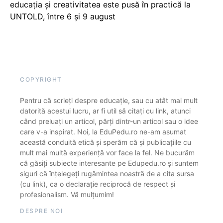
educația și creativitatea este pusă în practică la
UNTOLD, între 6 și 9 august
COPYRIGHT
Pentru că scrieți despre educație, sau cu atât mai mult
datorită acestui lucru, ar fi util să citați cu link, atunci
când preluați un articol, părți dintr-un articol sau o idee
care v-a inspirat. Noi, la EduPedu.ro ne-am asumat
această conduită etică și sperăm că și publicațiile cu
mult mai multă experiență vor face la fel. Ne bucurăm
că găsiți subiecte interesante pe Edupedu.ro și suntem
siguri că înțelegeți rugămintea noastră de a cita sursa
(cu link), ca o declarație reciprocă de respect și
profesionalism. Vă mulțumim!
DESPRE NOI