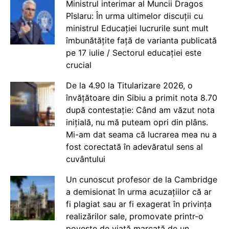
Ministrul interimar al Muncii Dragos
Pîslaru: În urma ultimelor discuții cu
ministrul Educației lucrurile sunt mult
îmbunătățite față de varianta publicată
pe 17 iulie / Sectorul educației este
crucial
De la 4.90 la Titularizare 2026, o
învățătoare din Sibiu a primit nota 8.70
după contestație: Când am văzut nota
inițială, nu mă puteam opri din plâns.
Mi-am dat seama că lucrarea mea nu a
fost corectată în adevăratul sens al
cuvântului
Un cunoscut profesor de la Cambridge
a demisionat în urma acuzațiilor că ar
fi plagiat sau ar fi exagerat în privința
realizărilor sale, promovate printr-o
poveste de viață marcată de un