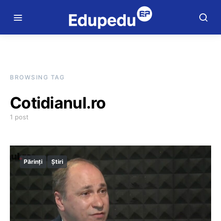
BROWSING TAG
Cotidianul.ro
1 post
Părinți
Știri