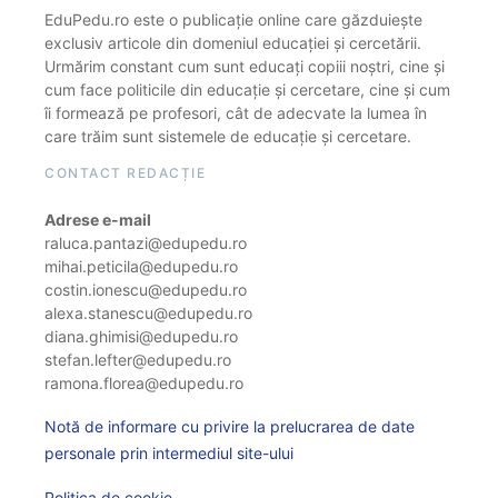
EduPedu.ro este o publicație online care găzduiește
exclusiv articole din domeniul educației și cercetării.
Urmărim constant cum sunt educați copiii noștri, cine și
cum face politicile din educație și cercetare, cine și cum
îi formează pe profesori, cât de adecvate la lumea în
care trăim sunt sistemele de educație și cercetare.
CONTACT REDACȚIE
Adrese e-mail
raluca.pantazi@edupedu.ro
mihai.peticila@edupedu.ro
costin.ionescu@edupedu.ro
alexa.stanescu@edupedu.ro
diana.ghimisi@edupedu.ro
stefan.lefter@edupedu.ro
ramona.florea@edupedu.ro
Notă de informare cu privire la prelucrarea de date
personale prin intermediul site-ului
Politica de cookie