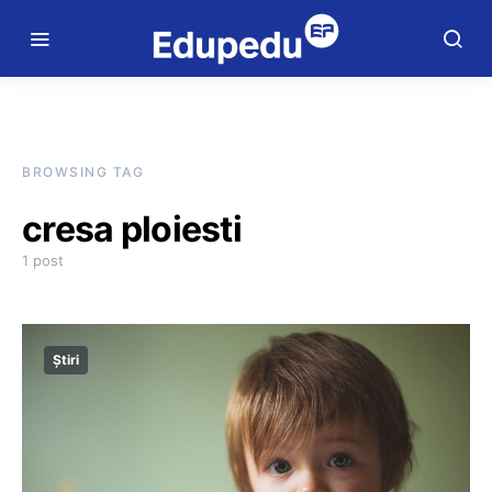
BROWSING TAG
cresa ploiesti
1 post
Știri