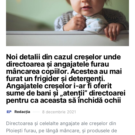
Noi detalii din cazul creșelor unde
directoarea și angajatele furau
mâncarea copiilor. Acestea au mai
furat un frigider și detergenți.
Angajatele creșelor i-ar fi oferit
sume de bani și „atenții” directoarei
pentru ca aceasta să închidă ochii
8 decembrie 2021
Redacția
Directoarea şi celelalte angajate ale creşelor din
Ploieşti furau, pe lângă mâncare, şi produsele de