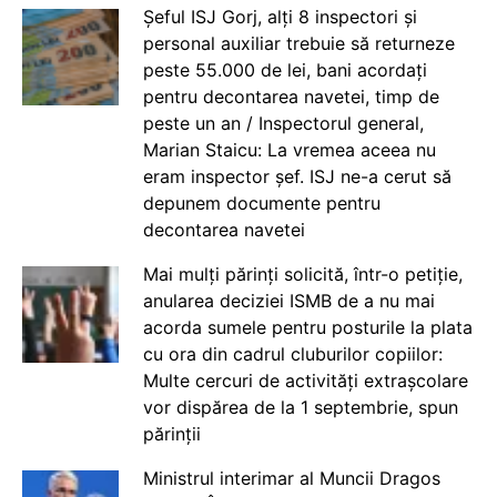
Șeful ISJ Gorj, alți 8 inspectori și
personal auxiliar trebuie să returneze
peste 55.000 de lei, bani acordați
pentru decontarea navetei, timp de
peste un an / Inspectorul general,
Marian Staicu: La vremea aceea nu
eram inspector șef. ISJ ne-a cerut să
depunem documente pentru
decontarea navetei
Mai mulți părinți solicită, într-o petiție,
anularea deciziei ISMB de a nu mai
acorda sumele pentru posturile la plata
cu ora din cadrul cluburilor copiilor:
Multe cercuri de activități extrașcolare
vor dispărea de la 1 septembrie, spun
părinții
Ministrul interimar al Muncii Dragos