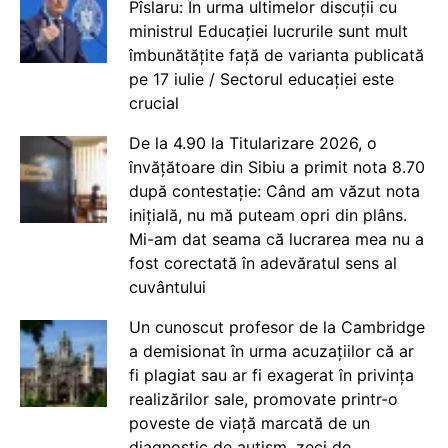
Pîslaru: În urma ultimelor discuții cu
ministrul Educației lucrurile sunt mult
îmbunătățite față de varianta publicată
pe 17 iulie / Sectorul educației este
crucial
De la 4.90 la Titularizare 2026, o
învățătoare din Sibiu a primit nota 8.70
după contestație: Când am văzut nota
inițială, nu mă puteam opri din plâns.
Mi-am dat seama că lucrarea mea nu a
fost corectată în adevăratul sens al
cuvântului
Un cunoscut profesor de la Cambridge
a demisionat în urma acuzațiilor că ar
fi plagiat sau ar fi exagerat în privința
realizărilor sale, promovate printr-o
poveste de viață marcată de un
diagnostic de autism, zeci de