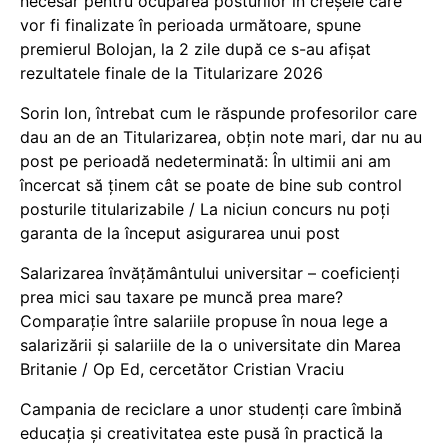
necesar pentru ocuparea posturilor în creșele care
vor fi finalizate în perioada următoare, spune
premierul Bolojan, la 2 zile după ce s-au afișat
rezultatele finale de la Titularizare 2026
Sorin Ion, întrebat cum le răspunde profesorilor care
dau an de an Titularizarea, obțin note mari, dar nu au
post pe perioadă nedeterminată: În ultimii ani am
încercat să ținem cât se poate de bine sub control
posturile titularizabile / La niciun concurs nu poți
garanta de la început asigurarea unui post
Salarizarea învățământului universitar – coeficienți
prea mici sau taxare pe muncă prea mare?
Comparație între salariile propuse în noua lege a
salarizării și salariile de la o universitate din Marea
Britanie / Op Ed, cercetător Cristian Vraciu
Campania de reciclare a unor studenți care îmbină
educația și creativitatea este pusă în practică la