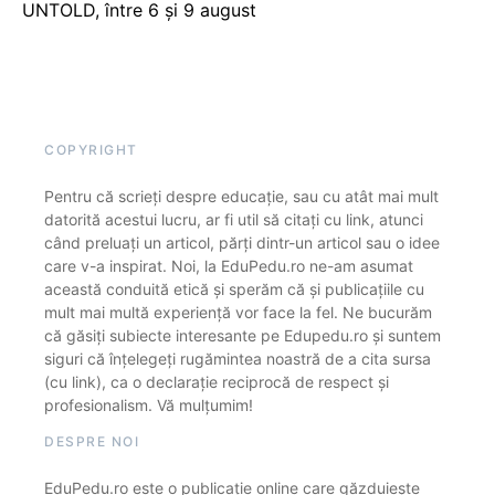
UNTOLD, între 6 și 9 august
COPYRIGHT
Pentru că scrieți despre educație, sau cu atât mai mult
datorită acestui lucru, ar fi util să citați cu link, atunci
când preluați un articol, părți dintr-un articol sau o idee
care v-a inspirat. Noi, la EduPedu.ro ne-am asumat
această conduită etică și sperăm că și publicațiile cu
mult mai multă experiență vor face la fel. Ne bucurăm
că găsiți subiecte interesante pe Edupedu.ro și suntem
siguri că înțelegeți rugămintea noastră de a cita sursa
(cu link), ca o declarație reciprocă de respect și
profesionalism. Vă mulțumim!
DESPRE NOI
EduPedu.ro este o publicație online care găzduiește