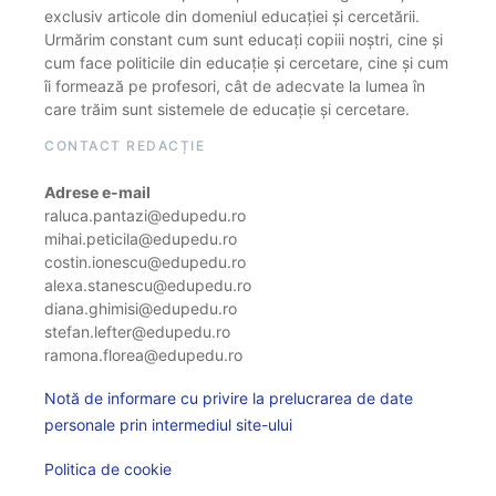
exclusiv articole din domeniul educației și cercetării.
Urmărim constant cum sunt educați copiii noștri, cine și
cum face politicile din educație și cercetare, cine și cum
îi formează pe profesori, cât de adecvate la lumea în
care trăim sunt sistemele de educație și cercetare.
CONTACT REDACȚIE
Adrese e-mail
raluca.pantazi@edupedu.ro
mihai.peticila@edupedu.ro
costin.ionescu@edupedu.ro
alexa.stanescu@edupedu.ro
diana.ghimisi@edupedu.ro
stefan.lefter@edupedu.ro
ramona.florea@edupedu.ro
Notă de informare cu privire la prelucrarea de date
personale prin intermediul site-ului
Politica de cookie