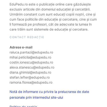
EduPedu.ro este o publicație online care găzduiește
exclusiv articole din domeniul educației și cercetării.
Urmărim constant cum sunt educați copiii noștri, cine și
cum face politicile din educație și cercetare, cine și cum
îi formează pe profesori, cât de adecvate la lumea în
care trăim sunt sistemele de educație și cercetare.
CONTACT REDACȚIE
Adrese e-mail
raluca.pantazi@edupedu.ro
mihai.peticila@edupedu.ro
costin.ionescu@edupedu.ro
alexa.stanescu@edupedu.ro
diana.ghimisi@edupedu.ro
stefan.lefter@edupedu.ro
ramona.florea@edupedu.ro
Notă de informare cu privire la prelucrarea de date
personale prin intermediul site-ului
Politica de cookie