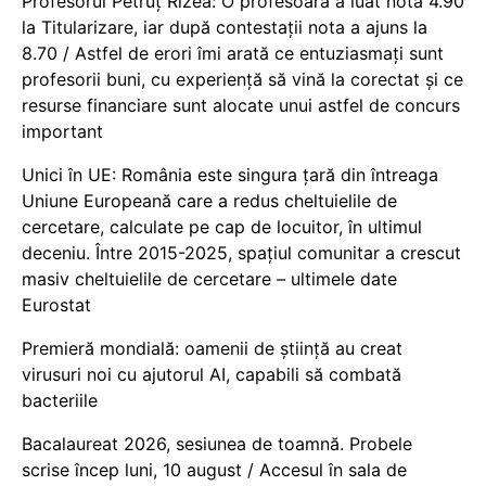
Profesorul Petruț Rizea: O profesoară a luat nota 4.90
la Titularizare, iar după contestații nota a ajuns la
8.70 / Astfel de erori îmi arată ce entuziasmați sunt
profesorii buni, cu experiență să vină la corectat și ce
resurse financiare sunt alocate unui astfel de concurs
important
Unici în UE: România este singura țară din întreaga
Uniune Europeană care a redus cheltuielile de
cercetare, calculate pe cap de locuitor, în ultimul
deceniu. Între 2015-2025, spațiul comunitar a crescut
masiv cheltuielile de cercetare – ultimele date
Eurostat
Premieră mondială: oamenii de știință au creat
virusuri noi cu ajutorul AI, capabili să combată
bacteriile
Bacalaureat 2026, sesiunea de toamnă. Probele
scrise încep luni, 10 august / Accesul în sala de