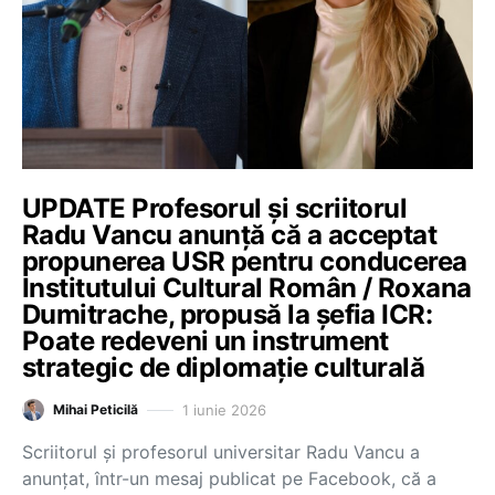
UPDATE Profesorul și scriitorul
Radu Vancu anunță că a acceptat
propunerea USR pentru conducerea
Institutului Cultural Român / Roxana
Dumitrache, propusă la șefia ICR:
Poate redeveni un instrument
strategic de diplomație culturală
1 iunie 2026
Mihai Peticilă
Scriitorul și profesorul universitar Radu Vancu a
anunțat, într-un mesaj publicat pe Facebook, că a