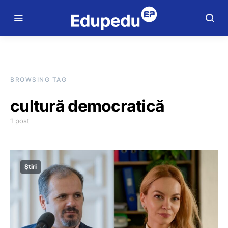
BROWSING TAG
cultură democratică
1 post
Știri