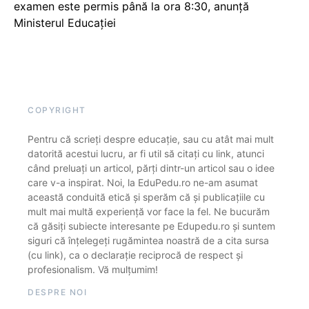
examen este permis până la ora 8:30, anunță
Ministerul Educației
COPYRIGHT
Pentru că scrieți despre educație, sau cu atât mai mult
datorită acestui lucru, ar fi util să citați cu link, atunci
când preluați un articol, părți dintr-un articol sau o idee
care v-a inspirat. Noi, la EduPedu.ro ne-am asumat
această conduită etică și sperăm că și publicațiile cu
mult mai multă experiență vor face la fel. Ne bucurăm
că găsiți subiecte interesante pe Edupedu.ro și suntem
siguri că înțelegeți rugămintea noastră de a cita sursa
(cu link), ca o declarație reciprocă de respect și
profesionalism. Vă mulțumim!
DESPRE NOI