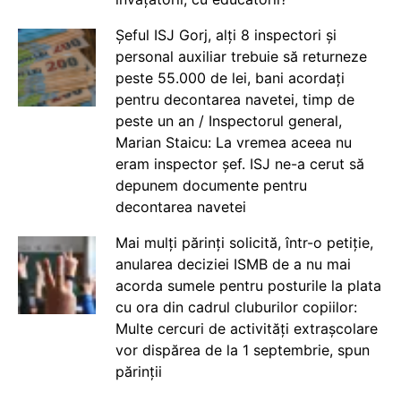
Șeful ISJ Gorj, alți 8 inspectori și
personal auxiliar trebuie să returneze
peste 55.000 de lei, bani acordați
pentru decontarea navetei, timp de
peste un an / Inspectorul general,
Marian Staicu: La vremea aceea nu
eram inspector șef. ISJ ne-a cerut să
depunem documente pentru
decontarea navetei
Mai mulți părinți solicită, într-o petiție,
anularea deciziei ISMB de a nu mai
acorda sumele pentru posturile la plata
cu ora din cadrul cluburilor copiilor:
Multe cercuri de activități extrașcolare
vor dispărea de la 1 septembrie, spun
părinții