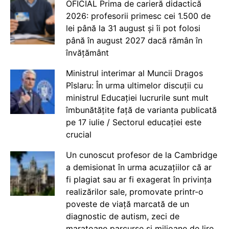
OFICIAL Prima de carieră didactică
2026: profesorii primesc cei 1.500 de
lei până la 31 august și îi pot folosi
până în august 2027 dacă rămân în
învățământ
Ministrul interimar al Muncii Dragos
Pîslaru: În urma ultimelor discuții cu
ministrul Educației lucrurile sunt mult
îmbunătățite față de varianta publicată
pe 17 iulie / Sectorul educației este
crucial
Un cunoscut profesor de la Cambridge
a demisionat în urma acuzațiilor că ar
fi plagiat sau ar fi exagerat în privința
realizărilor sale, promovate printr-o
poveste de viață marcată de un
diagnostic de autism, zeci de
maratoane parcurse și milioane de lire